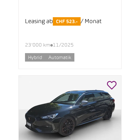
Leasing ab
/ Monat
CHF 523.-
23’000 km
11/2025
Hybrid
Automatik