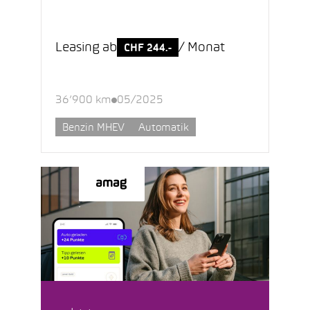
Leasing ab
/ Monat
CHF 244.-
36’900 km
05/2025
Benzin MHEV
Automatik