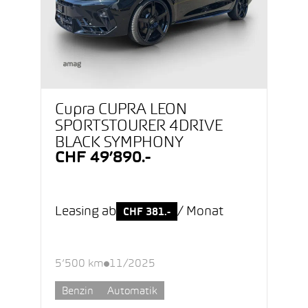
Cupra CUPRA LEON
SPORTSTOURER 4DRIVE
BLACK SYMPHONY
CHF 49’890.-
Leasing ab
/ Monat
CHF 381.-
5’500 km
11/2025
Benzin
Automatik