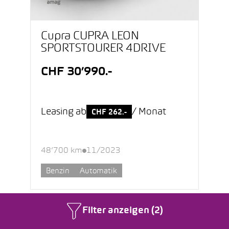
Cupra CUPRA LEON
SPORTSTOURER 4DRIVE
CHF 30’990.-
Leasing ab
/ Monat
CHF 262.-
48’700 km
11/2023
Benzin
Automatik
Filter anzeigen (2)