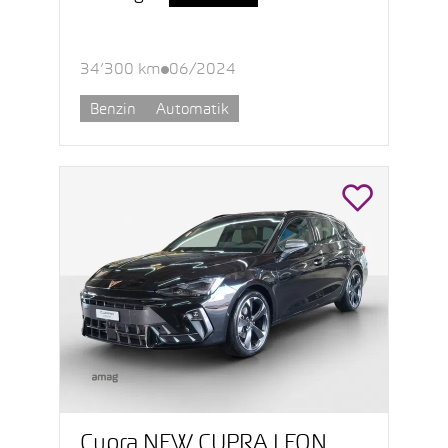
34’300 km
06/2024
Benzin
Automatik
Cupra NEW CUPRA LEON