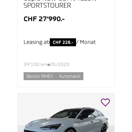
SPORTSTOURER
CHF 27’990.-
Leasing ab
/ Monat
CHF 228.-
39’100 km
05/2025
Benzin MHEV
Automatik