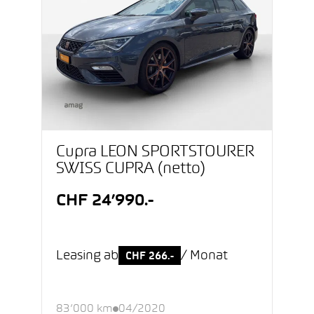
Cupra LEON SPORTSTOURER
SWISS CUPRA (netto)
CHF 24’990.-
Leasing ab
/ Monat
CHF 266.-
83’000 km
04/2020