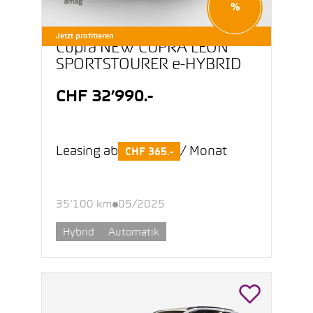
%
Jetzt profitieren
Cupra NEW CUPRA LEON
SPORTSTOURER e-HYBRID
CHF 32’990.-
Leasing ab
/ Monat
CHF 365.-
35’100 km
05/2025
Hybrid
Automatik