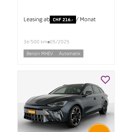
Leasing ab
/ Monat
CHF 216.-
36’500 km
05/2025
Benzin MHEV
Automatik