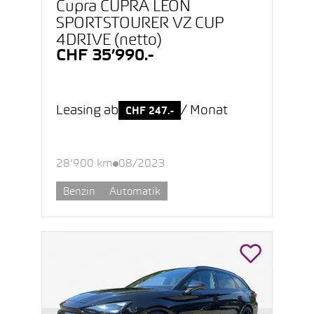
Cupra CUPRA LEON
SPORTSTOURER VZ CUP
4DRIVE (netto)
CHF 35’990.-
Leasing ab
/ Monat
CHF 247.-
28’900 km
08/2023
Benzin
Automatik