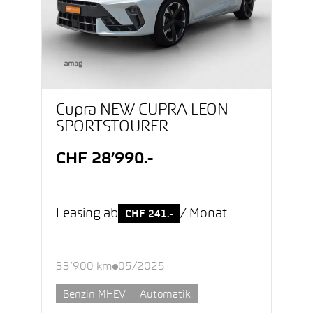
Cupra NEW CUPRA LEON
SPORTSTOURER
CHF 28’990.-
Leasing ab
/ Monat
CHF 241.-
33’900 km
05/2025
Benzin MHEV
Automatik