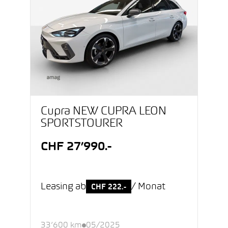
Cupra NEW CUPRA LEON
SPORTSTOURER
CHF 27’990.-
Leasing ab
/ Monat
CHF 222.-
33’600 km
05/2025