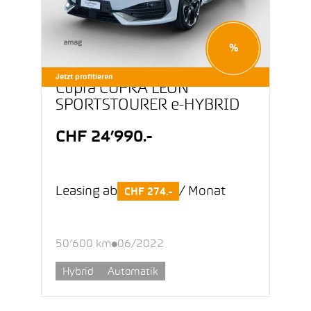
%
Jetzt profitieren
Cupra CUPRA LEON
SPORTSTOURER e-HYBRID
CHF 24’990.-
Leasing ab
/ Monat
CHF 274.-
50’600 km
06/2022
Hybrid
Automatik