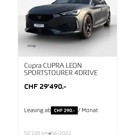
Cupra CUPRA LEON
SPORTSTOURER 4DRIVE
CHF 29’490.-
Leasing ab
/ Monat
CHF 290.-
52’100 km
06/2022