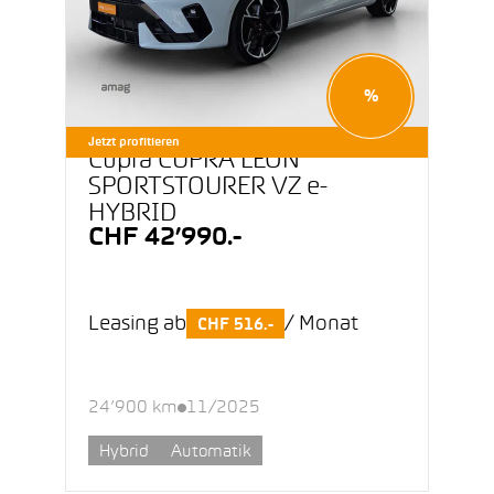
%
Jetzt profitieren
Cupra CUPRA LEON
SPORTSTOURER VZ e-
HYBRID
CHF 42’990.-
Leasing ab
/ Monat
CHF 516.-
24’900 km
11/2025
Hybrid
Automatik