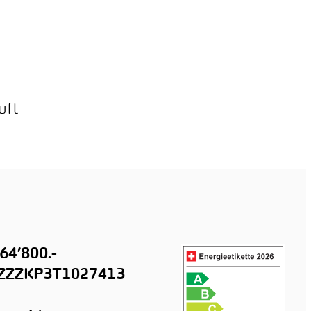
üft
64’800.-
ZZZKP3T1027413