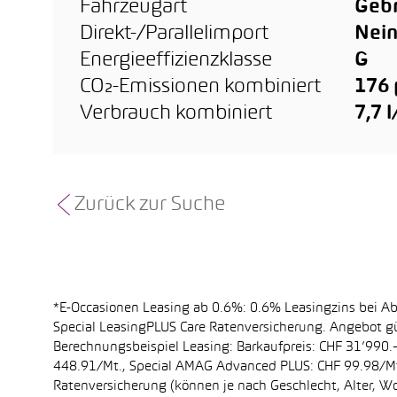
Fahrzeugart
Geb
Direkt-/Parallelimport
Nei
Energieeffizienzklasse
G
CO₂-Emissionen kombiniert
176
Verbrauch kombiniert
7,7 
Zurück zur Suche
*E-Occasionen Leasing ab 0.6%: 0.6% Leasingzins bei A
Special LeasingPLUS Care Ratenversicherung. Angebot gü
Berechnungsbeispiel Leasing: Barkaufpreis: CHF 31’990.–
448.91/Mt., Special AMAG Advanced PLUS: CHF 99.98/Mt.
Ratenversicherung (können je nach Geschlecht, Alter, Wo