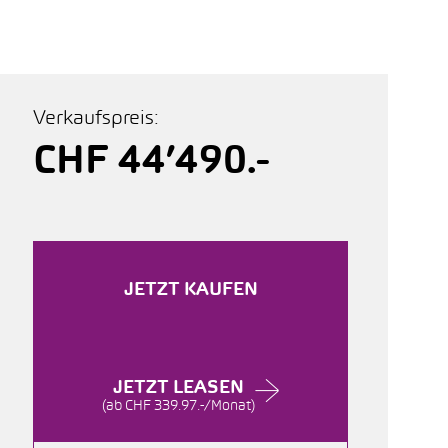
Verkaufspreis:
CHF 44’490.-
JETZT KAUFEN
JETZT LEASEN
(ab CHF 339.97.-/Monat)