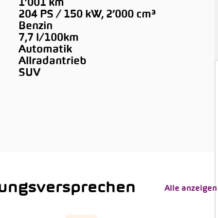
1’001 km
204 PS / 150 kW, 2’000 cm³
Benzin
7,7 l/100km
Automatik
Allradantrieb
SUV
tungsversprechen
Alle anzeigen