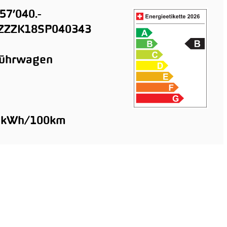
57’040.-
ZZZK18SP040343
führwagen
n
7 kWh/100km