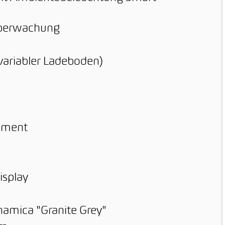
überwachung
variabler Ladeboden)
nment
isplay
namica "Granite Grey"