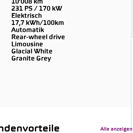
10’008 km
231 PS / 170 kW
Elektrisch
17,7 kWh/100km
Automatik
Rear-wheel drive
Limousine
Glacial White
Granite Grey
denvorteile
Alle anzeigen