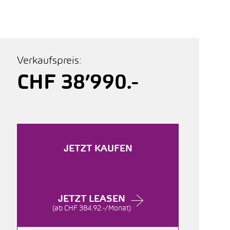
Verkaufspreis:
CHF 38’990.-
JETZT KAUFEN
JETZT LEASEN
(ab CHF 384.92.-/Monat)