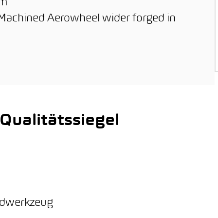
em
" Machined Aerowheel wider forged in
ualitätssiegel
ordwerkzeug