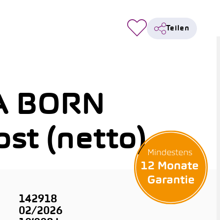
Teilen
A BORN
st (netto)
142918
02/2026