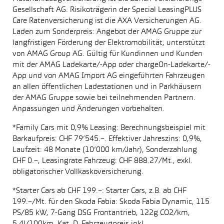
Gesellschaft AG. Risikoträgerin der Special LeasingPLUS
Care Ratenversicherung ist die AXA Versicherungen AG.
Laden zum Sonderpreis: Angebot der AMAG Gruppe zur
langfristigen Förderung der Elektromobilität, unterstützt
von AMAG Group AG. Gültig für Kundinnen und Kunden
mit der AMAG Ladekarte/-App oder chargeOn-Ladekarte/-
App und von AMAG Import AG eingeführten Fahrzeugen
an allen öffentlichen Ladestationen und in Parkhäusern
der AMAG Gruppe sowie bei teilnehmenden Partnern.
Anpassungen und Änderungen vorbehalten.
*Family Cars mit 0,9% Leasing: Berechnungsbeispiel mit
Barkaufpreis: CHF 79’545.–. Effektiver Jahreszins: 0,9%,
Laufzeit: 48 Monate (10’000 km/Jahr), Sonderzahlung
CHF 0.–, Leasingrate Fahrzeug: CHF 888.27/Mt., exkl.
obligatorischer Vollkaskoversicherung.
*Starter Cars ab CHF 199.–: Starter Cars, z.B. ab CHF
199.–/Mt. für den Skoda Fabia: Skoda Fabia Dynamic, 115
PS/85 kW, 7-Gang DSG Frontantrieb, 122g CO2/km,