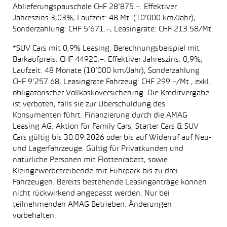
Ablieferungspauschale CHF 28’875.–. Effektiver
Jahreszins 3,03%, Laufzeit: 48 Mt. (10'000 km/Jahr),
Sonderzahlung: CHF 5’671.–, Leasingrate: CHF 213.58/Mt.
*SUV Cars mit 0,9% Leasing: Berechnungsbeispiel mit
Barkaufpreis: CHF 44920.–. Effektiver Jahreszins: 0,9%,
Laufzeit: 48 Monate (10’000 km/Jahr), Sonderzahlung
CHF 9’257.68, Leasingrate Fahrzeug: CHF 299.–/Mt., exkl.
obligatorischer Vollkaskoversicherung. Die Kreditvergabe
ist verboten, falls sie zur Überschuldung des
Konsumenten führt. Finanzierung durch die AMAG
Leasing AG. Aktion für Family Cars, Starter Cars & SUV
Cars gültig bis 30.09.2026 oder bis auf Widerruf auf Neu-
und Lagerfahrzeuge. Gültig für Privatkunden und
natürliche Personen mit Flottenrabatt, sowie
Kleingewerbetreibende mit Fuhrpark bis zu drei
Fahrzeugen. Bereits bestehende Leasinganträge können
nicht rückwirkend angepasst werden. Nur bei
teilnehmenden AMAG Betrieben. Änderungen
vorbehalten.