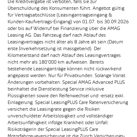
Die Kreditvergabe ist verboten, falls sie zur
Überschuldung des Konsumenten führt. Angebot gültig
für Vertragsabschlüsse (Leasingantragseingang &
Kunden-Kaufvertrags-Eingang) von 01.07. bis 30.09.2026
oder bis auf Widerruf bei Finanzierung über die AMAG
Leasing AG. Das Fahrzeug darf nach Ablauf des
Leasingvertrages nicht älter als 8 Jahre alt sein (Datum
erste Inverkehrsetzung ist massgebend). Der
Kilometerstand darf nach Ablauf des Leasingvertrages
nicht mehr als 180’000 km aufweisen. Bereits
bestehende Leasinganträge können nicht rückwirkend
angepasst werden. Nur für Privatkunden. Solange Vorrat.
Änderungen vorbehalten. Special AMAG Advanced PLUS
beinhaltet die Dienstleistung Service inklusive
Flüssigkeiten sowie den Reifenwechsel und -ersatz exkl.
Einlagerung. Special LeasingPLUS Care Ratenversicherung
versichert die Leasingrate gegen die Risiken
unverschuldeter Arbeitslosigkeit und vollständiger
Arbeitsunfähigkeit infolge Krankheit oder Unfall.
Risikoträgerin der Special LeasingPLUS Care
Motorfahrzeugversicherung ist die Zürich Versicherungs-