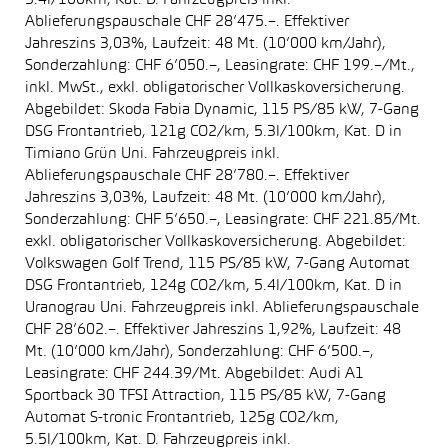
5.4l/100km, Kat. D. Fahrzeugpreis inkl.
Ablieferungspauschale CHF 28’475.–. Effektiver
Jahreszins 3,03%, Laufzeit: 48 Mt. (10’000 km/Jahr),
Sonderzahlung: CHF 6’050.–, Leasingrate: CHF 199.–/Mt.,
inkl. MwSt., exkl. obligatorischer Vollkaskoversicherung.
Abgebildet: Skoda Fabia Dynamic, 115 PS/85 kW, 7-Gang
DSG Frontantrieb, 121g CO2/km, 5.3l/100km, Kat. D in
Timiano Grün Uni. Fahrzeugpreis inkl.
Ablieferungspauschale CHF 28’780.–. Effektiver
Jahreszins 3,03%, Laufzeit: 48 Mt. (10’000 km/Jahr),
Sonderzahlung: CHF 5’650.–, Leasingrate: CHF 221.85/Mt.
exkl. obligatorischer Vollkaskoversicherung. Abgebildet:
Volkswagen Golf Trend, 115 PS/85 kW, 7-Gang Automat
DSG Frontantrieb, 124g CO2/km, 5.4l/100km, Kat. D in
Uranograu Uni. Fahrzeugpreis inkl. Ablieferungspauschale
CHF 28’602.–. Effektiver Jahreszins 1,92%, Laufzeit: 48
Mt. (10’000 km/Jahr), Sonderzahlung: CHF 6’500.–,
Leasingrate: CHF 244.39/Mt. Abgebildet: Audi A1
Sportback 30 TFSI Attraction, 115 PS/85 kW, 7-Gang
Automat S-tronic Frontantrieb, 125g CO2/km,
5.5l/100km, Kat. D. Fahrzeugpreis inkl.