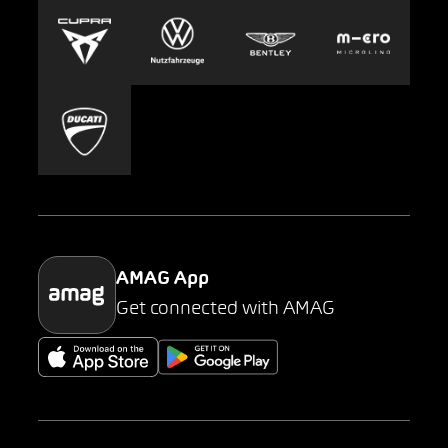
Europcar
Presse
Carsharing
Mobility-as-a-Service
AMAG Classic
Parking
AMAG App
Get connected with AMAG