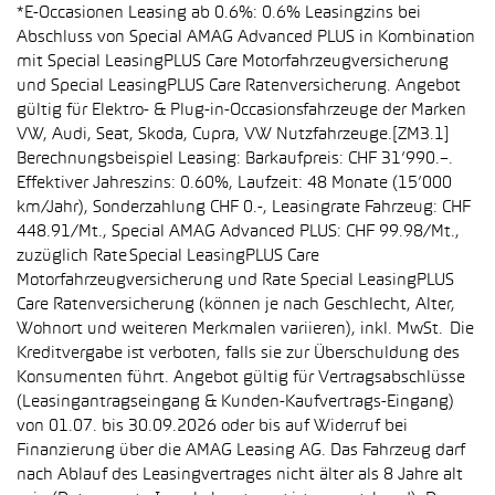
*E-Occasionen Leasing ab 0.6%: 0.6% Leasingzins bei
Abschluss von Special AMAG Advanced PLUS in Kombination
mit Special LeasingPLUS Care Motorfahrzeugversicherung
und Special LeasingPLUS Care Ratenversicherung. Angebot
gültig für Elektro- & Plug-in-Occasionsfahrzeuge der Marken
VW, Audi, Seat, Skoda, Cupra, VW Nutzfahrzeuge.[ZM3.1]
Berechnungsbeispiel Leasing: Barkaufpreis: CHF 31’990.–.
Effektiver Jahreszins: 0.60%, Laufzeit: 48 Monate (15’000
km/Jahr), Sonderzahlung CHF 0.-, Leasingrate Fahrzeug: CHF
448.91/Mt., Special AMAG Advanced PLUS: CHF 99.98/Mt.,
zuzüglich Rate Special LeasingPLUS Care
Motorfahrzeugversicherung und Rate Special LeasingPLUS
Care Ratenversicherung (können je nach Geschlecht, Alter,
Wohnort und weiteren Merkmalen variieren), inkl. MwSt. Die
Kreditvergabe ist verboten, falls sie zur Überschuldung des
Konsumenten führt. Angebot gültig für Vertragsabschlüsse
(Leasingantragseingang & Kunden-Kaufvertrags-Eingang)
von 01.07. bis 30.09.2026 oder bis auf Widerruf bei
Finanzierung über die AMAG Leasing AG. Das Fahrzeug darf
nach Ablauf des Leasingvertrages nicht älter als 8 Jahre alt