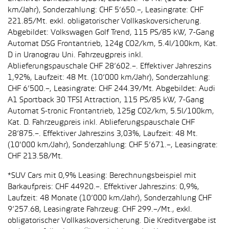
km/Jahr), Sonderzahlung: CHF 5’650.–, Leasingrate: CHF
221.85/Mt. exkl. obligatorischer Vollkaskoversicherung.
Abgebildet: Volkswagen Golf Trend, 115 PS/85 kW, 7-Gang
Automat DSG Frontantrieb, 124g CO2/km, 5.4l/100km, Kat.
D in Uranograu Uni. Fahrzeugpreis inkl.
Ablieferungspauschale CHF 28’602.–. Effektiver Jahreszins
1,92%, Laufzeit: 48 Mt. (10’000 km/Jahr), Sonderzahlung:
CHF 6’500.–, Leasingrate: CHF 244.39/Mt. Abgebildet: Audi
A1 Sportback 30 TFSI Attraction, 115 PS/85 kW, 7-Gang
Automat S-tronic Frontantrieb, 125g CO2/km, 5.5l/100km,
Kat. D. Fahrzeugpreis inkl. Ablieferungspauschale CHF
28’875.–. Effektiver Jahreszins 3,03%, Laufzeit: 48 Mt.
(10'000 km/Jahr), Sonderzahlung: CHF 5’671.–, Leasingrate:
CHF 213.58/Mt.
*SUV Cars mit 0,9% Leasing: Berechnungsbeispiel mit
Barkaufpreis: CHF 44920.–. Effektiver Jahreszins: 0,9%,
Laufzeit: 48 Monate (10’000 km/Jahr), Sonderzahlung CHF
9’257.68, Leasingrate Fahrzeug: CHF 299.–/Mt., exkl.
obligatorischer Vollkaskoversicherung. Die Kreditvergabe ist