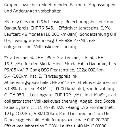
Gruppe sowie bei teilnehmenden Partnern. Anpassungen
und Änderungen vorbehalten.
*Family Cars mit 0,9% Leasing: Berechnungsbeispiel mit
Barkaufpreis: CHF 79’545.–. Effektiver Jahreszins: 0,9%,
Laufzeit: 48 Monate (10’000 km/Jahr), Sonderzahlung CHF
0.–, Leasingrate Fahrzeug: CHF 888.27/Mt., exkl.
obligatorischer Vollkaskoversicherung.
*Starter Cars ab CHF 199.–: Starter Cars, z.B. ab CHF
199.–/Mt. für den Skoda Fabia: Skoda Fabia Dynamic, 115
PS/85 kW, 7-Gang DSG Frontantrieb, 122g CO2/km,
5.4l/100km, Kat. D. Fahrzeugpreis inkl.
Ablieferungspauschale CHF 28’475.–. Effektiver Jahreszins
3,03%, Laufzeit: 48 Mt. (10’000 km/Jahr), Sonderzahlung:
CHF 6’050.–, Leasingrate: CHF 199.–/Mt., inkl. MwSt., exkl.
obligatorischer Vollkaskoversicherung. Abgebildet: Skoda
Fabia Dynamic, 115 PS/85 kW, 7-Gang DSG Frontantrieb,
121g CO2/km, 5.3l/100km, Kat. D in Timiano Grün Uni.
Fahrzeugpreis inkl. Ablieferungspauschale CHF 28’780.–.
Effektiver Jahreszins 3,03%, Laufzeit: 48 Mt. (10’000