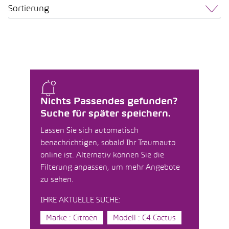
Sortierung
Nichts Passendes gefunden?
Suche für später speichern.
Lassen Sie sich automatisch
benachrichtigen, sobald Ihr Traumauto
online ist. Alternativ können Sie die
Filterung anpassen, um mehr Angebote
zu sehen.
IHRE AKTUELLE SUCHE:
Marke : Citroën
Modell : C4 Cactus