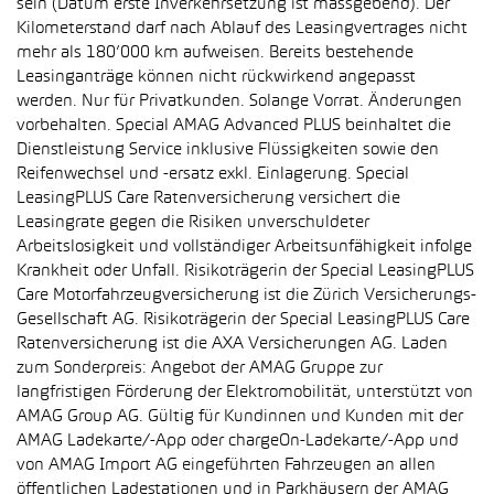
sein (Datum erste Inverkehrsetzung ist massgebend). Der
Kilometerstand darf nach Ablauf des Leasingvertrages nicht
mehr als 180’000 km aufweisen. Bereits bestehende
Leasinganträge können nicht rückwirkend angepasst
werden. Nur für Privatkunden. Solange Vorrat. Änderungen
vorbehalten. Special AMAG Advanced PLUS beinhaltet die
Dienstleistung Service inklusive Flüssigkeiten sowie den
Reifenwechsel und -ersatz exkl. Einlagerung. Special
LeasingPLUS Care Ratenversicherung versichert die
Leasingrate gegen die Risiken unverschuldeter
Arbeitslosigkeit und vollständiger Arbeitsunfähigkeit infolge
Krankheit oder Unfall. Risikoträgerin der Special LeasingPLUS
Care Motorfahrzeugversicherung ist die Zürich Versicherungs-
Gesellschaft AG. Risikoträgerin der Special LeasingPLUS Care
Ratenversicherung ist die AXA Versicherungen AG. Laden
zum Sonderpreis: Angebot der AMAG Gruppe zur
langfristigen Förderung der Elektromobilität, unterstützt von
AMAG Group AG. Gültig für Kundinnen und Kunden mit der
AMAG Ladekarte/-App oder chargeOn-Ladekarte/-App und
von AMAG Import AG eingeführten Fahrzeugen an allen
öffentlichen Ladestationen und in Parkhäusern der AMAG