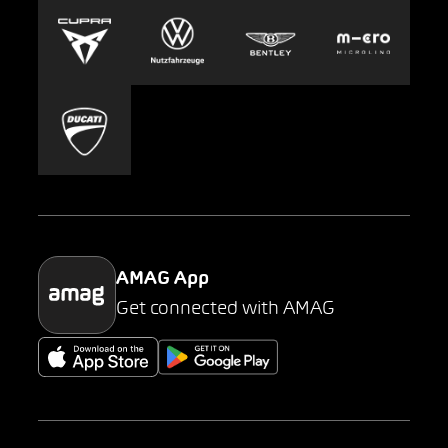
Europcar
Presse
Carsharing
Mobility-as-a-Service
AMAG Classic
Parking
AMAG App
Get connected with AMAG