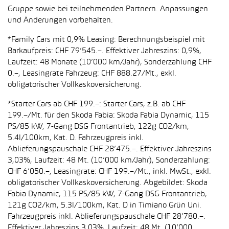
Gruppe sowie bei teilnehmenden Partnern. Anpassungen
und Änderungen vorbehalten.
*Family Cars mit 0,9% Leasing: Berechnungsbeispiel mit
Barkaufpreis: CHF 79’545.–. Effektiver Jahreszins: 0,9%,
Laufzeit: 48 Monate (10’000 km/Jahr), Sonderzahlung CHF
0.–, Leasingrate Fahrzeug: CHF 888.27/Mt., exkl.
obligatorischer Vollkaskoversicherung.
*Starter Cars ab CHF 199.–: Starter Cars, z.B. ab CHF
199.–/Mt. für den Skoda Fabia: Skoda Fabia Dynamic, 115
PS/85 kW, 7-Gang DSG Frontantrieb, 122g CO2/km,
5.4l/100km, Kat. D. Fahrzeugpreis inkl.
Ablieferungspauschale CHF 28’475.–. Effektiver Jahreszins
3,03%, Laufzeit: 48 Mt. (10’000 km/Jahr), Sonderzahlung:
CHF 6’050.–, Leasingrate: CHF 199.–/Mt., inkl. MwSt., exkl.
obligatorischer Vollkaskoversicherung. Abgebildet: Skoda
Fabia Dynamic, 115 PS/85 kW, 7-Gang DSG Frontantrieb,
121g CO2/km, 5.3l/100km, Kat. D in Timiano Grün Uni.
Fahrzeugpreis inkl. Ablieferungspauschale CHF 28’780.–.
Effektiver Jahreszins 3,03%, Laufzeit: 48 Mt. (10’000