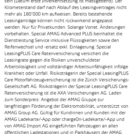
sein (Datum erste Inverkehrsetzung ist massgebend). Der
Kilometerstand darf nach Ablauf des Leasingvertrages nicht
mehr als 180’000 km aufweisen. Bereits bestehende
Leasinganträge können nicht rückwirkend angepasst
werden. Nur für Privatkunden. Solange Vorrat. Änderungen
vorbehalten. Special AMAG Advanced PLUS beinhaltet die
Dienstleistung Service inklusive Flüssigkeiten sowie den
Reifenwechsel und -ersatz exkl. Einlagerung. Special
LeasingPLUS Care Ratenversicherung versichert die
Leasingrate gegen die Risiken unverschuldeter
Arbeitslosigkeit und vollständiger Arbeitsunfähigkeit infolge
Krankheit oder Unfall. Risikoträgerin der Special LeasingPLUS
Care Motorfahrzeugversicherung ist die Zürich Versicherungs-
Gesellschaft AG. Risikoträgerin der Special LeasingPLUS Care
Ratenversicherung ist die AXA Versicherungen AG. Laden
zum Sonderpreis: Angebot der AMAG Gruppe zur
langfristigen Förderung der Elektromobilität, unterstützt von
AMAG Group AG. Gültig für Kundinnen und Kunden mit der
AMAG Ladekarte/-App oder chargeOn-Ladekarte/-App und
von AMAG Import AG eingeführten Fahrzeugen an allen
öffentlichen Ladestationen und in Parkhäusern der AMAG