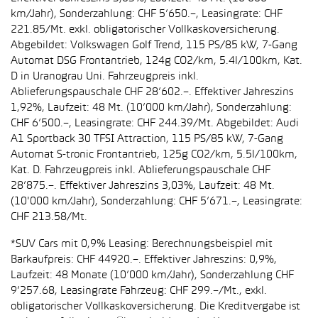
km/Jahr), Sonderzahlung: CHF 5’650.–, Leasingrate: CHF
221.85/Mt. exkl. obligatorischer Vollkaskoversicherung.
Abgebildet: Volkswagen Golf Trend, 115 PS/85 kW, 7-Gang
Automat DSG Frontantrieb, 124g CO2/km, 5.4l/100km, Kat.
D in Uranograu Uni. Fahrzeugpreis inkl.
Ablieferungspauschale CHF 28’602.–. Effektiver Jahreszins
1,92%, Laufzeit: 48 Mt. (10’000 km/Jahr), Sonderzahlung:
CHF 6’500.–, Leasingrate: CHF 244.39/Mt. Abgebildet: Audi
A1 Sportback 30 TFSI Attraction, 115 PS/85 kW, 7-Gang
Automat S-tronic Frontantrieb, 125g CO2/km, 5.5l/100km,
Kat. D. Fahrzeugpreis inkl. Ablieferungspauschale CHF
28’875.–. Effektiver Jahreszins 3,03%, Laufzeit: 48 Mt.
(10'000 km/Jahr), Sonderzahlung: CHF 5’671.–, Leasingrate:
CHF 213.58/Mt.
*SUV Cars mit 0,9% Leasing: Berechnungsbeispiel mit
Barkaufpreis: CHF 44920.–. Effektiver Jahreszins: 0,9%,
Laufzeit: 48 Monate (10’000 km/Jahr), Sonderzahlung CHF
9’257.68, Leasingrate Fahrzeug: CHF 299.–/Mt., exkl.
obligatorischer Vollkaskoversicherung. Die Kreditvergabe ist