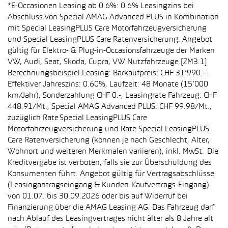
*E-Occasionen Leasing ab 0.6%: 0.6% Leasingzins bei
Abschluss von Special AMAG Advanced PLUS in Kombination
mit Special LeasingPLUS Care Motorfahrzeugversicherung
und Special LeasingPLUS Care Ratenversicherung. Angebot
gültig für Elektro- & Plug-in-Occasionsfahrzeuge der Marken
VW, Audi, Seat, Skoda, Cupra, VW Nutzfahrzeuge.[ZM3.1]
Berechnungsbeispiel Leasing: Barkaufpreis: CHF 31’990.–.
Effektiver Jahreszins: 0.60%, Laufzeit: 48 Monate (15’000
km/Jahr), Sonderzahlung CHF 0.-, Leasingrate Fahrzeug: CHF
448.91/Mt., Special AMAG Advanced PLUS: CHF 99.98/Mt.,
zuzüglich Rate Special LeasingPLUS Care
Motorfahrzeugversicherung und Rate Special LeasingPLUS
Care Ratenversicherung (können je nach Geschlecht, Alter,
Wohnort und weiteren Merkmalen variieren), inkl. MwSt. Die
Kreditvergabe ist verboten, falls sie zur Überschuldung des
Konsumenten führt. Angebot gültig für Vertragsabschlüsse
(Leasingantragseingang & Kunden-Kaufvertrags-Eingang)
von 01.07. bis 30.09.2026 oder bis auf Widerruf bei
Finanzierung über die AMAG Leasing AG. Das Fahrzeug darf
nach Ablauf des Leasingvertrages nicht älter als 8 Jahre alt