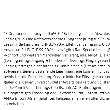
*E-Occasionen Leasing ab 0.6%: 0.6% Leasingzins bei Abschlu
LeasingPLUS Care Ratenversicherung. Angebot gültig für Elekt
Leasing: Barkaufpreis: CHF 31’990.–. Effektiver Jahreszins: 0
Advanced PLUS: CHF 99.98/Mt., zuzüglich Rate Special Leasing
Wohnort und weiteren Merkmalen variieren), inkl. MwSt. Die Kr
(Leasingantragseingang & Kunden-Kaufvertrags-Eingang) von 01
Leasingvertrages nicht älter als 8 Jahre alt sein (Datum erst
aufweisen. Bereits bestehende Leasinganträge können nicht r
beinhaltet die Dienstleistung Service inklusive Flüssigkeiten 
gegen die Risiken unverschuldeter Arbeitslosigkeit und vollstä
ist die Zürich Versicherungs-Gesellschaft AG. Risikoträgerin 
zur langfristigen Förderung der Elektromobilität, unterstüt
AMAG Import AG eingeführten Fahrzeugen an allen öffentlich
vorbehalten.