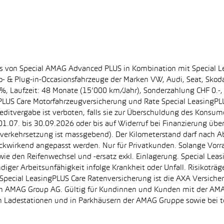
ss von Special AMAG Advanced PLUS in Kombination mit Special L
ro- & Plug-in-Occasionsfahrzeuge der Marken VW, Audi, Seat, Sko
.60%, Laufzeit: 48 Monate (15’000 km/Jahr), Sonderzahlung CHF 0.
PLUS Care Motorfahrzeugversicherung und Rate Special LeasingPLU
editvergabe ist verboten, falls sie zur Überschuldung des Konsum
.07. bis 30.09.2026 oder bis auf Widerruf bei Finanzierung übe
e Inverkehrsetzung ist massgebend). Der Kilometerstand darf nach 
ückwirkend angepasst werden. Nur für Privatkunden. Solange Vor
sowie den Reifenwechsel und -ersatz exkl. Einlagerung. Special Lea
ndiger Arbeitsunfähigkeit infolge Krankheit oder Unfall. Risikotr
der Special LeasingPLUS Care Ratenversicherung ist die AXA Vers
zt von AMAG Group AG. Gültig für Kundinnen und Kunden mit der 
en Ladestationen und in Parkhäusern der AMAG Gruppe sowie be