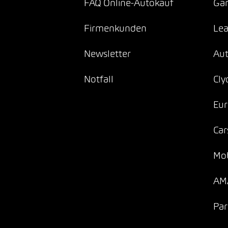
FAQ Online-Autokauf
Gar
Firmenkunden
Lea
Newsletter
Au
Notfall
Cly
Eur
Car
Mob
AMA
Par