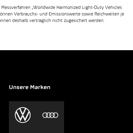
n Messverfahren „Worldwide Harmonized Light-Duty Vehicles
 können Verbrauchs- und Emissionswerte sowie Reichweiten je
önnen deshalb vertraglich nicht zugesichert werden.
Unsere Marken