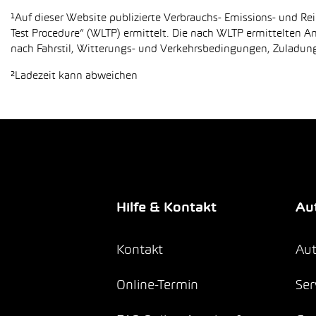
¹Auf dieser Website publizierte Verbrauchs- Emissions- und 
Test Procedure“ (WLTP) ermittelt. Die nach WLTP ermittelten 
nach Fahrstil, Witterungs- und Verkehrsbedingungen, Zuladung,
²Ladezeit kann abweichen
Hilfe & Kontakt
Aut
Kontakt
Aut
Online-Termin
Ser