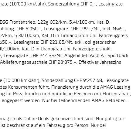
onate (10’000 km/Jahr), Sonderzahlung CHF 0.–, Leasingrate
g DSG Frontantrieb, 122g CO2/km, 5.4l/100km, Kat. D.
ahlung: CHF 6’050.–, Leasingrate: CHF 199.–/Mt., inkl. MwSt.,
O2/km, 5.3l/100km, Kat. D in Timiano Grün Uni. Fahrzeugpreis
650.–, Leasingrate: CHF 221.85/Mt. exkl. obligatorischer
/100km, Kat. D in Uranograu Uni. Fahrzeugpreis inkl.
.–, Leasingrate: CHF 244.39/Mt. Abgebildet: Audi A1 Sportback
Ablieferungspauschale CHF 28’875.–. Effektiver Jahreszins
ate (10’000 km/Jahr), Sonderzahlung CHF 9’257.68, Leasingrate
ung des Konsumenten führt. Finanzierung durch die AMAG Leasing
tig für Privatkunden und natürliche Personen mit Flottenrabatt,
nd angepasst werden. Nur bei teilnehmenden AMAG Betrieben.
mag.ch als Online Deals gekennzeichnet sind. Nur gültig für
st beschränkt auf ein Fahrzeug pro Person. Nur bei