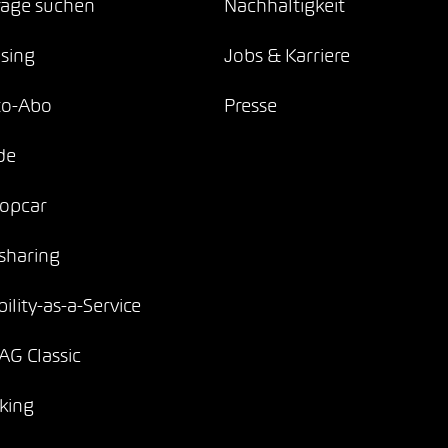
age suchen
Nachhaltigkeit
sing
Jobs & Karriere
to-Abo
Presse
de
opcar
sharing
ility-as-a-Service
G Classic
king