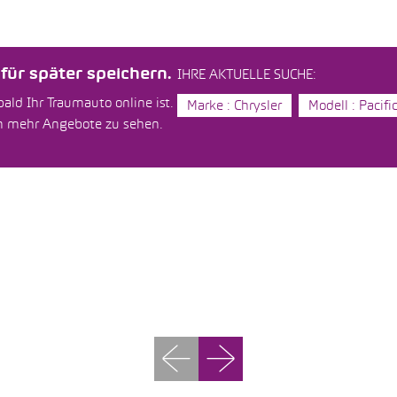
ür später speichern.
IHRE AKTUELLE SUCHE:
ald Ihr Traumauto online ist.
Marke : Chrysler
Modell : Pacifi
um mehr Angebote zu sehen.