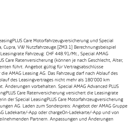
easingPLUS Care Motorfahrzeugversicherung und Special
da, Cupra, VW Nutzfahrzeuge.[ZM3.1] Berechnungsbeispiel
-, Leasingrate Fahrzeug: CHF 448.91/Mt., Special AMAG
S Care Ratenversicherung (können je nach Geschlecht, Alter,
enten führt. Angebot gültig für Vertragsabschlüsse
r die AMAG Leasing AG. Das Fahrzeug darf nach Ablauf des
Ablauf des Leasingvertrages nicht mehr als 180’000 km
rat. Änderungen vorbehalten. Special AMAG Advanced PLUS
singPLUS Care Ratenversicherung versichert die Leasingrate
ägerin der Special LeasingPLUS Care Motorfahrzeugversicherung
icherungen AG. Laden zum Sonderpreis: Angebot der AMAG Gruppe
AMAG Ladekarte/-App oder chargeOn-Ladekarte/-App und von
i teilnehmenden Partnern. Anpassungen und Änderungen