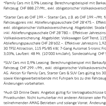
*Family Cars mit 0,9% Leasing: Berechnungsbeispiel mit Barkauf
Fahrzeug: CHF 888.27/Mt., exkl. obligatorischer Vollkaskoversi
*Starter Cars ab CHF 199.–: Starter Cars, z.B. ab CHF 199.–/M
Fahrzeugpreis inkl. Ablieferungspauschale CHF 28’475.–. Effekt
exkl. obligatorischer Vollkaskoversicherung. Abgebildet: Sko
inkl. Ablieferungspauschale CHF 28’780.–. Effektiver Jahreszin
Vollkaskoversicherung. Abgebildet: Volkswagen Golf Trend, 11
Ablieferungspauschale CHF 28’602.–. Effektiver Jahreszins 1,9
30 TFSI Attraction, 115 PS/85 kW, 7-Gang Automat S-tronic Fro
3,03%, Laufzeit: 48 Mt. (10'000 km/Jahr), Sonderzahlung: CHF 
*SUV Cars mit 0,9% Leasing: Berechnungsbeispiel mit Barkaufpr
Fahrzeug: CHF 299.–/Mt., exkl. obligatorischer Vollkaskoversic
AG. Aktion für Family Cars, Starter Cars & SUV Cars gültig bis
sowie Kleingewerbetreibende mit Fuhrpark bis zu drei Fahrze
Änderungen vorbehalten.
*Audi Q3 Online Deals: Angebot gültig für Vertragsabschlüsse b
Privatkunden. Nicht kumulierbar mit anderen Aktionen oder Flo
teilnehmenden AMAG Betrieben und solange Vorrat. Änderung