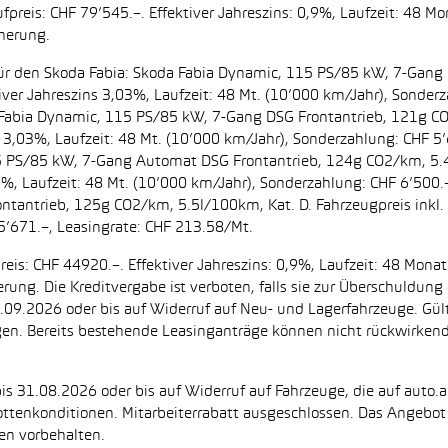
preis: CHF 79’545.–. Effektiver Jahreszins: 0,9%, Laufzeit: 48 M
cherung.
t. für den Skoda Fabia: Skoda Fabia Dynamic, 115 PS/85 kW, 7-Gan
iver Jahreszins 3,03%, Laufzeit: 48 Mt. (10’000 km/Jahr), Sonderz
da Fabia Dynamic, 115 PS/85 kW, 7-Gang DSG Frontantrieb, 121g C
s 3,03%, Laufzeit: 48 Mt. (10’000 km/Jahr), Sonderzahlung: CHF 5’
5 PS/85 kW, 7-Gang Automat DSG Frontantrieb, 124g CO2/km, 5.4l
2%, Laufzeit: 48 Mt. (10’000 km/Jahr), Sonderzahlung: CHF 6’500
ntantrieb, 125g CO2/km, 5.5l/100km, Kat. D. Fahrzeugpreis inkl. 
5’671.–, Leasingrate: CHF 213.58/Mt.
eis: CHF 44920.–. Effektiver Jahreszins: 0,9%, Laufzeit: 48 Mon
herung. Die Kreditvergabe ist verboten, falls sie zur Überschuld
 30.09.2026 oder bis auf Widerruf auf Neu- und Lagerfahrzeuge. Gül
ugen. Bereits bestehende Leasinganträge können nicht rückwirke
is 31.08.2026 oder bis auf Widerruf auf Fahrzeuge, die auf auto.a
ttenkonditionen. Mitarbeiterrabatt ausgeschlossen. Das Angebot i
en vorbehalten.