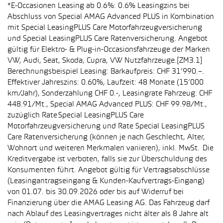
*E-Occasionen Leasing ab 0.6%: 0.6% Leasingzins bei
Abschluss von Special AMAG Advanced PLUS in Kombination
mit Special LeasingPLUS Care Motorfahrzeugversicherung
und Special LeasingPLUS Care Ratenversicherung. Angebot
gültig für Elektro- & Plug-in-Occasionsfahrzeuge der Marken
VW, Audi, Seat, Skoda, Cupra, VW Nutzfahrzeuge.[ZM3.1]
Berechnungsbeispiel Leasing: Barkaufpreis: CHF 31’990.–.
Effektiver Jahreszins: 0.60%, Laufzeit: 48 Monate (15’000
km/Jahr), Sonderzahlung CHF 0.-, Leasingrate Fahrzeug: CHF
448.91/Mt., Special AMAG Advanced PLUS: CHF 99.98/Mt.,
zuzüglich Rate Special LeasingPLUS Care
Motorfahrzeugversicherung und Rate Special LeasingPLUS
Care Ratenversicherung (können je nach Geschlecht, Alter,
Wohnort und weiteren Merkmalen variieren), inkl. MwSt. Die
Kreditvergabe ist verboten, falls sie zur Überschuldung des
Konsumenten führt. Angebot gültig für Vertragsabschlüsse
(Leasingantragseingang & Kunden-Kaufvertrags-Eingang)
von 01.07. bis 30.09.2026 oder bis auf Widerruf bei
Finanzierung über die AMAG Leasing AG. Das Fahrzeug darf
nach Ablauf des Leasingvertrages nicht älter als 8 Jahre alt