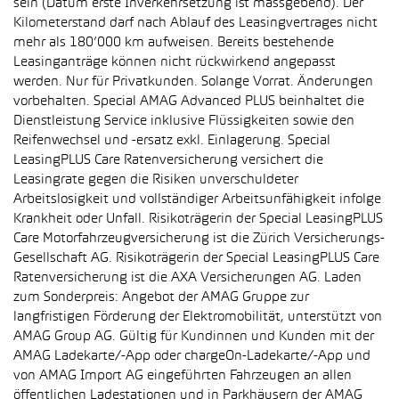
sein (Datum erste Inverkehrsetzung ist massgebend). Der
Kilometerstand darf nach Ablauf des Leasingvertrages nicht
mehr als 180’000 km aufweisen. Bereits bestehende
Leasinganträge können nicht rückwirkend angepasst
werden. Nur für Privatkunden. Solange Vorrat. Änderungen
vorbehalten. Special AMAG Advanced PLUS beinhaltet die
Dienstleistung Service inklusive Flüssigkeiten sowie den
Reifenwechsel und -ersatz exkl. Einlagerung. Special
LeasingPLUS Care Ratenversicherung versichert die
Leasingrate gegen die Risiken unverschuldeter
Arbeitslosigkeit und vollständiger Arbeitsunfähigkeit infolge
Krankheit oder Unfall. Risikoträgerin der Special LeasingPLUS
Care Motorfahrzeugversicherung ist die Zürich Versicherungs-
Gesellschaft AG. Risikoträgerin der Special LeasingPLUS Care
Ratenversicherung ist die AXA Versicherungen AG. Laden
zum Sonderpreis: Angebot der AMAG Gruppe zur
langfristigen Förderung der Elektromobilität, unterstützt von
AMAG Group AG. Gültig für Kundinnen und Kunden mit der
AMAG Ladekarte/-App oder chargeOn-Ladekarte/-App und
von AMAG Import AG eingeführten Fahrzeugen an allen
öffentlichen Ladestationen und in Parkhäusern der AMAG