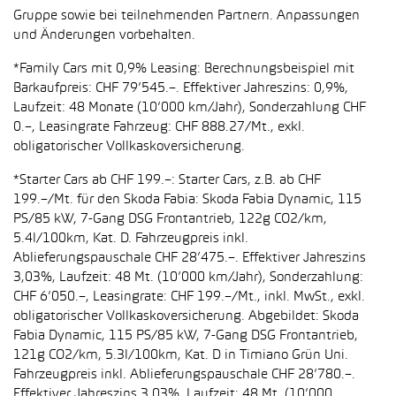
Gruppe sowie bei teilnehmenden Partnern. Anpassungen
und Änderungen vorbehalten.
*Family Cars mit 0,9% Leasing: Berechnungsbeispiel mit
Barkaufpreis: CHF 79’545.–. Effektiver Jahreszins: 0,9%,
Laufzeit: 48 Monate (10’000 km/Jahr), Sonderzahlung CHF
0.–, Leasingrate Fahrzeug: CHF 888.27/Mt., exkl.
obligatorischer Vollkaskoversicherung.
*Starter Cars ab CHF 199.–: Starter Cars, z.B. ab CHF
199.–/Mt. für den Skoda Fabia: Skoda Fabia Dynamic, 115
PS/85 kW, 7-Gang DSG Frontantrieb, 122g CO2/km,
5.4l/100km, Kat. D. Fahrzeugpreis inkl.
Ablieferungspauschale CHF 28’475.–. Effektiver Jahreszins
3,03%, Laufzeit: 48 Mt. (10’000 km/Jahr), Sonderzahlung:
CHF 6’050.–, Leasingrate: CHF 199.–/Mt., inkl. MwSt., exkl.
obligatorischer Vollkaskoversicherung. Abgebildet: Skoda
Fabia Dynamic, 115 PS/85 kW, 7-Gang DSG Frontantrieb,
121g CO2/km, 5.3l/100km, Kat. D in Timiano Grün Uni.
Fahrzeugpreis inkl. Ablieferungspauschale CHF 28’780.–.
Effektiver Jahreszins 3,03%, Laufzeit: 48 Mt. (10’000