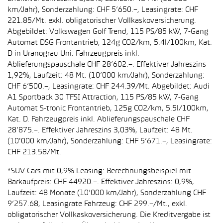
km/Jahr), Sonderzahlung: CHF 5’650.–, Leasingrate: CHF
221.85/Mt. exkl. obligatorischer Vollkaskoversicherung.
Abgebildet: Volkswagen Golf Trend, 115 PS/85 kW, 7-Gang
Automat DSG Frontantrieb, 124g CO2/km, 5.4l/100km, Kat.
D in Uranograu Uni. Fahrzeugpreis inkl.
Ablieferungspauschale CHF 28’602.–. Effektiver Jahreszins
1,92%, Laufzeit: 48 Mt. (10’000 km/Jahr), Sonderzahlung:
CHF 6’500.–, Leasingrate: CHF 244.39/Mt. Abgebildet: Audi
A1 Sportback 30 TFSI Attraction, 115 PS/85 kW, 7-Gang
Automat S-tronic Frontantrieb, 125g CO2/km, 5.5l/100km,
Kat. D. Fahrzeugpreis inkl. Ablieferungspauschale CHF
28’875.–. Effektiver Jahreszins 3,03%, Laufzeit: 48 Mt.
(10'000 km/Jahr), Sonderzahlung: CHF 5’671.–, Leasingrate:
CHF 213.58/Mt.
*SUV Cars mit 0,9% Leasing: Berechnungsbeispiel mit
Barkaufpreis: CHF 44920.–. Effektiver Jahreszins: 0,9%,
Laufzeit: 48 Monate (10’000 km/Jahr), Sonderzahlung CHF
9’257.68, Leasingrate Fahrzeug: CHF 299.–/Mt., exkl.
obligatorischer Vollkaskoversicherung. Die Kreditvergabe ist