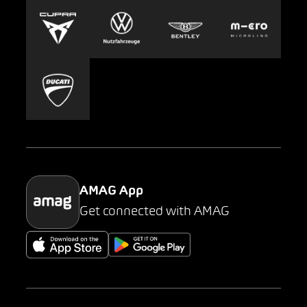
Europcar
Presse
Carsharing
Mobility-as-a-Service
AMAG Classic
Parking
AMAG App
Get connected with AMAG