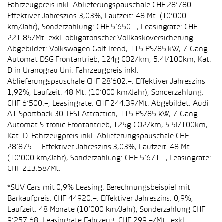
Fahrzeugpreis inkl. Ablieferungspauschale CHF 28’780.–.
Effektiver Jahreszins 3,03%, Laufzeit: 48 Mt. (10’000
km/Jahr), Sonderzahlung: CHF 5’650.–, Leasingrate: CHF
221.85/Mt. exkl. obligatorischer Vollkaskoversicherung.
Abgebildet: Volkswagen Golf Trend, 115 PS/85 kW, 7-Gang
Automat DSG Frontantrieb, 124g CO2/km, 5.4l/100km, Kat.
D in Uranograu Uni. Fahrzeugpreis inkl.
Ablieferungspauschale CHF 28’602.–. Effektiver Jahreszins
1,92%, Laufzeit: 48 Mt. (10’000 km/Jahr), Sonderzahlung:
CHF 6’500.–, Leasingrate: CHF 244.39/Mt. Abgebildet: Audi
A1 Sportback 30 TFSI Attraction, 115 PS/85 kW, 7-Gang
Automat S-tronic Frontantrieb, 125g CO2/km, 5.5l/100km,
Kat. D. Fahrzeugpreis inkl. Ablieferungspauschale CHF
28’875.–. Effektiver Jahreszins 3,03%, Laufzeit: 48 Mt.
(10'000 km/Jahr), Sonderzahlung: CHF 5’671.–, Leasingrate:
CHF 213.58/Mt.
*SUV Cars mit 0,9% Leasing: Berechnungsbeispiel mit
Barkaufpreis: CHF 44920.–. Effektiver Jahreszins: 0,9%,
Laufzeit: 48 Monate (10’000 km/Jahr), Sonderzahlung CHF
9’257.68, Leasingrate Fahrzeug: CHF 299.–/Mt., exkl.