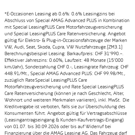
*E-Occasionen Leasing ab 0.6%: 0.6% Leasingzins bei
Abschluss von Special AMAG Advanced PLUS in Kombination
mit Special LeasingPLUS Care Motorfahrzeugversicherung
und Special LeasingPLUS Care Ratenversicherung. Angebot
gültig für Elektro- & Plug-in-Occasionsfahrzeuge der Marken
VW, Audi, Seat, Skoda, Cupra, VW Nutzfahrzeuge.[ZM3.1]
Berechnungsbeispiel Leasing: Barkaufpreis: CHF 31’990.–.
Effektiver Jahreszins: 0.60%, Laufzeit: 48 Monate (15’000
km/Jahr), Sonderzahlung CHF 0.-, Leasingrate Fahrzeug: CHF
448.91/Mt., Special AMAG Advanced PLUS: CHF 99.98/Mt.,
zuzüglich Rate Special LeasingPLUS Care
Motorfahrzeugversicherung und Rate Special LeasingPLUS
Care Ratenversicherung (können je nach Geschlecht, Alter,
Wohnort und weiteren Merkmalen variieren), inkl. MwSt. Die
Kreditvergabe ist verboten, falls sie zur Überschuldung des
Konsumenten führt. Angebot gültig für Vertragsabschlüsse
(Leasingantragseingang & Kunden-Kaufvertrags-Eingang)
von 01.07. bis 30.09.2026 oder bis auf Widerruf bei
Finanzierung über die AMAG Leasing AG. Das Fahrzeug darf