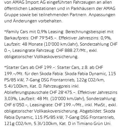
von AMAG Import AG eingeführten Fahrzeugen an allen
öffentlichen Ladestationen und in Parkhäusern der AMAG
Gruppe sowie bei teilnehmenden Partnern. Anpassungen
und Änderungen vorbehalten.
*Family Cars mit 0,9% Leasing: Berechnungsbeispiel mit
Barkaufpreis: CHF 79’545.–. Effektiver Jahreszins: 0,9%,
Laufzeit: 48 Monate (10’000 km/Jahr), Sonderzahlung CHF
0.–, Leasingrate Fahrzeug: CHF 888.27/Mt., exkl.
obligatorischer Vollkaskoversicherung.
*Starter Cars ab CHF 199.–: Starter Cars, z.B. ab CHF
199.–/Mt. für den Skoda Fabia: Skoda Fabia Dynamic, 115
PS/85 kW, 7-Gang DSG Frontantrieb, 122g CO2/km,
5.4l/100km, Kat. D. Fahrzeugpreis inkl.
Ablieferungspauschale CHF 28’475.–. Effektiver Jahreszins
3,03%, Laufzeit: 48 Mt. (10’000 km/Jahr), Sonderzahlung:
CHF 6’050.–, Leasingrate: CHF 199.–/Mt., inkl. MwSt., exkl.
obligatorischer Vollkaskoversicherung. Abgebildet: Skoda
Fabia Dynamic, 115 PS/85 kW, 7-Gang DSG Frontantrieb,
121g CO2/km, 5.3l/100km, Kat. D in Timiano Grün Uni.