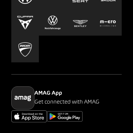
Clyde
Jobs & Karriere
Europcar
Presse
Carsharing
Mobility-as-a-Service
AMAG Classic
Parking
AMAG App
Get connected with AMAG