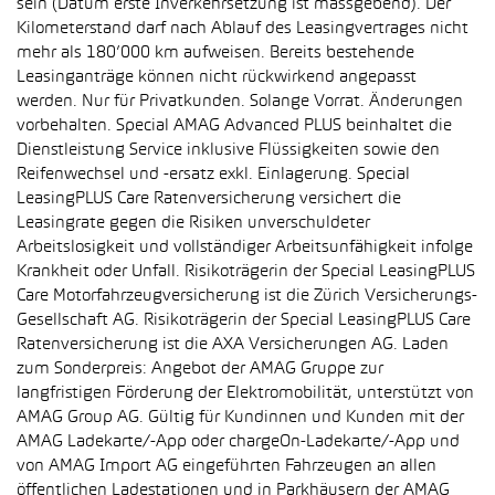
sein (Datum erste Inverkehrsetzung ist massgebend). Der
Kilometerstand darf nach Ablauf des Leasingvertrages nicht
mehr als 180’000 km aufweisen. Bereits bestehende
Leasinganträge können nicht rückwirkend angepasst
werden. Nur für Privatkunden. Solange Vorrat. Änderungen
vorbehalten. Special AMAG Advanced PLUS beinhaltet die
Dienstleistung Service inklusive Flüssigkeiten sowie den
Reifenwechsel und -ersatz exkl. Einlagerung. Special
LeasingPLUS Care Ratenversicherung versichert die
Leasingrate gegen die Risiken unverschuldeter
Arbeitslosigkeit und vollständiger Arbeitsunfähigkeit infolge
Krankheit oder Unfall. Risikoträgerin der Special LeasingPLUS
Care Motorfahrzeugversicherung ist die Zürich Versicherungs-
Gesellschaft AG. Risikoträgerin der Special LeasingPLUS Care
Ratenversicherung ist die AXA Versicherungen AG. Laden
zum Sonderpreis: Angebot der AMAG Gruppe zur
langfristigen Förderung der Elektromobilität, unterstützt von
AMAG Group AG. Gültig für Kundinnen und Kunden mit der
AMAG Ladekarte/-App oder chargeOn-Ladekarte/-App und
von AMAG Import AG eingeführten Fahrzeugen an allen
öffentlichen Ladestationen und in Parkhäusern der AMAG