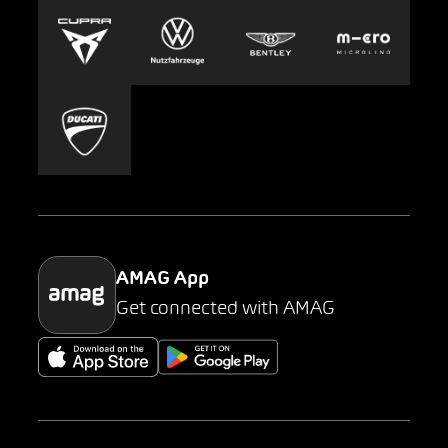
Europcar
Presse
Carsharing
Mobility-as-a-Service
AMAG Classic
Parking
AMAG App
Get connected with AMAG