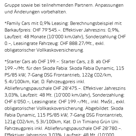
Gruppe sowie bei teilnehmenden Partnern. Anpassungen
und Änderungen vorbehalten.
*Family Cars mit 0,9% Leasing: Berechnungsbeispiel mit
Barkaufpreis: CHF 79’545.–. Effektiver Jahreszins: 0,9%,
Laufzeit: 48 Monate (10’000 km/Jahr), Sonderzahlung CHF
0.–, Leasingrate Fahrzeug: CHF 888.27/Mt., exkl.
obligatorischer Vollkaskoversicherung.
*Starter Cars ab CHF 199.–: Starter Cars, z.B. ab CHF
199.–/Mt. für den Skoda Fabia: Skoda Fabia Dynamic, 115
PS/85 kW, 7-Gang DSG Frontantrieb, 122g CO2/km,
5.4l/100km, Kat. D. Fahrzeugpreis inkl.
Ablieferungspauschale CHF 28’475.–. Effektiver Jahreszins
3,03%, Laufzeit: 48 Mt. (10’000 km/Jahr), Sonderzahlung:
CHF 6’050.–, Leasingrate: CHF 199.–/Mt., inkl. MwSt., exkl.
obligatorischer Vollkaskoversicherung. Abgebildet: Skoda
Fabia Dynamic, 115 PS/85 kW, 7-Gang DSG Frontantrieb,
121g CO2/km, 5.3l/100km, Kat. D in Timiano Grün Uni.
Fahrzeugpreis inkl. Ablieferungspauschale CHF 28’780.–.
Effektiver Jahreszins 3,03%, Laufzeit: 48 Mt. (10’000