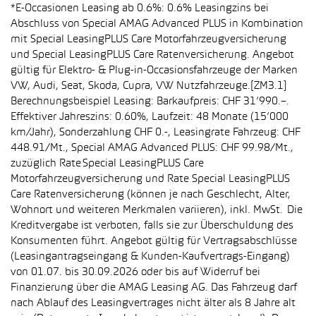
*E-Occasionen Leasing ab 0.6%: 0.6% Leasingzins bei
Abschluss von Special AMAG Advanced PLUS in Kombination
mit Special LeasingPLUS Care Motorfahrzeugversicherung
und Special LeasingPLUS Care Ratenversicherung. Angebot
gültig für Elektro- & Plug-in-Occasionsfahrzeuge der Marken
VW, Audi, Seat, Skoda, Cupra, VW Nutzfahrzeuge.[ZM3.1]
Berechnungsbeispiel Leasing: Barkaufpreis: CHF 31’990.–.
Effektiver Jahreszins: 0.60%, Laufzeit: 48 Monate (15’000
km/Jahr), Sonderzahlung CHF 0.-, Leasingrate Fahrzeug: CHF
448.91/Mt., Special AMAG Advanced PLUS: CHF 99.98/Mt.,
zuzüglich Rate Special LeasingPLUS Care
Motorfahrzeugversicherung und Rate Special LeasingPLUS
Care Ratenversicherung (können je nach Geschlecht, Alter,
Wohnort und weiteren Merkmalen variieren), inkl. MwSt. Die
Kreditvergabe ist verboten, falls sie zur Überschuldung des
Konsumenten führt. Angebot gültig für Vertragsabschlüsse
(Leasingantragseingang & Kunden-Kaufvertrags-Eingang)
von 01.07. bis 30.09.2026 oder bis auf Widerruf bei
Finanzierung über die AMAG Leasing AG. Das Fahrzeug darf
nach Ablauf des Leasingvertrages nicht älter als 8 Jahre alt