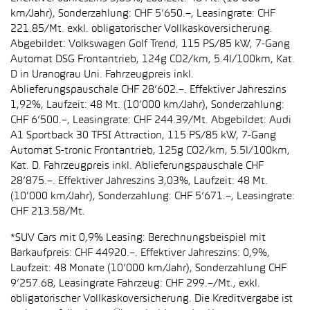
km/Jahr), Sonderzahlung: CHF 5’650.–, Leasingrate: CHF
221.85/Mt. exkl. obligatorischer Vollkaskoversicherung.
Abgebildet: Volkswagen Golf Trend, 115 PS/85 kW, 7-Gang
Automat DSG Frontantrieb, 124g CO2/km, 5.4l/100km, Kat.
D in Uranograu Uni. Fahrzeugpreis inkl.
Ablieferungspauschale CHF 28’602.–. Effektiver Jahreszins
1,92%, Laufzeit: 48 Mt. (10’000 km/Jahr), Sonderzahlung:
CHF 6’500.–, Leasingrate: CHF 244.39/Mt. Abgebildet: Audi
A1 Sportback 30 TFSI Attraction, 115 PS/85 kW, 7-Gang
Automat S-tronic Frontantrieb, 125g CO2/km, 5.5l/100km,
Kat. D. Fahrzeugpreis inkl. Ablieferungspauschale CHF
28’875.–. Effektiver Jahreszins 3,03%, Laufzeit: 48 Mt.
(10'000 km/Jahr), Sonderzahlung: CHF 5’671.–, Leasingrate:
CHF 213.58/Mt.
*SUV Cars mit 0,9% Leasing: Berechnungsbeispiel mit
Barkaufpreis: CHF 44920.–. Effektiver Jahreszins: 0,9%,
Laufzeit: 48 Monate (10’000 km/Jahr), Sonderzahlung CHF
9’257.68, Leasingrate Fahrzeug: CHF 299.–/Mt., exkl.
obligatorischer Vollkaskoversicherung. Die Kreditvergabe ist