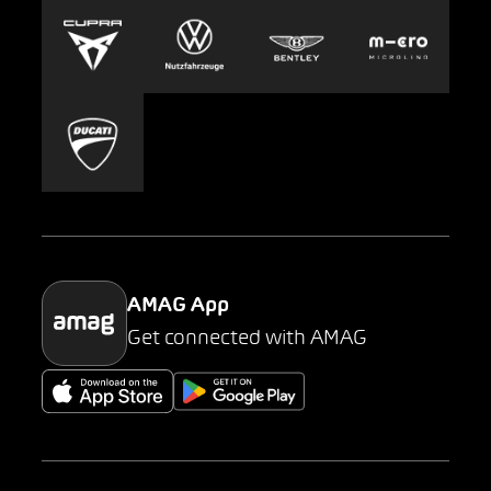
Europcar
Presse
Carsharing
Mobility-as-a-Service
AMAG Classic
Parking
AMAG App
Get connected with AMAG