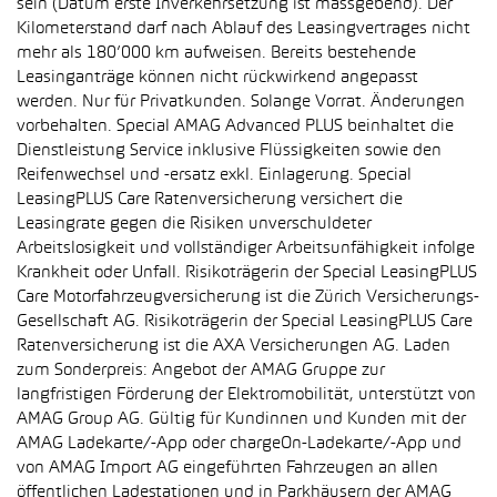
sein (Datum erste Inverkehrsetzung ist massgebend). Der
Kilometerstand darf nach Ablauf des Leasingvertrages nicht
mehr als 180’000 km aufweisen. Bereits bestehende
Leasinganträge können nicht rückwirkend angepasst
werden. Nur für Privatkunden. Solange Vorrat. Änderungen
vorbehalten. Special AMAG Advanced PLUS beinhaltet die
Dienstleistung Service inklusive Flüssigkeiten sowie den
Reifenwechsel und -ersatz exkl. Einlagerung. Special
LeasingPLUS Care Ratenversicherung versichert die
Leasingrate gegen die Risiken unverschuldeter
Arbeitslosigkeit und vollständiger Arbeitsunfähigkeit infolge
Krankheit oder Unfall. Risikoträgerin der Special LeasingPLUS
Care Motorfahrzeugversicherung ist die Zürich Versicherungs-
Gesellschaft AG. Risikoträgerin der Special LeasingPLUS Care
Ratenversicherung ist die AXA Versicherungen AG. Laden
zum Sonderpreis: Angebot der AMAG Gruppe zur
langfristigen Förderung der Elektromobilität, unterstützt von
AMAG Group AG. Gültig für Kundinnen und Kunden mit der
AMAG Ladekarte/-App oder chargeOn-Ladekarte/-App und
von AMAG Import AG eingeführten Fahrzeugen an allen
öffentlichen Ladestationen und in Parkhäusern der AMAG