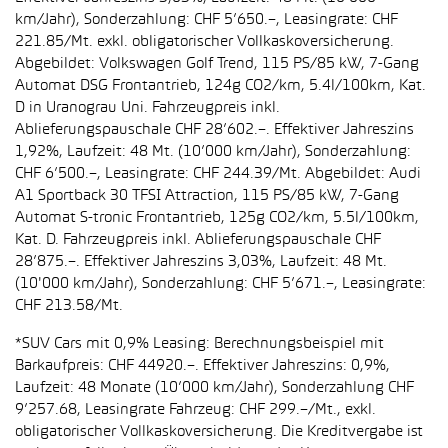
km/Jahr), Sonderzahlung: CHF 5’650.–, Leasingrate: CHF
221.85/Mt. exkl. obligatorischer Vollkaskoversicherung.
Abgebildet: Volkswagen Golf Trend, 115 PS/85 kW, 7-Gang
Automat DSG Frontantrieb, 124g CO2/km, 5.4l/100km, Kat.
D in Uranograu Uni. Fahrzeugpreis inkl.
Ablieferungspauschale CHF 28’602.–. Effektiver Jahreszins
1,92%, Laufzeit: 48 Mt. (10’000 km/Jahr), Sonderzahlung:
CHF 6’500.–, Leasingrate: CHF 244.39/Mt. Abgebildet: Audi
A1 Sportback 30 TFSI Attraction, 115 PS/85 kW, 7-Gang
Automat S-tronic Frontantrieb, 125g CO2/km, 5.5l/100km,
Kat. D. Fahrzeugpreis inkl. Ablieferungspauschale CHF
28’875.–. Effektiver Jahreszins 3,03%, Laufzeit: 48 Mt.
(10'000 km/Jahr), Sonderzahlung: CHF 5’671.–, Leasingrate:
CHF 213.58/Mt.
*SUV Cars mit 0,9% Leasing: Berechnungsbeispiel mit
Barkaufpreis: CHF 44920.–. Effektiver Jahreszins: 0,9%,
Laufzeit: 48 Monate (10’000 km/Jahr), Sonderzahlung CHF
9’257.68, Leasingrate Fahrzeug: CHF 299.–/Mt., exkl.
obligatorischer Vollkaskoversicherung. Die Kreditvergabe ist