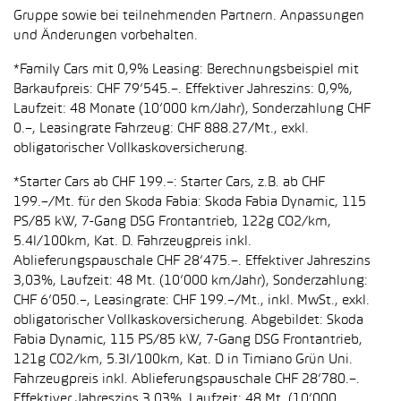
Gruppe sowie bei teilnehmenden Partnern. Anpassungen
und Änderungen vorbehalten.
*Family Cars mit 0,9% Leasing: Berechnungsbeispiel mit
Barkaufpreis: CHF 79’545.–. Effektiver Jahreszins: 0,9%,
Laufzeit: 48 Monate (10’000 km/Jahr), Sonderzahlung CHF
0.–, Leasingrate Fahrzeug: CHF 888.27/Mt., exkl.
obligatorischer Vollkaskoversicherung.
*Starter Cars ab CHF 199.–: Starter Cars, z.B. ab CHF
199.–/Mt. für den Skoda Fabia: Skoda Fabia Dynamic, 115
PS/85 kW, 7-Gang DSG Frontantrieb, 122g CO2/km,
5.4l/100km, Kat. D. Fahrzeugpreis inkl.
Ablieferungspauschale CHF 28’475.–. Effektiver Jahreszins
3,03%, Laufzeit: 48 Mt. (10’000 km/Jahr), Sonderzahlung:
CHF 6’050.–, Leasingrate: CHF 199.–/Mt., inkl. MwSt., exkl.
obligatorischer Vollkaskoversicherung. Abgebildet: Skoda
Fabia Dynamic, 115 PS/85 kW, 7-Gang DSG Frontantrieb,
121g CO2/km, 5.3l/100km, Kat. D in Timiano Grün Uni.
Fahrzeugpreis inkl. Ablieferungspauschale CHF 28’780.–.
Effektiver Jahreszins 3,03%, Laufzeit: 48 Mt. (10’000