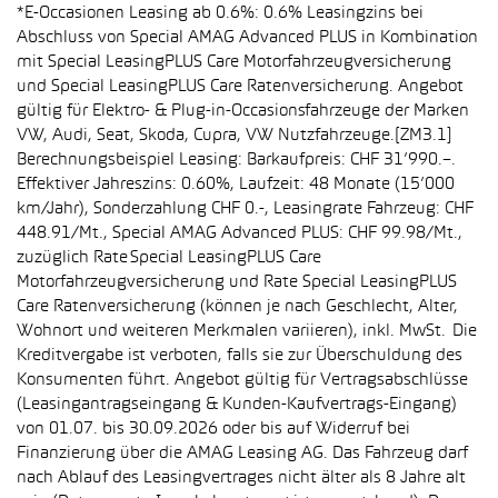
*E-Occasionen Leasing ab 0.6%: 0.6% Leasingzins bei
Abschluss von Special AMAG Advanced PLUS in Kombination
mit Special LeasingPLUS Care Motorfahrzeugversicherung
und Special LeasingPLUS Care Ratenversicherung. Angebot
gültig für Elektro- & Plug-in-Occasionsfahrzeuge der Marken
VW, Audi, Seat, Skoda, Cupra, VW Nutzfahrzeuge.[ZM3.1]
Berechnungsbeispiel Leasing: Barkaufpreis: CHF 31’990.–.
Effektiver Jahreszins: 0.60%, Laufzeit: 48 Monate (15’000
km/Jahr), Sonderzahlung CHF 0.-, Leasingrate Fahrzeug: CHF
448.91/Mt., Special AMAG Advanced PLUS: CHF 99.98/Mt.,
zuzüglich Rate Special LeasingPLUS Care
Motorfahrzeugversicherung und Rate Special LeasingPLUS
Care Ratenversicherung (können je nach Geschlecht, Alter,
Wohnort und weiteren Merkmalen variieren), inkl. MwSt. Die
Kreditvergabe ist verboten, falls sie zur Überschuldung des
Konsumenten führt. Angebot gültig für Vertragsabschlüsse
(Leasingantragseingang & Kunden-Kaufvertrags-Eingang)
von 01.07. bis 30.09.2026 oder bis auf Widerruf bei
Finanzierung über die AMAG Leasing AG. Das Fahrzeug darf
nach Ablauf des Leasingvertrages nicht älter als 8 Jahre alt