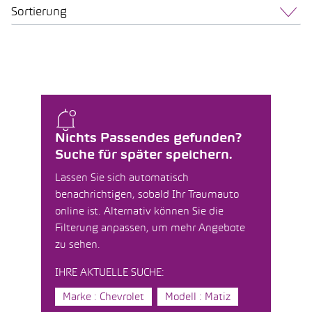
Sortierung
Nichts Passendes gefunden?
Suche für später speichern.
Lassen Sie sich automatisch
benachrichtigen, sobald Ihr Traumauto
online ist. Alternativ können Sie die
Filterung anpassen, um mehr Angebote
zu sehen.
IHRE AKTUELLE SUCHE:
Marke : Chevrolet
Modell : Matiz