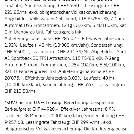
km/Jahr), Sonderzahlung: CHF 5’650.–, Leasingrate: CHF
221.85/Mt. exkl. obligatorischer Vollkaskoversicherung.
Abgebildet: Volkswagen Golf Trend, 115 PS/85 kW, 7-Gang
Automat DSG Frontantrieb, 124g CO2/km, 5.4l/100km, Kat.
D in Uranograu Uni. Fahrzeugpreis inkl.
Ablieferungspauschale CHF 28’602.–. Effektiver Jahreszins
1,92%, Laufzeit: 48 Mt. (10’000 km/Jahr), Sonderzahlung:
CHF 6’500.–, Leasingrate: CHF 244.39/Mt. Abgebildet: Audi
A1 Sportback 30 TFSI Attraction, 115 PS/85 kW, 7-Gang
Automat S-tronic Frontantrieb, 125g CO2/km, 5.5l/100km,
Kat. D. Fahrzeugpreis inkl. Ablieferungspauschale CHF
28’875.–. Effektiver Jahreszins 3,03%, Laufzeit: 48 Mt.
(10'000 km/Jahr), Sonderzahlung: CHF 5’671.–, Leasingrate:
CHF 213.58/Mt.
*SUV Cars mit 0,9% Leasing: Berechnungsbeispiel mit
Barkaufpreis: CHF 44920.–. Effektiver Jahreszins: 0,9%,
Laufzeit: 48 Monate (10’000 km/Jahr), Sonderzahlung CHF
9’257.68, Leasingrate Fahrzeug: CHF 299.–/Mt., exkl.
obligatorischer Vollkaskoversicherung. Die Kreditvergabe ist