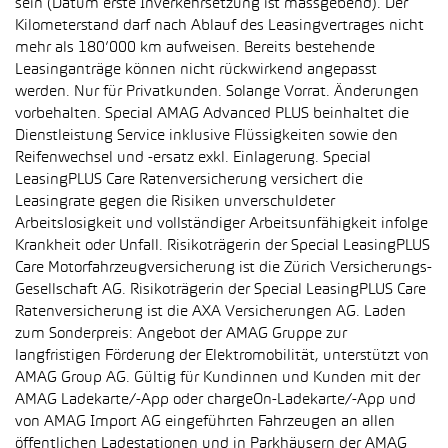
sein (Datum erste Inverkehrsetzung ist massgebend). Der
Kilometerstand darf nach Ablauf des Leasingvertrages nicht
mehr als 180’000 km aufweisen. Bereits bestehende
Leasinganträge können nicht rückwirkend angepasst
werden. Nur für Privatkunden. Solange Vorrat. Änderungen
vorbehalten. Special AMAG Advanced PLUS beinhaltet die
Dienstleistung Service inklusive Flüssigkeiten sowie den
Reifenwechsel und -ersatz exkl. Einlagerung. Special
LeasingPLUS Care Ratenversicherung versichert die
Leasingrate gegen die Risiken unverschuldeter
Arbeitslosigkeit und vollständiger Arbeitsunfähigkeit infolge
Krankheit oder Unfall. Risikoträgerin der Special LeasingPLUS
Care Motorfahrzeugversicherung ist die Zürich Versicherungs-
Gesellschaft AG. Risikoträgerin der Special LeasingPLUS Care
Ratenversicherung ist die AXA Versicherungen AG. Laden
zum Sonderpreis: Angebot der AMAG Gruppe zur
langfristigen Förderung der Elektromobilität, unterstützt von
AMAG Group AG. Gültig für Kundinnen und Kunden mit der
AMAG Ladekarte/-App oder chargeOn-Ladekarte/-App und
von AMAG Import AG eingeführten Fahrzeugen an allen
öffentlichen Ladestationen und in Parkhäusern der AMAG