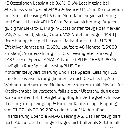
*E-Occasionen Leasing ab 0.6%: 0.6% Leasingzins bei
Abschluss von Special AMAG Advanced PLUS in Kombination
mit Special LeasingPLUS Care Motorfahrzeugversicherung
und Special LeasingPLUS Care Ratenversicherung. Angebot
gültig für Elektro- & Plug-in-Occasionsfahrzeuge der Marken
VW, Audi, Seat, Skoda, Cupra, VW Nutzfahrzeuge.[ZM3.1]
Berechnungsbeispiel Leasing: Barkaufpreis: CHF 31’990.–.
Effektiver Jahreszins: 0.60%, Laufzeit: 48 Monate (15’000
km/Jahr), Sonderzahlung CHF 0.-, Leasingrate Fahrzeug: CHF
448.91/Mt., Special AMAG Advanced PLUS: CHF 99.98/Mt.,
zuzüglich Rate Special LeasingPLUS Care
Motorfahrzeugversicherung und Rate Special LeasingPLUS
Care Ratenversicherung (können je nach Geschlecht, Alter,
Wohnort und weiteren Merkmalen variieren), inkl. MwSt. Die
Kreditvergabe ist verboten, falls sie zur Überschuldung des
Konsumenten führt. Angebot gültig für Vertragsabschlüsse
(Leasingantragseingang & Kunden-Kaufvertrags-Eingang)
von 01.07. bis 30.09.2026 oder bis auf Widerruf bei
Finanzierung über die AMAG Leasing AG. Das Fahrzeug darf
nach Ablauf des Leasingvertrages nicht älter als 8 Jahre alt