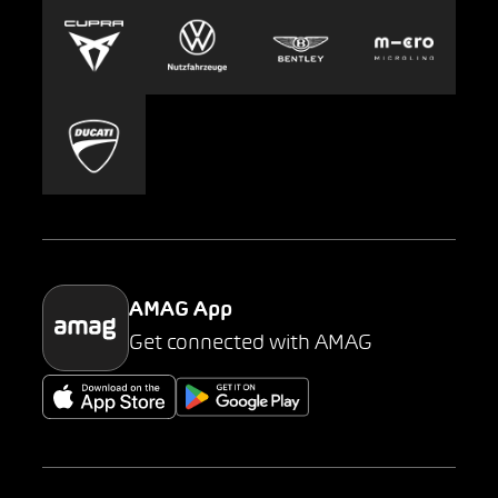
Europcar
Presse
Carsharing
Mobility-as-a-Service
AMAG Classic
Parking
AMAG App
Get connected with AMAG