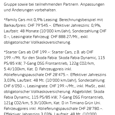
Gruppe sowie bei teilnehmenden Partnern. Anpassungen
und Änderungen vorbehalten.
*Family Cars mit 0,9% Leasing: Berechnungsbeispiel mit
Barkaufpreis: CHF 79’545.–. Effektiver Jahreszins: 0,9%,
Laufzeit: 48 Monate (10’000 km/Jahr), Sonderzahlung CHF
0.–, Leasingrate Fahrzeug: CHF 888.27/Mt., exkl.
obligatorischer Vollkaskoversicherung.
*Starter Cars ab CHF 199.–: Starter Cars, z.B. ab CHF
199.–/Mt. für den Skoda Fabia: Skoda Fabia Dynamic, 115
PS/85 kW, 7-Gang DSG Frontantrieb, 122g CO2/km,
5.4l/100km, Kat. D. Fahrzeugpreis inkl.
Ablieferungspauschale CHF 28’475.–. Effektiver Jahreszins
3,03%, Laufzeit: 48 Mt. (10’000 km/Jahr), Sonderzahlung:
CHF 6’050.–, Leasingrate: CHF 199.–/Mt., inkl. MwSt., exkl.
obligatorischer Vollkaskoversicherung. Abgebildet: Skoda
Fabia Dynamic, 115 PS/85 kW, 7-Gang DSG Frontantrieb,
121g CO2/km, 5.3l/100km, Kat. D in Timiano Grün Uni.
Fahrzeugpreis inkl. Ablieferungspauschale CHF 28’780.–.
Effektiver Jahreszins 3,03%, Laufzeit: 48 Mt. (10’000