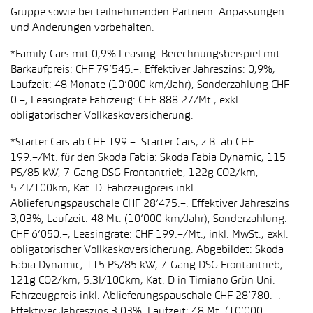
Gruppe sowie bei teilnehmenden Partnern. Anpassungen
und Änderungen vorbehalten.
*Family Cars mit 0,9% Leasing: Berechnungsbeispiel mit
Barkaufpreis: CHF 79’545.–. Effektiver Jahreszins: 0,9%,
Laufzeit: 48 Monate (10’000 km/Jahr), Sonderzahlung CHF
0.–, Leasingrate Fahrzeug: CHF 888.27/Mt., exkl.
obligatorischer Vollkaskoversicherung.
*Starter Cars ab CHF 199.–: Starter Cars, z.B. ab CHF
199.–/Mt. für den Skoda Fabia: Skoda Fabia Dynamic, 115
PS/85 kW, 7-Gang DSG Frontantrieb, 122g CO2/km,
5.4l/100km, Kat. D. Fahrzeugpreis inkl.
Ablieferungspauschale CHF 28’475.–. Effektiver Jahreszins
3,03%, Laufzeit: 48 Mt. (10’000 km/Jahr), Sonderzahlung:
CHF 6’050.–, Leasingrate: CHF 199.–/Mt., inkl. MwSt., exkl.
obligatorischer Vollkaskoversicherung. Abgebildet: Skoda
Fabia Dynamic, 115 PS/85 kW, 7-Gang DSG Frontantrieb,
121g CO2/km, 5.3l/100km, Kat. D in Timiano Grün Uni.
Fahrzeugpreis inkl. Ablieferungspauschale CHF 28’780.–.
Effektiver Jahreszins 3,03%, Laufzeit: 48 Mt. (10’000