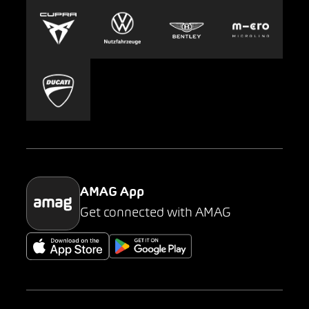
Europcar
Presse
Carsharing
Mobility-as-a-Service
AMAG Classic
Parking
AMAG App
Get connected with AMAG