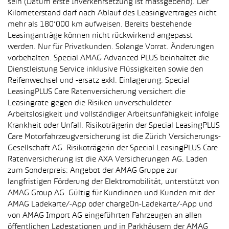
sein (Datum erste Inverkehrsetzung ist massgebend). Der
Kilometerstand darf nach Ablauf des Leasingvertrages nicht
mehr als 180’000 km aufweisen. Bereits bestehende
Leasinganträge können nicht rückwirkend angepasst
werden. Nur für Privatkunden. Solange Vorrat. Änderungen
vorbehalten. Special AMAG Advanced PLUS beinhaltet die
Dienstleistung Service inklusive Flüssigkeiten sowie den
Reifenwechsel und -ersatz exkl. Einlagerung. Special
LeasingPLUS Care Ratenversicherung versichert die
Leasingrate gegen die Risiken unverschuldeter
Arbeitslosigkeit und vollständiger Arbeitsunfähigkeit infolge
Krankheit oder Unfall. Risikoträgerin der Special LeasingPLUS
Care Motorfahrzeugversicherung ist die Zürich Versicherungs-
Gesellschaft AG. Risikoträgerin der Special LeasingPLUS Care
Ratenversicherung ist die AXA Versicherungen AG. Laden
zum Sonderpreis: Angebot der AMAG Gruppe zur
langfristigen Förderung der Elektromobilität, unterstützt von
AMAG Group AG. Gültig für Kundinnen und Kunden mit der
AMAG Ladekarte/-App oder chargeOn-Ladekarte/-App und
von AMAG Import AG eingeführten Fahrzeugen an allen
öffentlichen Ladestationen und in Parkhäusern der AMAG