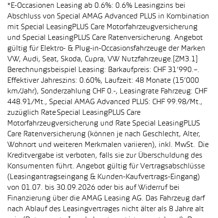
*E-Occasionen Leasing ab 0.6%: 0.6% Leasingzins bei
Abschluss von Special AMAG Advanced PLUS in Kombination
mit Special LeasingPLUS Care Motorfahrzeugversicherung
und Special LeasingPLUS Care Ratenversicherung. Angebot
gültig für Elektro- & Plug-in-Occasionsfahrzeuge der Marken
VW, Audi, Seat, Skoda, Cupra, VW Nutzfahrzeuge.[ZM3.1]
Berechnungsbeispiel Leasing: Barkaufpreis: CHF 31’990.–.
Effektiver Jahreszins: 0.60%, Laufzeit: 48 Monate (15’000
km/Jahr), Sonderzahlung CHF 0.-, Leasingrate Fahrzeug: CHF
448.91/Mt., Special AMAG Advanced PLUS: CHF 99.98/Mt.,
zuzüglich Rate Special LeasingPLUS Care
Motorfahrzeugversicherung und Rate Special LeasingPLUS
Care Ratenversicherung (können je nach Geschlecht, Alter,
Wohnort und weiteren Merkmalen variieren), inkl. MwSt. Die
Kreditvergabe ist verboten, falls sie zur Überschuldung des
Konsumenten führt. Angebot gültig für Vertragsabschlüsse
(Leasingantragseingang & Kunden-Kaufvertrags-Eingang)
von 01.07. bis 30.09.2026 oder bis auf Widerruf bei
Finanzierung über die AMAG Leasing AG. Das Fahrzeug darf
nach Ablauf des Leasingvertrages nicht älter als 8 Jahre alt