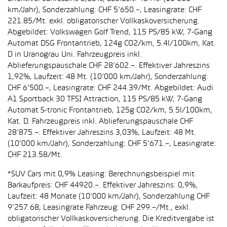
km/Jahr), Sonderzahlung: CHF 5’650.–, Leasingrate: CHF
221.85/Mt. exkl. obligatorischer Vollkaskoversicherung.
Abgebildet: Volkswagen Golf Trend, 115 PS/85 kW, 7-Gang
Automat DSG Frontantrieb, 124g CO2/km, 5.4l/100km, Kat.
D in Uranograu Uni. Fahrzeugpreis inkl.
Ablieferungspauschale CHF 28’602.–. Effektiver Jahreszins
1,92%, Laufzeit: 48 Mt. (10’000 km/Jahr), Sonderzahlung:
CHF 6’500.–, Leasingrate: CHF 244.39/Mt. Abgebildet: Audi
A1 Sportback 30 TFSI Attraction, 115 PS/85 kW, 7-Gang
Automat S-tronic Frontantrieb, 125g CO2/km, 5.5l/100km,
Kat. D. Fahrzeugpreis inkl. Ablieferungspauschale CHF
28’875.–. Effektiver Jahreszins 3,03%, Laufzeit: 48 Mt.
(10'000 km/Jahr), Sonderzahlung: CHF 5’671.–, Leasingrate:
CHF 213.58/Mt.
*SUV Cars mit 0,9% Leasing: Berechnungsbeispiel mit
Barkaufpreis: CHF 44920.–. Effektiver Jahreszins: 0,9%,
Laufzeit: 48 Monate (10’000 km/Jahr), Sonderzahlung CHF
9’257.68, Leasingrate Fahrzeug: CHF 299.–/Mt., exkl.
obligatorischer Vollkaskoversicherung. Die Kreditvergabe ist