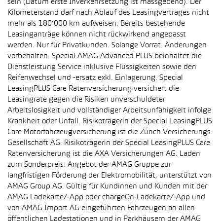
sein (Datum erste Inverkehrsetzung ist massgebend). Der
Kilometerstand darf nach Ablauf des Leasingvertrages nicht
mehr als 180’000 km aufweisen. Bereits bestehende
Leasinganträge können nicht rückwirkend angepasst
werden. Nur für Privatkunden. Solange Vorrat. Änderungen
vorbehalten. Special AMAG Advanced PLUS beinhaltet die
Dienstleistung Service inklusive Flüssigkeiten sowie den
Reifenwechsel und -ersatz exkl. Einlagerung. Special
LeasingPLUS Care Ratenversicherung versichert die
Leasingrate gegen die Risiken unverschuldeter
Arbeitslosigkeit und vollständiger Arbeitsunfähigkeit infolge
Krankheit oder Unfall. Risikoträgerin der Special LeasingPLUS
Care Motorfahrzeugversicherung ist die Zürich Versicherungs-
Gesellschaft AG. Risikoträgerin der Special LeasingPLUS Care
Ratenversicherung ist die AXA Versicherungen AG. Laden
zum Sonderpreis: Angebot der AMAG Gruppe zur
langfristigen Förderung der Elektromobilität, unterstützt von
AMAG Group AG. Gültig für Kundinnen und Kunden mit der
AMAG Ladekarte/-App oder chargeOn-Ladekarte/-App und
von AMAG Import AG eingeführten Fahrzeugen an allen
öffentlichen Ladestationen und in Parkhäusern der AMAG