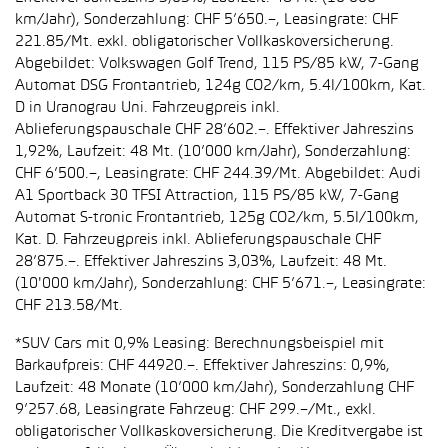
km/Jahr), Sonderzahlung: CHF 5’650.–, Leasingrate: CHF
221.85/Mt. exkl. obligatorischer Vollkaskoversicherung.
Abgebildet: Volkswagen Golf Trend, 115 PS/85 kW, 7-Gang
Automat DSG Frontantrieb, 124g CO2/km, 5.4l/100km, Kat.
D in Uranograu Uni. Fahrzeugpreis inkl.
Ablieferungspauschale CHF 28’602.–. Effektiver Jahreszins
1,92%, Laufzeit: 48 Mt. (10’000 km/Jahr), Sonderzahlung:
CHF 6’500.–, Leasingrate: CHF 244.39/Mt. Abgebildet: Audi
A1 Sportback 30 TFSI Attraction, 115 PS/85 kW, 7-Gang
Automat S-tronic Frontantrieb, 125g CO2/km, 5.5l/100km,
Kat. D. Fahrzeugpreis inkl. Ablieferungspauschale CHF
28’875.–. Effektiver Jahreszins 3,03%, Laufzeit: 48 Mt.
(10'000 km/Jahr), Sonderzahlung: CHF 5’671.–, Leasingrate:
CHF 213.58/Mt.
*SUV Cars mit 0,9% Leasing: Berechnungsbeispiel mit
Barkaufpreis: CHF 44920.–. Effektiver Jahreszins: 0,9%,
Laufzeit: 48 Monate (10’000 km/Jahr), Sonderzahlung CHF
9’257.68, Leasingrate Fahrzeug: CHF 299.–/Mt., exkl.
obligatorischer Vollkaskoversicherung. Die Kreditvergabe ist