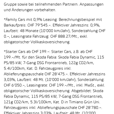
Gruppe sowie bei teilnehmenden Partnern. Anpassungen
und Änderungen vorbehalten.
*Family Cars mit 0,9% Leasing: Berechnungsbeispiel mit
Barkaufpreis: CHF 79’545.–. Effektiver Jahreszins: 0,9%,
Laufzeit: 48 Monate (10’000 km/Jahr), Sonderzahlung CHF
0.–, Leasingrate Fahrzeug: CHF 888.27/Mt., exkl.
obligatorischer Vollkaskoversicherung.
*Starter Cars ab CHF 199.–: Starter Cars, z.B. ab CHF
199.–/Mt. für den Skoda Fabia: Skoda Fabia Dynamic, 115
PS/85 kW, 7-Gang DSG Frontantrieb, 122g CO2/km,
5.4l/100km, Kat. D. Fahrzeugpreis inkl.
Ablieferungspauschale CHF 28’475.–. Effektiver Jahreszins
3,03%, Laufzeit: 48 Mt. (10’000 km/Jahr), Sonderzahlung:
CHF 6’050.–, Leasingrate: CHF 199.–/Mt., inkl. MwSt., exkl.
obligatorischer Vollkaskoversicherung. Abgebildet: Skoda
Fabia Dynamic, 115 PS/85 kW, 7-Gang DSG Frontantrieb,
121g CO2/km, 5.3l/100km, Kat. D in Timiano Grün Uni.
Fahrzeugpreis inkl. Ablieferungspauschale CHF 28’780.–.
Effektiver Jahreszins 3,03%, Laufzeit: 48 Mt. (10’000