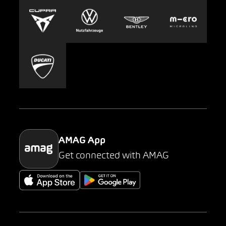
Europcar
Presse
Carsharing
Mobility-as-a-Service
AMAG Classic
Parking
AMAG App
Get connected with AMAG