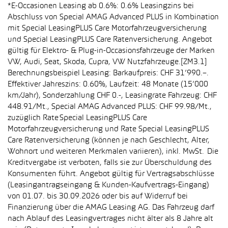
*E-Occasionen Leasing ab 0.6%: 0.6% Leasingzins bei
Abschluss von Special AMAG Advanced PLUS in Kombination
mit Special LeasingPLUS Care Motorfahrzeugversicherung
und Special LeasingPLUS Care Ratenversicherung. Angebot
gültig für Elektro- & Plug-in-Occasionsfahrzeuge der Marken
VW, Audi, Seat, Skoda, Cupra, VW Nutzfahrzeuge.[ZM3.1]
Berechnungsbeispiel Leasing: Barkaufpreis: CHF 31’990.–.
Effektiver Jahreszins: 0.60%, Laufzeit: 48 Monate (15’000
km/Jahr), Sonderzahlung CHF 0.-, Leasingrate Fahrzeug: CHF
448.91/Mt., Special AMAG Advanced PLUS: CHF 99.98/Mt.,
zuzüglich Rate Special LeasingPLUS Care
Motorfahrzeugversicherung und Rate Special LeasingPLUS
Care Ratenversicherung (können je nach Geschlecht, Alter,
Wohnort und weiteren Merkmalen variieren), inkl. MwSt. Die
Kreditvergabe ist verboten, falls sie zur Überschuldung des
Konsumenten führt. Angebot gültig für Vertragsabschlüsse
(Leasingantragseingang & Kunden-Kaufvertrags-Eingang)
von 01.07. bis 30.09.2026 oder bis auf Widerruf bei
Finanzierung über die AMAG Leasing AG. Das Fahrzeug darf
nach Ablauf des Leasingvertrages nicht älter als 8 Jahre alt