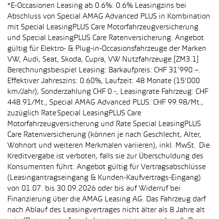
*E-Occasionen Leasing ab 0.6%: 0.6% Leasingzins bei
Abschluss von Special AMAG Advanced PLUS in Kombination
mit Special LeasingPLUS Care Motorfahrzeugversicherung
und Special LeasingPLUS Care Ratenversicherung. Angebot
gültig für Elektro- & Plug-in-Occasionsfahrzeuge der Marken
VW, Audi, Seat, Skoda, Cupra, VW Nutzfahrzeuge.[ZM3.1]
Berechnungsbeispiel Leasing: Barkaufpreis: CHF 31’990.–.
Effektiver Jahreszins: 0.60%, Laufzeit: 48 Monate (15’000
km/Jahr), Sonderzahlung CHF 0.-, Leasingrate Fahrzeug: CHF
448.91/Mt., Special AMAG Advanced PLUS: CHF 99.98/Mt.,
zuzüglich Rate Special LeasingPLUS Care
Motorfahrzeugversicherung und Rate Special LeasingPLUS
Care Ratenversicherung (können je nach Geschlecht, Alter,
Wohnort und weiteren Merkmalen variieren), inkl. MwSt. Die
Kreditvergabe ist verboten, falls sie zur Überschuldung des
Konsumenten führt. Angebot gültig für Vertragsabschlüsse
(Leasingantragseingang & Kunden-Kaufvertrags-Eingang)
von 01.07. bis 30.09.2026 oder bis auf Widerruf bei
Finanzierung über die AMAG Leasing AG. Das Fahrzeug darf
nach Ablauf des Leasingvertrages nicht älter als 8 Jahre alt