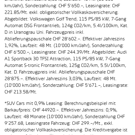
km/Jahr), Sonderzahlung: CHF 5’650.–, Leasingrate: CHF
221.85/Mt. exkl. obligatorischer Vollkaskoversicherung.
Abgebildet: Volkswagen Golf Trend, 115 PS/85 kW, 7-Gang
Automat DSG Frontantrieb, 124g CO2/km, 5.4l/100km, Kat.
D in Uranograu Uni. Fahrzeugpreis inkl.
Ablieferungspauschale CHF 28’602.–. Effektiver Jahreszins
1,92%, Laufzeit: 48 Mt. (10’000 km/Jahr), Sonderzahlung:
CHF 6’500.–, Leasingrate: CHF 244.39/Mt. Abgebildet: Audi
A1 Sportback 30 TFSI Attraction, 115 PS/85 kW, 7-Gang
Automat S-tronic Frontantrieb, 125g CO2/km, 5.5l/100km,
Kat. D. Fahrzeugpreis inkl. Ablieferungspauschale CHF
28’875.–. Effektiver Jahreszins 3,03%, Laufzeit: 48 Mt.
(10'000 km/Jahr), Sonderzahlung: CHF 5’671.–, Leasingrate:
CHF 213.58/Mt.
*SUV Cars mit 0,9% Leasing: Berechnungsbeispiel mit
Barkaufpreis: CHF 44920.–. Effektiver Jahreszins: 0,9%,
Laufzeit: 48 Monate (10’000 km/Jahr), Sonderzahlung CHF
9’257.68, Leasingrate Fahrzeug: CHF 299.–/Mt., exkl.
obligatorischer Vollkaskoversicherung. Die Kreditvergabe ist