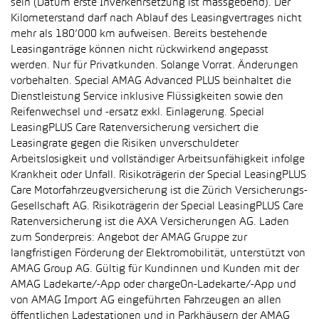
sein (Datum erste Inverkehrsetzung ist massgebend). Der
Kilometerstand darf nach Ablauf des Leasingvertrages nicht
mehr als 180’000 km aufweisen. Bereits bestehende
Leasinganträge können nicht rückwirkend angepasst
werden. Nur für Privatkunden. Solange Vorrat. Änderungen
vorbehalten. Special AMAG Advanced PLUS beinhaltet die
Dienstleistung Service inklusive Flüssigkeiten sowie den
Reifenwechsel und -ersatz exkl. Einlagerung. Special
LeasingPLUS Care Ratenversicherung versichert die
Leasingrate gegen die Risiken unverschuldeter
Arbeitslosigkeit und vollständiger Arbeitsunfähigkeit infolge
Krankheit oder Unfall. Risikoträgerin der Special LeasingPLUS
Care Motorfahrzeugversicherung ist die Zürich Versicherungs-
Gesellschaft AG. Risikoträgerin der Special LeasingPLUS Care
Ratenversicherung ist die AXA Versicherungen AG. Laden
zum Sonderpreis: Angebot der AMAG Gruppe zur
langfristigen Förderung der Elektromobilität, unterstützt von
AMAG Group AG. Gültig für Kundinnen und Kunden mit der
AMAG Ladekarte/-App oder chargeOn-Ladekarte/-App und
von AMAG Import AG eingeführten Fahrzeugen an allen
öffentlichen Ladestationen und in Parkhäusern der AMAG