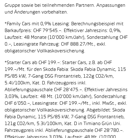
Gruppe sowie bei teilnehmenden Partnern. Anpassungen
und Änderungen vorbehalten.
*Family Cars mit 0,9% Leasing: Berechnungsbeispiel mit
Barkaufpreis: CHF 79’545.–. Effektiver Jahreszins: 0,9%,
Laufzeit: 48 Monate (10’000 km/Jahr), Sonderzahlung CHF
0.–, Leasingrate Fahrzeug: CHF 888.27/Mt., exkl.
obligatorischer Vollkaskoversicherung.
*Starter Cars ab CHF 199.–: Starter Cars, z.B. ab CHF
199.–/Mt. für den Skoda Fabia: Skoda Fabia Dynamic, 115
PS/85 kW, 7-Gang DSG Frontantrieb, 122g CO2/km,
5.4l/100km, Kat. D. Fahrzeugpreis inkl.
Ablieferungspauschale CHF 28’475.–. Effektiver Jahreszins
3,03%, Laufzeit: 48 Mt. (10’000 km/Jahr), Sonderzahlung:
CHF 6’050.–, Leasingrate: CHF 199.–/Mt., inkl. MwSt., exkl.
obligatorischer Vollkaskoversicherung. Abgebildet: Skoda
Fabia Dynamic, 115 PS/85 kW, 7-Gang DSG Frontantrieb,
121g CO2/km, 5.3l/100km, Kat. D in Timiano Grün Uni.
Fahrzeugpreis inkl. Ablieferungspauschale CHF 28’780.–.
Effektiver Jahreszins 3,03%, Laufzeit: 48 Mt. (10’000