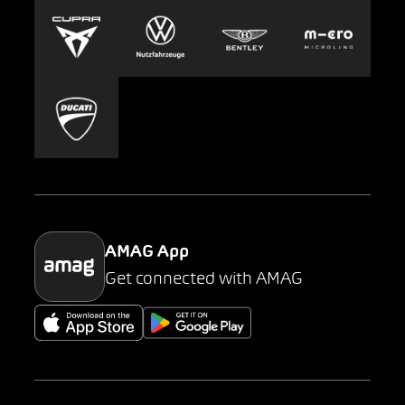
Europcar
Presse
Carsharing
Mobility-as-a-Service
AMAG Classic
Parking
AMAG App
Get connected with AMAG