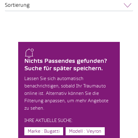
Sortierung
Nichts Passendes gefunden?
Suche für später speichern.
Lassen Sie sich automatisch
benachrichtigen, sobald Ihr Traumauto
online ist. Alternativ können Sie die
Filterung anpassen, um mehr Angebote
zu sehen.
IHRE AKTUELLE SUCHE:
Marke : Bugatti
Modell : Veyron