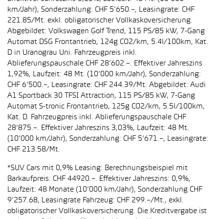
km/Jahr), Sonderzahlung: CHF 5’650.–, Leasingrate: CHF
221.85/Mt. exkl. obligatorischer Vollkaskoversicherung.
Abgebildet: Volkswagen Golf Trend, 115 PS/85 kW, 7-Gang
Automat DSG Frontantrieb, 124g CO2/km, 5.4l/100km, Kat.
D in Uranograu Uni. Fahrzeugpreis inkl.
Ablieferungspauschale CHF 28’602.–. Effektiver Jahreszins
1,92%, Laufzeit: 48 Mt. (10’000 km/Jahr), Sonderzahlung:
CHF 6’500.–, Leasingrate: CHF 244.39/Mt. Abgebildet: Audi
A1 Sportback 30 TFSI Attraction, 115 PS/85 kW, 7-Gang
Automat S-tronic Frontantrieb, 125g CO2/km, 5.5l/100km,
Kat. D. Fahrzeugpreis inkl. Ablieferungspauschale CHF
28’875.–. Effektiver Jahreszins 3,03%, Laufzeit: 48 Mt.
(10'000 km/Jahr), Sonderzahlung: CHF 5’671.–, Leasingrate:
CHF 213.58/Mt.
*SUV Cars mit 0,9% Leasing: Berechnungsbeispiel mit
Barkaufpreis: CHF 44920.–. Effektiver Jahreszins: 0,9%,
Laufzeit: 48 Monate (10’000 km/Jahr), Sonderzahlung CHF
9’257.68, Leasingrate Fahrzeug: CHF 299.–/Mt., exkl.
obligatorischer Vollkaskoversicherung. Die Kreditvergabe ist