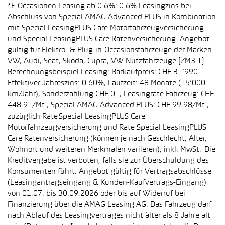
*E-Occasionen Leasing ab 0.6%: 0.6% Leasingzins bei
Abschluss von Special AMAG Advanced PLUS in Kombination
mit Special LeasingPLUS Care Motorfahrzeugversicherung
und Special LeasingPLUS Care Ratenversicherung. Angebot
gültig für Elektro- & Plug-in-Occasionsfahrzeuge der Marken
VW, Audi, Seat, Skoda, Cupra, VW Nutzfahrzeuge.[ZM3.1]
Berechnungsbeispiel Leasing: Barkaufpreis: CHF 31’990.–.
Effektiver Jahreszins: 0.60%, Laufzeit: 48 Monate (15’000
km/Jahr), Sonderzahlung CHF 0.-, Leasingrate Fahrzeug: CHF
448.91/Mt., Special AMAG Advanced PLUS: CHF 99.98/Mt.,
zuzüglich Rate Special LeasingPLUS Care
Motorfahrzeugversicherung und Rate Special LeasingPLUS
Care Ratenversicherung (können je nach Geschlecht, Alter,
Wohnort und weiteren Merkmalen variieren), inkl. MwSt. Die
Kreditvergabe ist verboten, falls sie zur Überschuldung des
Konsumenten führt. Angebot gültig für Vertragsabschlüsse
(Leasingantragseingang & Kunden-Kaufvertrags-Eingang)
von 01.07. bis 30.09.2026 oder bis auf Widerruf bei
Finanzierung über die AMAG Leasing AG. Das Fahrzeug darf
nach Ablauf des Leasingvertrages nicht älter als 8 Jahre alt