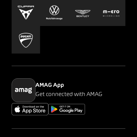
Europcar
Presse
Carsharing
Mobility-as-a-Service
AMAG Classic
Parking
AMAG App
Get connected with AMAG