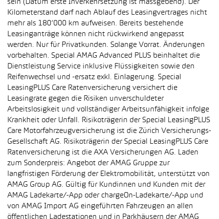
sein (Datum erste Inverkehrsetzung ist massgebend). Der
Kilometerstand darf nach Ablauf des Leasingvertrages nicht
mehr als 180’000 km aufweisen. Bereits bestehende
Leasinganträge können nicht rückwirkend angepasst
werden. Nur für Privatkunden. Solange Vorrat. Änderungen
vorbehalten. Special AMAG Advanced PLUS beinhaltet die
Dienstleistung Service inklusive Flüssigkeiten sowie den
Reifenwechsel und -ersatz exkl. Einlagerung. Special
LeasingPLUS Care Ratenversicherung versichert die
Leasingrate gegen die Risiken unverschuldeter
Arbeitslosigkeit und vollständiger Arbeitsunfähigkeit infolge
Krankheit oder Unfall. Risikoträgerin der Special LeasingPLUS
Care Motorfahrzeugversicherung ist die Zürich Versicherungs-
Gesellschaft AG. Risikoträgerin der Special LeasingPLUS Care
Ratenversicherung ist die AXA Versicherungen AG. Laden
zum Sonderpreis: Angebot der AMAG Gruppe zur
langfristigen Förderung der Elektromobilität, unterstützt von
AMAG Group AG. Gültig für Kundinnen und Kunden mit der
AMAG Ladekarte/-App oder chargeOn-Ladekarte/-App und
von AMAG Import AG eingeführten Fahrzeugen an allen
öffentlichen Ladestationen und in Parkhäusern der AMAG