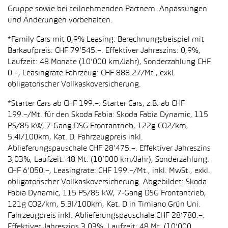
Gruppe sowie bei teilnehmenden Partnern. Anpassungen
und Änderungen vorbehalten.
*Family Cars mit 0,9% Leasing: Berechnungsbeispiel mit
Barkaufpreis: CHF 79’545.–. Effektiver Jahreszins: 0,9%,
Laufzeit: 48 Monate (10’000 km/Jahr), Sonderzahlung CHF
0.–, Leasingrate Fahrzeug: CHF 888.27/Mt., exkl.
obligatorischer Vollkaskoversicherung.
*Starter Cars ab CHF 199.–: Starter Cars, z.B. ab CHF
199.–/Mt. für den Skoda Fabia: Skoda Fabia Dynamic, 115
PS/85 kW, 7-Gang DSG Frontantrieb, 122g CO2/km,
5.4l/100km, Kat. D. Fahrzeugpreis inkl.
Ablieferungspauschale CHF 28’475.–. Effektiver Jahreszins
3,03%, Laufzeit: 48 Mt. (10’000 km/Jahr), Sonderzahlung:
CHF 6’050.–, Leasingrate: CHF 199.–/Mt., inkl. MwSt., exkl.
obligatorischer Vollkaskoversicherung. Abgebildet: Skoda
Fabia Dynamic, 115 PS/85 kW, 7-Gang DSG Frontantrieb,
121g CO2/km, 5.3l/100km, Kat. D in Timiano Grün Uni.
Fahrzeugpreis inkl. Ablieferungspauschale CHF 28’780.–.
Effektiver Jahreszins 3,03%, Laufzeit: 48 Mt. (10’000