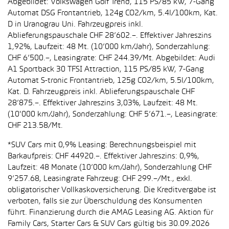
Abgebildet: Volkswagen Golf Trend, 115 PS/85 kW, 7-Gang
Automat DSG Frontantrieb, 124g CO2/km, 5.4l/100km, Kat.
D in Uranograu Uni. Fahrzeugpreis inkl.
Ablieferungspauschale CHF 28’602.–. Effektiver Jahreszins
1,92%, Laufzeit: 48 Mt. (10’000 km/Jahr), Sonderzahlung:
CHF 6’500.–, Leasingrate: CHF 244.39/Mt. Abgebildet: Audi
A1 Sportback 30 TFSI Attraction, 115 PS/85 kW, 7-Gang
Automat S-tronic Frontantrieb, 125g CO2/km, 5.5l/100km,
Kat. D. Fahrzeugpreis inkl. Ablieferungspauschale CHF
28’875.–. Effektiver Jahreszins 3,03%, Laufzeit: 48 Mt.
(10'000 km/Jahr), Sonderzahlung: CHF 5’671.–, Leasingrate:
CHF 213.58/Mt.
*SUV Cars mit 0,9% Leasing: Berechnungsbeispiel mit
Barkaufpreis: CHF 44920.–. Effektiver Jahreszins: 0,9%,
Laufzeit: 48 Monate (10’000 km/Jahr), Sonderzahlung CHF
9’257.68, Leasingrate Fahrzeug: CHF 299.–/Mt., exkl.
obligatorischer Vollkaskoversicherung. Die Kreditvergabe ist
verboten, falls sie zur Überschuldung des Konsumenten
führt. Finanzierung durch die AMAG Leasing AG. Aktion für
Family Cars, Starter Cars & SUV Cars gültig bis 30.09.2026