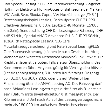
und Special LeasingPLUS Care Ratenversicherung. Angebot
gültig für Elektro- & Plug-in-Occasionsfahrzeuge der Marken
VW, Audi, Seat, Skoda, Cupra, VW Nutzfahrzeuge.[ZM3.1]
Berechnungsbeispiel Leasing: Barkaufpreis: CHF 31’990.–.
Effektiver Jahreszins: 0.60%, Laufzeit: 48 Monate (15’000
km/Jahr), Sonderzahlung CHF 0.-, Leasingrate Fahrzeug: CHF
448.91/Mt., Special AMAG Advanced PLUS: CHF 99.98/Mt.,
zuzüglich Rate Special LeasingPLUS Care
Motorfahrzeugversicherung und Rate Special LeasingPLUS
Care Ratenversicherung (können je nach Geschlecht, Alter,
Wohnort und weiteren Merkmalen variieren), inkl. MwSt. Die
Kreditvergabe ist verboten, falls sie zur Überschuldung des
Konsumenten führt. Angebot gültig für Vertragsabschlüsse
(Leasingantragseingang & Kunden-Kaufvertrags-Eingang)
von 01.07. bis 30.09.2026 oder bis auf Widerruf bei
Finanzierung über die AMAG Leasing AG. Das Fahrzeug darf
nach Ablauf des Leasingvertrages nicht älter als 8 Jahre alt
sein (Datum erste Inverkehrsetzung ist massgebend). Der
Kilometerstand darf nach Ablauf des Leasingvertrages nicht
mehr als 180’000 km aufweisen. Bereits bestehende