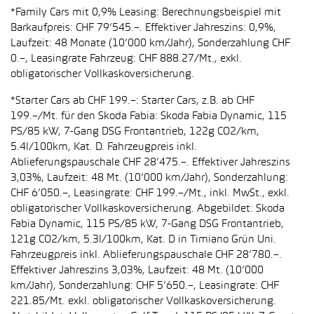
*Family Cars mit 0,9% Leasing: Berechnungsbeispiel mit
Barkaufpreis: CHF 79’545.–. Effektiver Jahreszins: 0,9%,
Laufzeit: 48 Monate (10’000 km/Jahr), Sonderzahlung CHF
0.–, Leasingrate Fahrzeug: CHF 888.27/Mt., exkl.
obligatorischer Vollkaskoversicherung.
*Starter Cars ab CHF 199.–: Starter Cars, z.B. ab CHF
199.–/Mt. für den Skoda Fabia: Skoda Fabia Dynamic, 115
PS/85 kW, 7-Gang DSG Frontantrieb, 122g CO2/km,
5.4l/100km, Kat. D. Fahrzeugpreis inkl.
Ablieferungspauschale CHF 28’475.–. Effektiver Jahreszins
3,03%, Laufzeit: 48 Mt. (10’000 km/Jahr), Sonderzahlung:
CHF 6’050.–, Leasingrate: CHF 199.–/Mt., inkl. MwSt., exkl.
obligatorischer Vollkaskoversicherung. Abgebildet: Skoda
Fabia Dynamic, 115 PS/85 kW, 7-Gang DSG Frontantrieb,
121g CO2/km, 5.3l/100km, Kat. D in Timiano Grün Uni.
Fahrzeugpreis inkl. Ablieferungspauschale CHF 28’780.–.
Effektiver Jahreszins 3,03%, Laufzeit: 48 Mt. (10’000
km/Jahr), Sonderzahlung: CHF 5’650.–, Leasingrate: CHF
221.85/Mt. exkl. obligatorischer Vollkaskoversicherung.