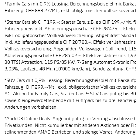
*Family Cars mit 0,9% Leasing: Berechnungsbeispiel mit Barkauf
Fahrzeug: CHF 888.27/Mt., exkl. obligatorischer Vollkaskoversi
*Starter Cars ab CHF 199.–: Starter Cars, z.B. ab CHF 199.–/M
Fahrzeugpreis inkl. Ablieferungspauschale CHF 28’475.–. Effekt
exkl. obligatorischer Vollkaskoversicherung. Abgebildet: Sko
inkl. Ablieferungspauschale CHF 28’780.–. Effektiver Jahreszin
Vollkaskoversicherung. Abgebildet: Volkswagen Golf Trend, 11
Ablieferungspauschale CHF 28’602.–. Effektiver Jahreszins 1,9
30 TFSI Attraction, 115 PS/85 kW, 7-Gang Automat S-tronic Fro
3,03%, Laufzeit: 48 Mt. (10'000 km/Jahr), Sonderzahlung: CHF 
*SUV Cars mit 0,9% Leasing: Berechnungsbeispiel mit Barkaufpr
Fahrzeug: CHF 299.–/Mt., exkl. obligatorischer Vollkaskoversic
AG. Aktion für Family Cars, Starter Cars & SUV Cars gültig bis
sowie Kleingewerbetreibende mit Fuhrpark bis zu drei Fahrze
Änderungen vorbehalten.
*Audi Q3 Online Deals: Angebot gültig für Vertragsabschlüsse b
Privatkunden. Nicht kumulierbar mit anderen Aktionen oder Flo
teilnehmenden AMAG Betrieben und solange Vorrat. Änderung