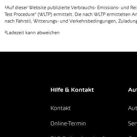
¹Auf dieser Website publizierte Verbrauchs- Emissions- und 
Test Procedure“ (WLTP) ermittelt. Die nach WLTP ermittelten 
nach Fahrstil, Witterungs- und Verkehrsbedingungen, Zuladung,
²Ladezeit kann abweichen
Hilfe & Kontakt
Aut
Kontakt
Aut
Online-Termin
Ser