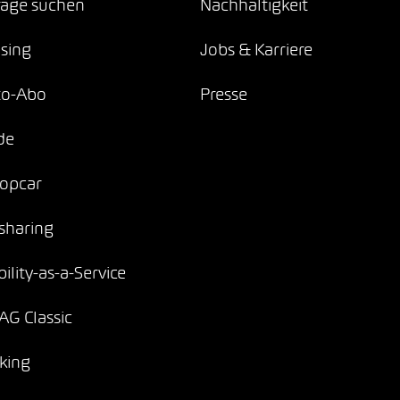
age suchen
Nachhaltigkeit
sing
Jobs & Karriere
to-Abo
Presse
de
opcar
sharing
ility-as-a-Service
G Classic
king