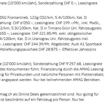
onate (10’000 km/Jahr), Sonderzahlung CHF 0.–, Leasingrate
g DSG Frontantrieb, 122g CO2/km, 5.4l/100km, Kat. D.
ahlung: CHF 6’050.–, Leasingrate: CHF 199.–/Mt., inkl. MwSt.,
O2/km, 5.3l/100km, Kat. D in Timiano Grün Uni. Fahrzeugpreis
650.–, Leasingrate: CHF 221.85/Mt. exkl. obligatorischer
/100km, Kat. D in Uranograu Uni. Fahrzeugpreis inkl.
.–, Leasingrate: CHF 244.39/Mt. Abgebildet: Audi A1 Sportback
Ablieferungspauschale CHF 28’875.–. Effektiver Jahreszins
ate (10’000 km/Jahr), Sonderzahlung CHF 9’257.68, Leasingrate
ung des Konsumenten führt. Finanzierung durch die AMAG Leasing
tig für Privatkunden und natürliche Personen mit Flottenrabatt,
nd angepasst werden. Nur bei teilnehmenden AMAG Betrieben.
mag.ch als Online Deals gekennzeichnet sind. Nur gültig für
st beschränkt auf ein Fahrzeug pro Person. Nur bei