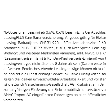
*E-Occasionen Leasing ab 0.6%: 0.6% Leasingzins bei Abschlu
LeasingPLUS Care Ratenversicherung. Angebot gültig für Elekt
Leasing: Barkaufpreis: CHF 31’990.–. Effektiver Jahreszins: 0
Advanced PLUS: CHF 99.98/Mt., zuzüglich Rate Special Leasing
Wohnort und weiteren Merkmalen variieren), inkl. MwSt. Die Kr
(Leasingantragseingang & Kunden-Kaufvertrags-Eingang) von 01
Leasingvertrages nicht älter als 8 Jahre alt sein (Datum erst
aufweisen. Bereits bestehende Leasinganträge können nicht r
beinhaltet die Dienstleistung Service inklusive Flüssigkeiten 
gegen die Risiken unverschuldeter Arbeitslosigkeit und vollstä
ist die Zürich Versicherungs-Gesellschaft AG. Risikoträgerin 
zur langfristigen Förderung der Elektromobilität, unterstüt
AMAG Import AG eingeführten Fahrzeugen an allen öffentlich
vorbehalten.