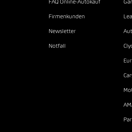
FAQ Online-Autokauf
Gar
Firmenkunden
Lea
Newsletter
Au
Notfall
Cly
Eur
Car
Mob
AMA
Par