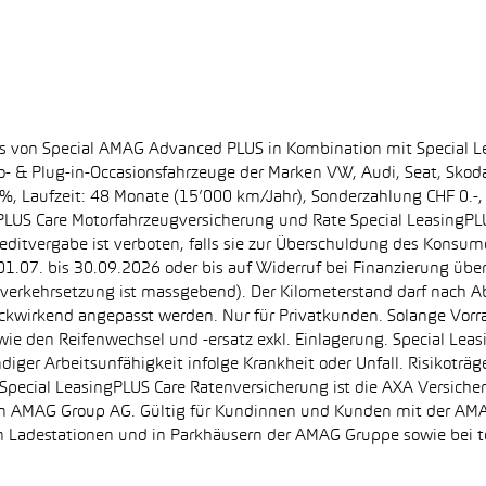
ss von Special AMAG Advanced PLUS in Kombination mit Special L
ro- & Plug-in-Occasionsfahrzeuge der Marken VW, Audi, Seat, Sko
.60%, Laufzeit: 48 Monate (15’000 km/Jahr), Sonderzahlung CHF 0.
PLUS Care Motorfahrzeugversicherung und Rate Special LeasingPLU
editvergabe ist verboten, falls sie zur Überschuldung des Konsum
.07. bis 30.09.2026 oder bis auf Widerruf bei Finanzierung übe
e Inverkehrsetzung ist massgebend). Der Kilometerstand darf nach 
ückwirkend angepasst werden. Nur für Privatkunden. Solange Vor
sowie den Reifenwechsel und -ersatz exkl. Einlagerung. Special Lea
ndiger Arbeitsunfähigkeit infolge Krankheit oder Unfall. Risikotr
der Special LeasingPLUS Care Ratenversicherung ist die AXA Vers
zt von AMAG Group AG. Gültig für Kundinnen und Kunden mit der 
en Ladestationen und in Parkhäusern der AMAG Gruppe sowie be