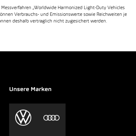
n Messverfahren „Worldwide Harmonized Light-Duty Vehicles
 können Verbrauchs- und Emissionswerte sowie Reichweiten je
önnen deshalb vertraglich nicht zugesichert werden.
Unsere Marken