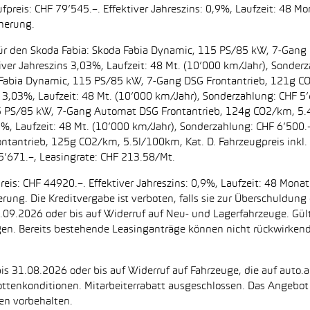
preis: CHF 79’545.–. Effektiver Jahreszins: 0,9%, Laufzeit: 48 M
cherung.
t. für den Skoda Fabia: Skoda Fabia Dynamic, 115 PS/85 kW, 7-Gan
iver Jahreszins 3,03%, Laufzeit: 48 Mt. (10’000 km/Jahr), Sonderz
da Fabia Dynamic, 115 PS/85 kW, 7-Gang DSG Frontantrieb, 121g C
s 3,03%, Laufzeit: 48 Mt. (10’000 km/Jahr), Sonderzahlung: CHF 5’
5 PS/85 kW, 7-Gang Automat DSG Frontantrieb, 124g CO2/km, 5.4l
2%, Laufzeit: 48 Mt. (10’000 km/Jahr), Sonderzahlung: CHF 6’500
ntantrieb, 125g CO2/km, 5.5l/100km, Kat. D. Fahrzeugpreis inkl. 
5’671.–, Leasingrate: CHF 213.58/Mt.
eis: CHF 44920.–. Effektiver Jahreszins: 0,9%, Laufzeit: 48 Mon
herung. Die Kreditvergabe ist verboten, falls sie zur Überschuld
 30.09.2026 oder bis auf Widerruf auf Neu- und Lagerfahrzeuge. Gül
ugen. Bereits bestehende Leasinganträge können nicht rückwirke
is 31.08.2026 oder bis auf Widerruf auf Fahrzeuge, die auf auto.a
ttenkonditionen. Mitarbeiterrabatt ausgeschlossen. Das Angebot i
en vorbehalten.