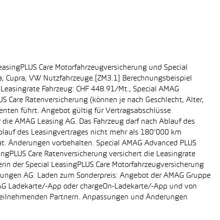
easingPLUS Care Motorfahrzeugversicherung und Special
da, Cupra, VW Nutzfahrzeuge.[ZM3.1] Berechnungsbeispiel
-, Leasingrate Fahrzeug: CHF 448.91/Mt., Special AMAG
S Care Ratenversicherung (können je nach Geschlecht, Alter,
enten führt. Angebot gültig für Vertragsabschlüsse
r die AMAG Leasing AG. Das Fahrzeug darf nach Ablauf des
Ablauf des Leasingvertrages nicht mehr als 180’000 km
rat. Änderungen vorbehalten. Special AMAG Advanced PLUS
singPLUS Care Ratenversicherung versichert die Leasingrate
ägerin der Special LeasingPLUS Care Motorfahrzeugversicherung
icherungen AG. Laden zum Sonderpreis: Angebot der AMAG Gruppe
AMAG Ladekarte/-App oder chargeOn-Ladekarte/-App und von
i teilnehmenden Partnern. Anpassungen und Änderungen