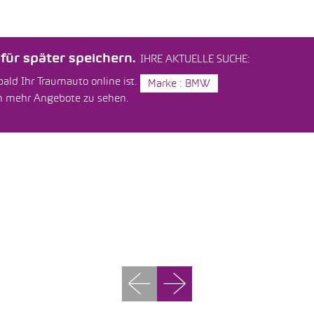
ür später speichern.
IHRE AKTUELLE SUCHE:
ald Ihr Traumauto online ist.
Marke : BMW
um mehr Angebote zu sehen.