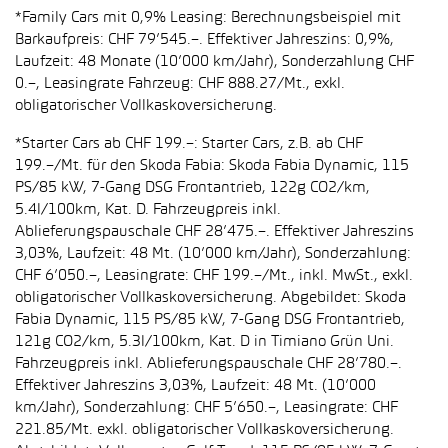
*Family Cars mit 0,9% Leasing: Berechnungsbeispiel mit
Barkaufpreis: CHF 79’545.–. Effektiver Jahreszins: 0,9%,
Laufzeit: 48 Monate (10’000 km/Jahr), Sonderzahlung CHF
0.–, Leasingrate Fahrzeug: CHF 888.27/Mt., exkl.
obligatorischer Vollkaskoversicherung.
*Starter Cars ab CHF 199.–: Starter Cars, z.B. ab CHF
199.–/Mt. für den Skoda Fabia: Skoda Fabia Dynamic, 115
PS/85 kW, 7-Gang DSG Frontantrieb, 122g CO2/km,
5.4l/100km, Kat. D. Fahrzeugpreis inkl.
Ablieferungspauschale CHF 28’475.–. Effektiver Jahreszins
3,03%, Laufzeit: 48 Mt. (10’000 km/Jahr), Sonderzahlung:
CHF 6’050.–, Leasingrate: CHF 199.–/Mt., inkl. MwSt., exkl.
obligatorischer Vollkaskoversicherung. Abgebildet: Skoda
Fabia Dynamic, 115 PS/85 kW, 7-Gang DSG Frontantrieb,
121g CO2/km, 5.3l/100km, Kat. D in Timiano Grün Uni.
Fahrzeugpreis inkl. Ablieferungspauschale CHF 28’780.–.
Effektiver Jahreszins 3,03%, Laufzeit: 48 Mt. (10’000
km/Jahr), Sonderzahlung: CHF 5’650.–, Leasingrate: CHF
221.85/Mt. exkl. obligatorischer Vollkaskoversicherung.