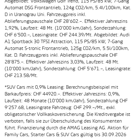
Abgebildet: Volkswagen Golf Trend, 115 PS/85 kW, 7-Gang
Automat DSG Frontantrieb, 124g CO2/km, 5.4l/100km, Kat.
D in Uranograu Uni. Fahrzeugpreis inkl.
Ablieferungspauschale CHF 28’602.–. Effektiver Jahreszins
1,92%, Laufzeit: 48 Mt. (10’000 km/Jahr), Sonderzahlung:
CHF 6’500.–, Leasingrate: CHF 244.39/Mt. Abgebildet: Audi
A1 Sportback 30 TFSI Attraction, 115 PS/85 kW, 7-Gang
Automat S-tronic Frontantrieb, 125g CO2/km, 5.5l/100km,
Kat. D. Fahrzeugpreis inkl. Ablieferungspauschale CHF
28’875.–. Effektiver Jahreszins 3,03%, Laufzeit: 48 Mt.
(10'000 km/Jahr), Sonderzahlung: CHF 5’671.–, Leasingrate:
CHF 213.58/Mt.
*SUV Cars mit 0,9% Leasing: Berechnungsbeispiel mit
Barkaufpreis: CHF 44920.–. Effektiver Jahreszins: 0,9%,
Laufzeit: 48 Monate (10’000 km/Jahr), Sonderzahlung CHF
9’257.68, Leasingrate Fahrzeug: CHF 299.–/Mt., exkl.
obligatorischer Vollkaskoversicherung. Die Kreditvergabe ist
verboten, falls sie zur Überschuldung des Konsumenten
führt. Finanzierung durch die AMAG Leasing AG. Aktion für
Family Cars, Starter Cars & SUV Cars gültig bis 30.09.2026