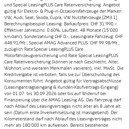
und Special LeasingPLUS Care Ratenversicherung. Angebot
gültig für Elektro- & Plug-in-Occasionsfahrzeuge der Marken
VW, Audi, Seat, Skoda, Cupra, VW Nutzfahrzeuge.[ZM3.1]
Berechnungsbeispiel Leasing: Barkaufpreis: CHF 31’990.–.
Effektiver Jahreszins: 0.60%, Laufzeit: 48 Monate (15’000
km/Jahr), Sonderzahlung CHF 0.-, Leasingrate Fahrzeug: CHF
448.91/Mt., Special AMAG Advanced PLUS: CHF 99.98/Mt.,
zuzüglich Rate Special LeasingPLUS Care
Motorfahrzeugversicherung und Rate Special LeasingPLUS
Care Ratenversicherung (können je nach Geschlecht, Alter,
Wohnort und weiteren Merkmalen variieren), inkl. MwSt. Die
Kreditvergabe ist verboten, falls sie zur Überschuldung des
Konsumenten führt. Angebot gültig für Vertragsabschlüsse
(Leasingantragseingang & Kunden-Kaufvertrags-Eingang)
von 01.07. bis 30.09.2026 oder bis auf Widerruf bei
Finanzierung über die AMAG Leasing AG. Das Fahrzeug darf
nach Ablauf des Leasingvertrages nicht älter als 8 Jahre alt
sein (Datum erste Inverkehrsetzung ist massgebend). Der
Kilometerstand darf nach Ablauf des Leasingvertrages nicht
mehr als 180’000 km aufweisen. Bereits bestehende