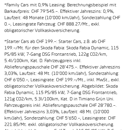
*Family Cars mit 0,9% Leasing: Berechnungsbeispiel mit
Barkaufpreis: CHF 79’545.–. Effektiver Jahreszins: 0,9%,
Laufzeit: 48 Monate (10’000 km/Jahr), Sonderzahlung CHF
0.–, Leasingrate Fahrzeug: CHF 888.27/Mt., exkl.
obligatorischer Vollkaskoversicherung.
*Starter Cars ab CHF 199.–: Starter Cars, z.B. ab CHF
199.–/Mt. für den Skoda Fabia: Skoda Fabia Dynamic, 115
PS/85 kW, 7-Gang DSG Frontantrieb, 122g CO2/km,
5.4l/100km, Kat. D. Fahrzeugpreis inkl.
Ablieferungspauschale CHF 28’475.–. Effektiver Jahreszins
3,03%, Laufzeit: 48 Mt. (10’000 km/Jahr), Sonderzahlung:
CHF 6’050.–, Leasingrate: CHF 199.–/Mt., inkl. MwSt., exkl.
obligatorischer Vollkaskoversicherung. Abgebildet: Skoda
Fabia Dynamic, 115 PS/85 kW, 7-Gang DSG Frontantrieb,
121g CO2/km, 5.3l/100km, Kat. D in Timiano Grün Uni.
Fahrzeugpreis inkl. Ablieferungspauschale CHF 28’780.–.
Effektiver Jahreszins 3,03%, Laufzeit: 48 Mt. (10’000
km/Jahr), Sonderzahlung: CHF 5’650.–, Leasingrate: CHF
221.85/Mt. exkl. obligatorischer Vollkaskoversicherung.