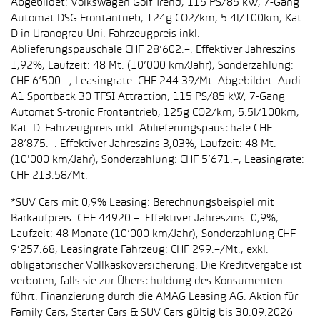
Abgebildet: Volkswagen Golf Trend, 115 PS/85 kW, 7-Gang
Automat DSG Frontantrieb, 124g CO2/km, 5.4l/100km, Kat.
D in Uranograu Uni. Fahrzeugpreis inkl.
Ablieferungspauschale CHF 28’602.–. Effektiver Jahreszins
1,92%, Laufzeit: 48 Mt. (10’000 km/Jahr), Sonderzahlung:
CHF 6’500.–, Leasingrate: CHF 244.39/Mt. Abgebildet: Audi
A1 Sportback 30 TFSI Attraction, 115 PS/85 kW, 7-Gang
Automat S-tronic Frontantrieb, 125g CO2/km, 5.5l/100km,
Kat. D. Fahrzeugpreis inkl. Ablieferungspauschale CHF
28’875.–. Effektiver Jahreszins 3,03%, Laufzeit: 48 Mt.
(10'000 km/Jahr), Sonderzahlung: CHF 5’671.–, Leasingrate:
CHF 213.58/Mt.
*SUV Cars mit 0,9% Leasing: Berechnungsbeispiel mit
Barkaufpreis: CHF 44920.–. Effektiver Jahreszins: 0,9%,
Laufzeit: 48 Monate (10’000 km/Jahr), Sonderzahlung CHF
9’257.68, Leasingrate Fahrzeug: CHF 299.–/Mt., exkl.
obligatorischer Vollkaskoversicherung. Die Kreditvergabe ist
verboten, falls sie zur Überschuldung des Konsumenten
führt. Finanzierung durch die AMAG Leasing AG. Aktion für
Family Cars, Starter Cars & SUV Cars gültig bis 30.09.2026