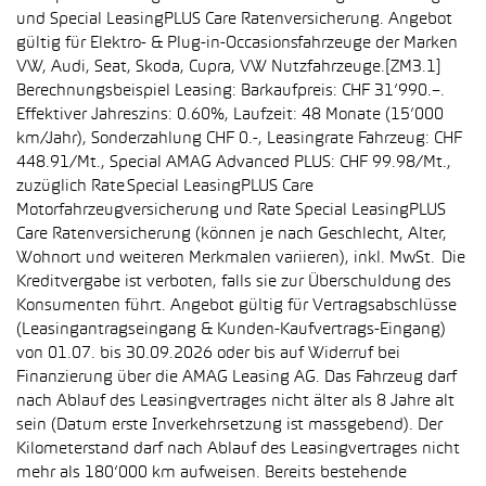
und Special LeasingPLUS Care Ratenversicherung. Angebot
gültig für Elektro- & Plug-in-Occasionsfahrzeuge der Marken
VW, Audi, Seat, Skoda, Cupra, VW Nutzfahrzeuge.[ZM3.1]
Berechnungsbeispiel Leasing: Barkaufpreis: CHF 31’990.–.
Effektiver Jahreszins: 0.60%, Laufzeit: 48 Monate (15’000
km/Jahr), Sonderzahlung CHF 0.-, Leasingrate Fahrzeug: CHF
448.91/Mt., Special AMAG Advanced PLUS: CHF 99.98/Mt.,
zuzüglich Rate Special LeasingPLUS Care
Motorfahrzeugversicherung und Rate Special LeasingPLUS
Care Ratenversicherung (können je nach Geschlecht, Alter,
Wohnort und weiteren Merkmalen variieren), inkl. MwSt. Die
Kreditvergabe ist verboten, falls sie zur Überschuldung des
Konsumenten führt. Angebot gültig für Vertragsabschlüsse
(Leasingantragseingang & Kunden-Kaufvertrags-Eingang)
von 01.07. bis 30.09.2026 oder bis auf Widerruf bei
Finanzierung über die AMAG Leasing AG. Das Fahrzeug darf
nach Ablauf des Leasingvertrages nicht älter als 8 Jahre alt
sein (Datum erste Inverkehrsetzung ist massgebend). Der
Kilometerstand darf nach Ablauf des Leasingvertrages nicht
mehr als 180’000 km aufweisen. Bereits bestehende