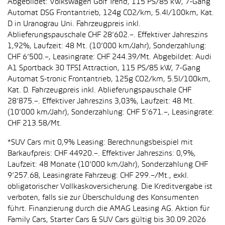
Abgebildet: Volkswagen Golf Trend, 115 PS/85 kW, 7-Gang
Automat DSG Frontantrieb, 124g CO2/km, 5.4l/100km, Kat.
D in Uranograu Uni. Fahrzeugpreis inkl.
Ablieferungspauschale CHF 28’602.–. Effektiver Jahreszins
1,92%, Laufzeit: 48 Mt. (10’000 km/Jahr), Sonderzahlung:
CHF 6’500.–, Leasingrate: CHF 244.39/Mt. Abgebildet: Audi
A1 Sportback 30 TFSI Attraction, 115 PS/85 kW, 7-Gang
Automat S-tronic Frontantrieb, 125g CO2/km, 5.5l/100km,
Kat. D. Fahrzeugpreis inkl. Ablieferungspauschale CHF
28’875.–. Effektiver Jahreszins 3,03%, Laufzeit: 48 Mt.
(10'000 km/Jahr), Sonderzahlung: CHF 5’671.–, Leasingrate:
CHF 213.58/Mt.
*SUV Cars mit 0,9% Leasing: Berechnungsbeispiel mit
Barkaufpreis: CHF 44920.–. Effektiver Jahreszins: 0,9%,
Laufzeit: 48 Monate (10’000 km/Jahr), Sonderzahlung CHF
9’257.68, Leasingrate Fahrzeug: CHF 299.–/Mt., exkl.
obligatorischer Vollkaskoversicherung. Die Kreditvergabe ist
verboten, falls sie zur Überschuldung des Konsumenten
führt. Finanzierung durch die AMAG Leasing AG. Aktion für
Family Cars, Starter Cars & SUV Cars gültig bis 30.09.2026