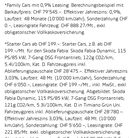
*Family Cars mit 0,9% Leasing: Berechnungsbeispiel mit
Barkaufpreis: CHF 79’545.–. Effektiver Jahreszins: 0,9%,
Laufzeit: 48 Monate (10’000 km/Jahr), Sonderzahlung CHF
0.–, Leasingrate Fahrzeug: CHF 888.27/Mt., exkl.
obligatorischer Vollkaskoversicherung.
*Starter Cars ab CHF 199.–: Starter Cars, z.B. ab CHF
199.–/Mt. für den Skoda Fabia: Skoda Fabia Dynamic, 115
PS/85 kW, 7-Gang DSG Frontantrieb, 122g CO2/km,
5.4l/100km, Kat. D. Fahrzeugpreis inkl.
Ablieferungspauschale CHF 28’475.–. Effektiver Jahreszins
3,03%, Laufzeit: 48 Mt. (10’000 km/Jahr), Sonderzahlung:
CHF 6’050.–, Leasingrate: CHF 199.–/Mt., inkl. MwSt., exkl.
obligatorischer Vollkaskoversicherung. Abgebildet: Skoda
Fabia Dynamic, 115 PS/85 kW, 7-Gang DSG Frontantrieb,
121g CO2/km, 5.3l/100km, Kat. D in Timiano Grün Uni.
Fahrzeugpreis inkl. Ablieferungspauschale CHF 28’780.–.
Effektiver Jahreszins 3,03%, Laufzeit: 48 Mt. (10’000
km/Jahr), Sonderzahlung: CHF 5’650.–, Leasingrate: CHF
221.85/Mt. exkl. obligatorischer Vollkaskoversicherung.