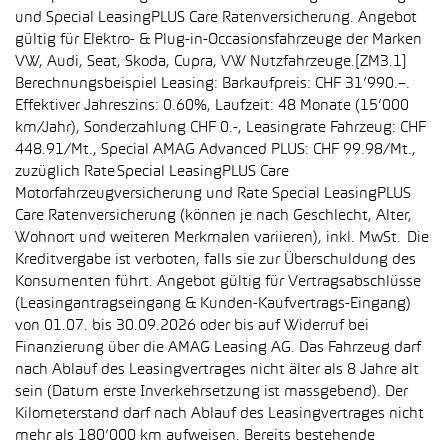
und Special LeasingPLUS Care Ratenversicherung. Angebot
gültig für Elektro- & Plug-in-Occasionsfahrzeuge der Marken
VW, Audi, Seat, Skoda, Cupra, VW Nutzfahrzeuge.[ZM3.1]
Berechnungsbeispiel Leasing: Barkaufpreis: CHF 31’990.–.
Effektiver Jahreszins: 0.60%, Laufzeit: 48 Monate (15’000
km/Jahr), Sonderzahlung CHF 0.-, Leasingrate Fahrzeug: CHF
448.91/Mt., Special AMAG Advanced PLUS: CHF 99.98/Mt.,
zuzüglich Rate Special LeasingPLUS Care
Motorfahrzeugversicherung und Rate Special LeasingPLUS
Care Ratenversicherung (können je nach Geschlecht, Alter,
Wohnort und weiteren Merkmalen variieren), inkl. MwSt. Die
Kreditvergabe ist verboten, falls sie zur Überschuldung des
Konsumenten führt. Angebot gültig für Vertragsabschlüsse
(Leasingantragseingang & Kunden-Kaufvertrags-Eingang)
von 01.07. bis 30.09.2026 oder bis auf Widerruf bei
Finanzierung über die AMAG Leasing AG. Das Fahrzeug darf
nach Ablauf des Leasingvertrages nicht älter als 8 Jahre alt
sein (Datum erste Inverkehrsetzung ist massgebend). Der
Kilometerstand darf nach Ablauf des Leasingvertrages nicht
mehr als 180’000 km aufweisen. Bereits bestehende