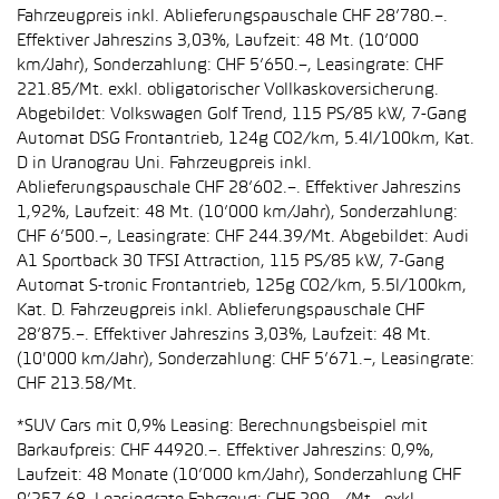
Fahrzeugpreis inkl. Ablieferungspauschale CHF 28’780.–.
Effektiver Jahreszins 3,03%, Laufzeit: 48 Mt. (10’000
km/Jahr), Sonderzahlung: CHF 5’650.–, Leasingrate: CHF
221.85/Mt. exkl. obligatorischer Vollkaskoversicherung.
Abgebildet: Volkswagen Golf Trend, 115 PS/85 kW, 7-Gang
Automat DSG Frontantrieb, 124g CO2/km, 5.4l/100km, Kat.
D in Uranograu Uni. Fahrzeugpreis inkl.
Ablieferungspauschale CHF 28’602.–. Effektiver Jahreszins
1,92%, Laufzeit: 48 Mt. (10’000 km/Jahr), Sonderzahlung:
CHF 6’500.–, Leasingrate: CHF 244.39/Mt. Abgebildet: Audi
A1 Sportback 30 TFSI Attraction, 115 PS/85 kW, 7-Gang
Automat S-tronic Frontantrieb, 125g CO2/km, 5.5l/100km,
Kat. D. Fahrzeugpreis inkl. Ablieferungspauschale CHF
28’875.–. Effektiver Jahreszins 3,03%, Laufzeit: 48 Mt.
(10'000 km/Jahr), Sonderzahlung: CHF 5’671.–, Leasingrate:
CHF 213.58/Mt.
*SUV Cars mit 0,9% Leasing: Berechnungsbeispiel mit
Barkaufpreis: CHF 44920.–. Effektiver Jahreszins: 0,9%,
Laufzeit: 48 Monate (10’000 km/Jahr), Sonderzahlung CHF