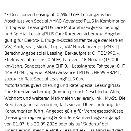
*E-Occasionen Leasing ab 0.6%: 0.6% Leasingzins bei
Abschluss von Special AMAG Advanced PLUS in Kombination
mit Special LeasingPLUS Care Motorfahrzeugversicherung
und Special LeasingPLUS Care Ratenversicherung. Angebot
gültig für Elektro- & Plug-in-Occasionsfahrzeuge der Marken
VW, Audi, Seat, Skoda, Cupra, VW Nutzfahrzeuge.[ZM3.1]
Berechnungsbeispiel Leasing: Barkaufpreis: CHF 31’990.–.
Effektiver Jahreszins: 0.60%, Laufzeit: 48 Monate (15’000
km/Jahr), Sonderzahlung CHF 0.-, Leasingrate Fahrzeug: CHF
448.91/Mt., Special AMAG Advanced PLUS: CHF 99.98/Mt.,
zuzüglich Rate Special LeasingPLUS Care
Motorfahrzeugversicherung und Rate Special LeasingPLUS
Care Ratenversicherung (können je nach Geschlecht, Alter,
Wohnort und weiteren Merkmalen variieren), inkl. MwSt. Die
Kreditvergabe ist verboten, falls sie zur Überschuldung des
Konsumenten führt. Angebot gültig für Vertragsabschlüsse
(Leasingantragseingang & Kunden-Kaufvertrags-Eingang)
von 01.07. bis 30.09.2026 oder bis auf Widerruf bei
Finanzierung über die AMAG Leasing AG. Das Fahrzeug darf