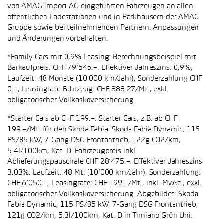
von AMAG Import AG eingeführten Fahrzeugen an allen
öffentlichen Ladestationen und in Parkhäusern der AMAG
Gruppe sowie bei teilnehmenden Partnern. Anpassungen
und Änderungen vorbehalten.
*Family Cars mit 0,9% Leasing: Berechnungsbeispiel mit
Barkaufpreis: CHF 79’545.–. Effektiver Jahreszins: 0,9%,
Laufzeit: 48 Monate (10’000 km/Jahr), Sonderzahlung CHF
0.–, Leasingrate Fahrzeug: CHF 888.27/Mt., exkl.
obligatorischer Vollkaskoversicherung.
*Starter Cars ab CHF 199.–: Starter Cars, z.B. ab CHF
199.–/Mt. für den Skoda Fabia: Skoda Fabia Dynamic, 115
PS/85 kW, 7-Gang DSG Frontantrieb, 122g CO2/km,
5.4l/100km, Kat. D. Fahrzeugpreis inkl.
Ablieferungspauschale CHF 28’475.–. Effektiver Jahreszins
3,03%, Laufzeit: 48 Mt. (10’000 km/Jahr), Sonderzahlung:
CHF 6’050.–, Leasingrate: CHF 199.–/Mt., inkl. MwSt., exkl.
obligatorischer Vollkaskoversicherung. Abgebildet: Skoda
Fabia Dynamic, 115 PS/85 kW, 7-Gang DSG Frontantrieb,
121g CO2/km, 5.3l/100km, Kat. D in Timiano Grün Uni.