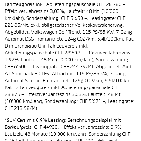
Fahrzeugpreis inkl. Ablieferungspauschale CHF 28’780.–.
Effektiver Jahreszins 3,03%, Laufzeit: 48 Mt. (10’000
km/Jahr), Sonderzahlung: CHF 5’650.–, Leasingrate: CHF
221.85/Mt. exkl. obligatorischer Vollkaskoversicherung.
Abgebildet: Volkswagen Golf Trend, 115 PS/85 kW, 7-Gang
Automat DSG Frontantrieb, 124g CO2/km, 5.4l/100km, Kat.
D in Uranograu Uni. Fahrzeugpreis inkl.
Ablieferungspauschale CHF 28’602.–. Effektiver Jahreszins
1,92%, Laufzeit: 48 Mt. (10’000 km/Jahr), Sonderzahlung:
CHF 6’500.–, Leasingrate: CHF 244.39/Mt. Abgebildet: Audi
A1 Sportback 30 TFSI Attraction, 115 PS/85 kW, 7-Gang
Automat S-tronic Frontantrieb, 125g CO2/km, 5.5l/100km,
Kat. D. Fahrzeugpreis inkl. Ablieferungspauschale CHF
28’875.–. Effektiver Jahreszins 3,03%, Laufzeit: 48 Mt.
(10'000 km/Jahr), Sonderzahlung: CHF 5’671.–, Leasingrate:
CHF 213.58/Mt.
*SUV Cars mit 0,9% Leasing: Berechnungsbeispiel mit
Barkaufpreis: CHF 44920.–. Effektiver Jahreszins: 0,9%,
Laufzeit: 48 Monate (10’000 km/Jahr), Sonderzahlung CHF