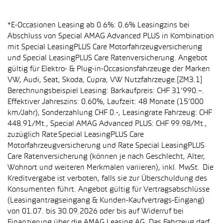
*E-Occasionen Leasing ab 0.6%: 0.6% Leasingzins bei
Abschluss von Special AMAG Advanced PLUS in Kombination
mit Special LeasingPLUS Care Motorfahrzeugversicherung
und Special LeasingPLUS Care Ratenversicherung. Angebot
gültig für Elektro- & Plug-in-Occasionsfahrzeuge der Marken
VW, Audi, Seat, Skoda, Cupra, VW Nutzfahrzeuge.[ZM3.1]
Berechnungsbeispiel Leasing: Barkaufpreis: CHF 31’990.–.
Effektiver Jahreszins: 0.60%, Laufzeit: 48 Monate (15’000
km/Jahr), Sonderzahlung CHF 0.-, Leasingrate Fahrzeug: CHF
448.91/Mt., Special AMAG Advanced PLUS: CHF 99.98/Mt.,
zuzüglich Rate Special LeasingPLUS Care
Motorfahrzeugversicherung und Rate Special LeasingPLUS
Care Ratenversicherung (können je nach Geschlecht, Alter,
Wohnort und weiteren Merkmalen variieren), inkl. MwSt. Die
Kreditvergabe ist verboten, falls sie zur Überschuldung des
Konsumenten führt. Angebot gültig für Vertragsabschlüsse
(Leasingantragseingang & Kunden-Kaufvertrags-Eingang)
von 01.07. bis 30.09.2026 oder bis auf Widerruf bei
Finanzierung über die AMAG Leasing AG. Das Fahrzeug darf