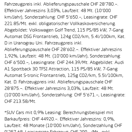
Fahrzeugpreis inkl. Ablieferungspauschale CHF 28’780.–.
Effektiver Jahreszins 3,03%, Laufzeit: 48 Mt. (10’000
km/Jahr), Sonderzahlung: CHF 5’650.–, Leasingrate: CHF
221.85/Mt. exkl. obligatorischer Vollkaskoversicherung.
Abgebildet: Volkswagen Golf Trend, 115 PS/85 kW, 7-Gang
Automat DSG Frontantrieb, 124g CO2/km, 5.4l/100km, Kat.
D in Uranograu Uni. Fahrzeugpreis inkl.
Ablieferungspauschale CHF 28’602.–. Effektiver Jahreszins
1,92%, Laufzeit: 48 Mt. (10’000 km/Jahr), Sonderzahlung:
CHF 6’500.–, Leasingrate: CHF 244.39/Mt. Abgebildet: Audi
A1 Sportback 30 TFSI Attraction, 115 PS/85 kW, 7-Gang
Automat S-tronic Frontantrieb, 125g CO2/km, 5.5l/100km,
Kat. D. Fahrzeugpreis inkl. Ablieferungspauschale CHF
28’875.–. Effektiver Jahreszins 3,03%, Laufzeit: 48 Mt.
(10'000 km/Jahr), Sonderzahlung: CHF 5’671.–, Leasingrate:
CHF 213.58/Mt.
*SUV Cars mit 0,9% Leasing: Berechnungsbeispiel mit
Barkaufpreis: CHF 44920.–. Effektiver Jahreszins: 0,9%,
Laufzeit: 48 Monate (10’000 km/Jahr), Sonderzahlung CHF