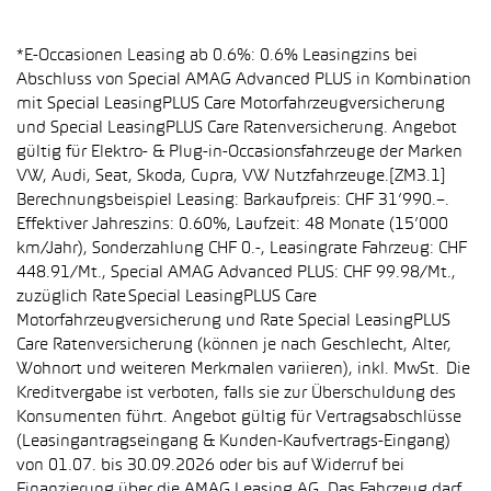
*E-Occasionen Leasing ab 0.6%: 0.6% Leasingzins bei
Abschluss von Special AMAG Advanced PLUS in Kombination
mit Special LeasingPLUS Care Motorfahrzeugversicherung
und Special LeasingPLUS Care Ratenversicherung. Angebot
gültig für Elektro- & Plug-in-Occasionsfahrzeuge der Marken
VW, Audi, Seat, Skoda, Cupra, VW Nutzfahrzeuge.[ZM3.1]
Berechnungsbeispiel Leasing: Barkaufpreis: CHF 31’990.–.
Effektiver Jahreszins: 0.60%, Laufzeit: 48 Monate (15’000
km/Jahr), Sonderzahlung CHF 0.-, Leasingrate Fahrzeug: CHF
448.91/Mt., Special AMAG Advanced PLUS: CHF 99.98/Mt.,
zuzüglich Rate Special LeasingPLUS Care
Motorfahrzeugversicherung und Rate Special LeasingPLUS
Care Ratenversicherung (können je nach Geschlecht, Alter,
Wohnort und weiteren Merkmalen variieren), inkl. MwSt. Die
Kreditvergabe ist verboten, falls sie zur Überschuldung des
Konsumenten führt. Angebot gültig für Vertragsabschlüsse
(Leasingantragseingang & Kunden-Kaufvertrags-Eingang)
von 01.07. bis 30.09.2026 oder bis auf Widerruf bei
Finanzierung über die AMAG Leasing AG. Das Fahrzeug darf