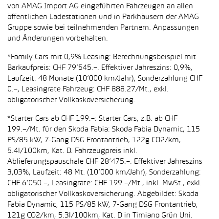
von AMAG Import AG eingeführten Fahrzeugen an allen
öffentlichen Ladestationen und in Parkhäusern der AMAG
Gruppe sowie bei teilnehmenden Partnern. Anpassungen
und Änderungen vorbehalten.
*Family Cars mit 0,9% Leasing: Berechnungsbeispiel mit
Barkaufpreis: CHF 79’545.–. Effektiver Jahreszins: 0,9%,
Laufzeit: 48 Monate (10’000 km/Jahr), Sonderzahlung CHF
0.–, Leasingrate Fahrzeug: CHF 888.27/Mt., exkl.
obligatorischer Vollkaskoversicherung.
*Starter Cars ab CHF 199.–: Starter Cars, z.B. ab CHF
199.–/Mt. für den Skoda Fabia: Skoda Fabia Dynamic, 115
PS/85 kW, 7-Gang DSG Frontantrieb, 122g CO2/km,
5.4l/100km, Kat. D. Fahrzeugpreis inkl.
Ablieferungspauschale CHF 28’475.–. Effektiver Jahreszins
3,03%, Laufzeit: 48 Mt. (10’000 km/Jahr), Sonderzahlung:
CHF 6’050.–, Leasingrate: CHF 199.–/Mt., inkl. MwSt., exkl.
obligatorischer Vollkaskoversicherung. Abgebildet: Skoda
Fabia Dynamic, 115 PS/85 kW, 7-Gang DSG Frontantrieb,
121g CO2/km, 5.3l/100km, Kat. D in Timiano Grün Uni.