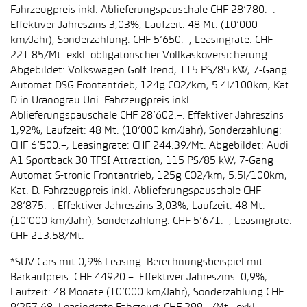
Fahrzeugpreis inkl. Ablieferungspauschale CHF 28’780.–.
Effektiver Jahreszins 3,03%, Laufzeit: 48 Mt. (10’000
km/Jahr), Sonderzahlung: CHF 5’650.–, Leasingrate: CHF
221.85/Mt. exkl. obligatorischer Vollkaskoversicherung.
Abgebildet: Volkswagen Golf Trend, 115 PS/85 kW, 7-Gang
Automat DSG Frontantrieb, 124g CO2/km, 5.4l/100km, Kat.
D in Uranograu Uni. Fahrzeugpreis inkl.
Ablieferungspauschale CHF 28’602.–. Effektiver Jahreszins
1,92%, Laufzeit: 48 Mt. (10’000 km/Jahr), Sonderzahlung:
CHF 6’500.–, Leasingrate: CHF 244.39/Mt. Abgebildet: Audi
A1 Sportback 30 TFSI Attraction, 115 PS/85 kW, 7-Gang
Automat S-tronic Frontantrieb, 125g CO2/km, 5.5l/100km,
Kat. D. Fahrzeugpreis inkl. Ablieferungspauschale CHF
28’875.–. Effektiver Jahreszins 3,03%, Laufzeit: 48 Mt.
(10'000 km/Jahr), Sonderzahlung: CHF 5’671.–, Leasingrate:
CHF 213.58/Mt.
*SUV Cars mit 0,9% Leasing: Berechnungsbeispiel mit
Barkaufpreis: CHF 44920.–. Effektiver Jahreszins: 0,9%,
Laufzeit: 48 Monate (10’000 km/Jahr), Sonderzahlung CHF