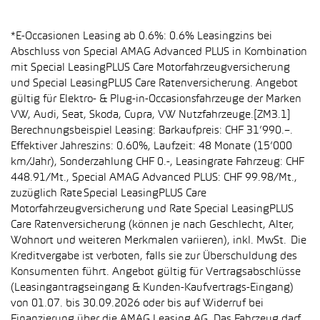
*E-Occasionen Leasing ab 0.6%: 0.6% Leasingzins bei
Abschluss von Special AMAG Advanced PLUS in Kombination
mit Special LeasingPLUS Care Motorfahrzeugversicherung
und Special LeasingPLUS Care Ratenversicherung. Angebot
gültig für Elektro- & Plug-in-Occasionsfahrzeuge der Marken
VW, Audi, Seat, Skoda, Cupra, VW Nutzfahrzeuge.[ZM3.1]
Berechnungsbeispiel Leasing: Barkaufpreis: CHF 31’990.–.
Effektiver Jahreszins: 0.60%, Laufzeit: 48 Monate (15’000
km/Jahr), Sonderzahlung CHF 0.-, Leasingrate Fahrzeug: CHF
448.91/Mt., Special AMAG Advanced PLUS: CHF 99.98/Mt.,
zuzüglich Rate Special LeasingPLUS Care
Motorfahrzeugversicherung und Rate Special LeasingPLUS
Care Ratenversicherung (können je nach Geschlecht, Alter,
Wohnort und weiteren Merkmalen variieren), inkl. MwSt. Die
Kreditvergabe ist verboten, falls sie zur Überschuldung des
Konsumenten führt. Angebot gültig für Vertragsabschlüsse
(Leasingantragseingang & Kunden-Kaufvertrags-Eingang)
von 01.07. bis 30.09.2026 oder bis auf Widerruf bei
Finanzierung über die AMAG Leasing AG. Das Fahrzeug darf