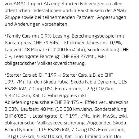
von AMAG Import AG eingeführten Fahrzeugen an allen
öffentlichen Ladestationen und in Parkhäusern der AMAG
Gruppe sowie bei teilnehmenden Partnern. Anpassungen
und Änderungen vorbehalten.
*Family Cars mit 0,9% Leasing: Berechnungsbeispiel mit
Barkaufpreis: CHF 79’545.–. Effektiver Jahreszins: 0,9%,
Laufzeit: 48 Monate (10’000 km/Jahr), Sonderzahlung CHF
0.–, Leasingrate Fahrzeug: CHF 888.27/Mt., exkl.
obligatorischer Vollkaskoversicherung.
*Starter Cars ab CHF 199.–: Starter Cars, z.B. ab CHF
199.–/Mt. für den Skoda Fabia: Skoda Fabia Dynamic, 115
PS/85 kW, 7-Gang DSG Frontantrieb, 122g CO2/km,
5.4l/100km, Kat. D. Fahrzeugpreis inkl.
Ablieferungspauschale CHF 28’475.–. Effektiver Jahreszins
3,03%, Laufzeit: 48 Mt. (10’000 km/Jahr), Sonderzahlung:
CHF 6’050.–, Leasingrate: CHF 199.–/Mt., inkl. MwSt., exkl.
obligatorischer Vollkaskoversicherung. Abgebildet: Skoda
Fabia Dynamic, 115 PS/85 kW, 7-Gang DSG Frontantrieb,
121g CO2/km, 5.3l/100km, Kat. D in Timiano Grün Uni.