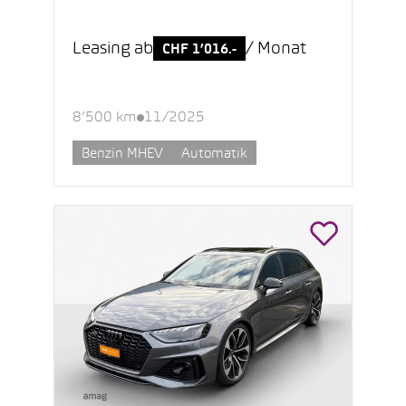
Leasing ab
/ Monat
CHF 1’016.-
8’500 km
11/2025
Benzin MHEV
Automatik