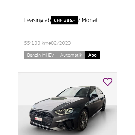
Leasing ab
/ Monat
CHF 386.-
55’100 km
02/2023
Benzin MHEV
Automatik
Abo