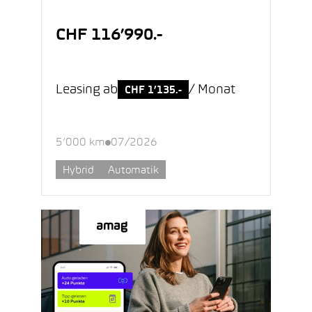
CHF 116’990.-
Leasing ab
/ Monat
CHF 1’135.-
5’000 km
07/2026
Hybrid
Automatik