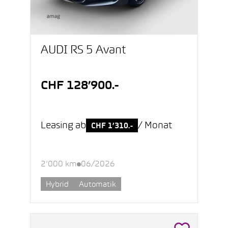
AUDI RS 5 Avant
CHF 128’900.-
Leasing ab
/ Monat
CHF 1’310.-
2’000 km
06/2026
Hybrid
Automatik