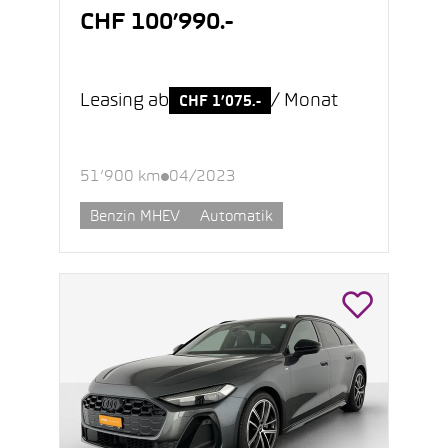
CHF 100’990.-
Leasing ab
/ Monat
CHF 1’075.-
51’900 km
04/2023
Benzin MHEV
Automatik