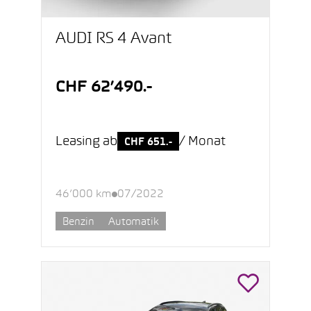
AUDI RS 4 Avant
CHF 62’490.-
Leasing ab
/ Monat
CHF 651.-
46’000 km
07/2022
Benzin
Automatik