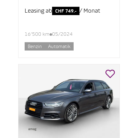
Leasing ab
/ Monat
CHF 749.-
16’500 km
05/2024
Benzin
Automatik