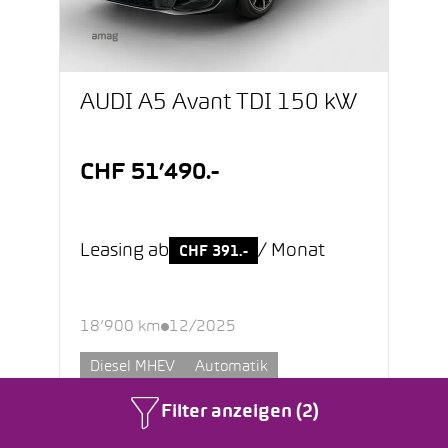
AUDI A5 Avant TDI 150 kW
CHF 51’490.-
Leasing ab
/ Monat
CHF 391.-
18’900 km
12/2025
Diesel MHEV
Automatik
Filter anzeigen (2)