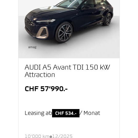
AUDI A5 Avant TDI 150 kW
Attraction
CHF 57’990.-
Leasing ab
/ Monat
CHF 534.-
10’000 km
12/2025