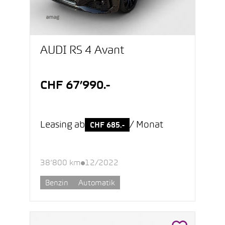
AUDI RS 4 Avant
CHF 67’990.-
Leasing ab
/ Monat
CHF 685.-
38’800 km
12/2022
Benzin
Automatik