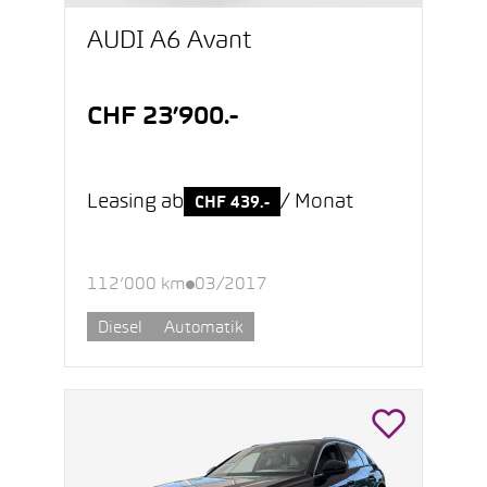
AUDI A6 Avant
CHF 23’900.-
Leasing ab
/ Monat
CHF 439.-
112’000 km
03/2017
Diesel
Automatik