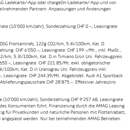
AMAG Ladekarte/-App oder chargeOn-Ladekarte/-App und von
i teilnehmenden Partnern. Anpassungen und Änderungen
onate (10’000 km/Jahr), Sonderzahlung CHF 0.–, Leasingrate
g DSG Frontantrieb, 122g CO2/km, 5.4l/100km, Kat. D.
ahlung: CHF 6’050.–, Leasingrate: CHF 199.–/Mt., inkl. MwSt.,
O2/km, 5.3l/100km, Kat. D in Timiano Grün Uni. Fahrzeugpreis
650.–, Leasingrate: CHF 221.85/Mt. exkl. obligatorischer
/100km, Kat. D in Uranograu Uni. Fahrzeugpreis inkl.
.–, Leasingrate: CHF 244.39/Mt. Abgebildet: Audi A1 Sportback
Ablieferungspauschale CHF 28’875.–. Effektiver Jahreszins
ate (10’000 km/Jahr), Sonderzahlung CHF 9’257.68, Leasingrate
ung des Konsumenten führt. Finanzierung durch die AMAG Leasing
tig für Privatkunden und natürliche Personen mit Flottenrabatt,
nd angepasst werden. Nur bei teilnehmenden AMAG Betrieben.