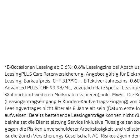
*E-Occasionen Leasing ab 0.6%: 0.6% Leasingzins bei Abschlu
LeasingPLUS Care Ratenversicherung. Angebot gültig für Elekt
Leasing: Barkaufpreis: CHF 31’990.–. Effektiver Jahreszins: 0
Advanced PLUS: CHF 99.98/Mt., zuzüglich Rate Special Leasing
Wohnort und weiteren Merkmalen variieren), inkl. MwSt. Die Kr
(Leasingantragseingang & Kunden-Kaufvertrags-Eingang) von 01
Leasingvertrages nicht älter als 8 Jahre alt sein (Datum erst
aufweisen. Bereits bestehende Leasinganträge können nicht r
beinhaltet die Dienstleistung Service inklusive Flüssigkeiten 
gegen die Risiken unverschuldeter Arbeitslosigkeit und vollstä
ist die Zürich Versicherungs-Gesellschaft AG. Risikoträgerin 