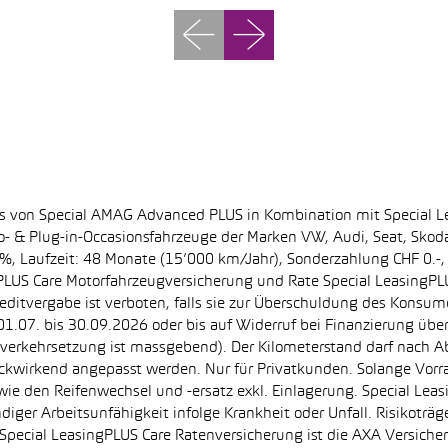
ss von Special AMAG Advanced PLUS in Kombination mit Special L
ro- & Plug-in-Occasionsfahrzeuge der Marken VW, Audi, Seat, Sko
.60%, Laufzeit: 48 Monate (15’000 km/Jahr), Sonderzahlung CHF 0.
PLUS Care Motorfahrzeugversicherung und Rate Special LeasingPLU
editvergabe ist verboten, falls sie zur Überschuldung des Konsum
.07. bis 30.09.2026 oder bis auf Widerruf bei Finanzierung übe
e Inverkehrsetzung ist massgebend). Der Kilometerstand darf nach 
ückwirkend angepasst werden. Nur für Privatkunden. Solange Vor
sowie den Reifenwechsel und -ersatz exkl. Einlagerung. Special Lea
ndiger Arbeitsunfähigkeit infolge Krankheit oder Unfall. Risikotr
der Special LeasingPLUS Care Ratenversicherung ist die AXA Vers