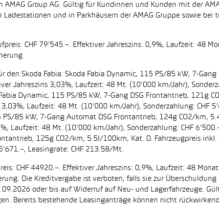
zt von AMAG Group AG. Gültig für Kundinnen und Kunden mit der 
en Ladestationen und in Parkhäusern der AMAG Gruppe sowie be
preis: CHF 79’545.–. Effektiver Jahreszins: 0,9%, Laufzeit: 48 M
cherung.
t. für den Skoda Fabia: Skoda Fabia Dynamic, 115 PS/85 kW, 7-Gan
iver Jahreszins 3,03%, Laufzeit: 48 Mt. (10’000 km/Jahr), Sonderz
da Fabia Dynamic, 115 PS/85 kW, 7-Gang DSG Frontantrieb, 121g C
s 3,03%, Laufzeit: 48 Mt. (10’000 km/Jahr), Sonderzahlung: CHF 5’
5 PS/85 kW, 7-Gang Automat DSG Frontantrieb, 124g CO2/km, 5.4l
2%, Laufzeit: 48 Mt. (10’000 km/Jahr), Sonderzahlung: CHF 6’500
ntantrieb, 125g CO2/km, 5.5l/100km, Kat. D. Fahrzeugpreis inkl. 
5’671.–, Leasingrate: CHF 213.58/Mt.
eis: CHF 44920.–. Effektiver Jahreszins: 0,9%, Laufzeit: 48 Mon
herung. Die Kreditvergabe ist verboten, falls sie zur Überschuld
 30.09.2026 oder bis auf Widerruf auf Neu- und Lagerfahrzeuge. Gül
ugen. Bereits bestehende Leasinganträge können nicht rückwirke