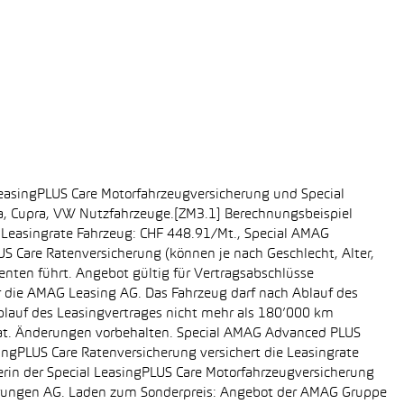
easingPLUS Care Motorfahrzeugversicherung und Special
da, Cupra, VW Nutzfahrzeuge.[ZM3.1] Berechnungsbeispiel
-, Leasingrate Fahrzeug: CHF 448.91/Mt., Special AMAG
S Care Ratenversicherung (können je nach Geschlecht, Alter,
enten führt. Angebot gültig für Vertragsabschlüsse
r die AMAG Leasing AG. Das Fahrzeug darf nach Ablauf des
Ablauf des Leasingvertrages nicht mehr als 180’000 km
rat. Änderungen vorbehalten. Special AMAG Advanced PLUS
singPLUS Care Ratenversicherung versichert die Leasingrate
ägerin der Special LeasingPLUS Care Motorfahrzeugversicherung
icherungen AG. Laden zum Sonderpreis: Angebot der AMAG Gruppe