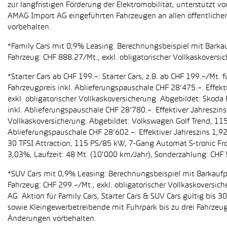
zur langfristigen Förderung der Elektromobilität, unterstüt
AMAG Import AG eingeführten Fahrzeugen an allen öffentlich
vorbehalten.
*Family Cars mit 0,9% Leasing: Berechnungsbeispiel mit Barkauf
Fahrzeug: CHF 888.27/Mt., exkl. obligatorischer Vollkaskoversi
*Starter Cars ab CHF 199.–: Starter Cars, z.B. ab CHF 199.–/M
Fahrzeugpreis inkl. Ablieferungspauschale CHF 28’475.–. Effekt
exkl. obligatorischer Vollkaskoversicherung. Abgebildet: Sko
inkl. Ablieferungspauschale CHF 28’780.–. Effektiver Jahreszin
Vollkaskoversicherung. Abgebildet: Volkswagen Golf Trend, 11
Ablieferungspauschale CHF 28’602.–. Effektiver Jahreszins 1,9
30 TFSI Attraction, 115 PS/85 kW, 7-Gang Automat S-tronic Fro
3,03%, Laufzeit: 48 Mt. (10'000 km/Jahr), Sonderzahlung: CHF 
*SUV Cars mit 0,9% Leasing: Berechnungsbeispiel mit Barkaufpr
Fahrzeug: CHF 299.–/Mt., exkl. obligatorischer Vollkaskoversic
AG. Aktion für Family Cars, Starter Cars & SUV Cars gültig bis
sowie Kleingewerbetreibende mit Fuhrpark bis zu drei Fahrze
Änderungen vorbehalten.