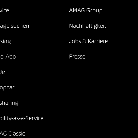
vice
AMAG Group
age suchen
Nachhaltigkeit
sing
Jobs & Karriere
to-Abo
Presse
de
opcar
sharing
ility-as-a-Service
G Classic