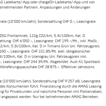
AMAG Ladekarte/-App oder chargeOn-Ladekarte/-App und von
i teilnehmenden Partnern. Anpassungen und Änderungen
onate (10’000 km/Jahr), Sonderzahlung CHF 0.–, Leasingrate
g DSG Frontantrieb, 122g CO2/km, 5.4l/100km, Kat. D.
ahlung: CHF 6’050.–, Leasingrate: CHF 199.–/Mt., inkl. MwSt.,
O2/km, 5.3l/100km, Kat. D in Timiano Grün Uni. Fahrzeugpreis
650.–, Leasingrate: CHF 221.85/Mt. exkl. obligatorischer
/100km, Kat. D in Uranograu Uni. Fahrzeugpreis inkl.
.–, Leasingrate: CHF 244.39/Mt. Abgebildet: Audi A1 Sportback
Ablieferungspauschale CHF 28’875.–. Effektiver Jahreszins
ate (10’000 km/Jahr), Sonderzahlung CHF 9’257.68, Leasingrate
ung des Konsumenten führt. Finanzierung durch die AMAG Leasing
tig für Privatkunden und natürliche Personen mit Flottenrabatt,
nd angepasst werden. Nur bei teilnehmenden AMAG Betrieben.