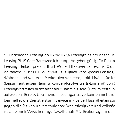
*E-Occasionen Leasing ab 0.6%: 0.6% Leasingzins bei Abschlu
LeasingPLUS Care Ratenversicherung. Angebot gültig für Elekt
Leasing: Barkaufpreis: CHF 31’990.–. Effektiver Jahreszins: 0
Advanced PLUS: CHF 99.98/Mt., zuzüglich Rate Special Leasing
Wohnort und weiteren Merkmalen variieren), inkl. MwSt. Die Kr
(Leasingantragseingang & Kunden-Kaufvertrags-Eingang) von 01
Leasingvertrages nicht älter als 8 Jahre alt sein (Datum erst
aufweisen. Bereits bestehende Leasinganträge können nicht r
beinhaltet die Dienstleistung Service inklusive Flüssigkeiten 
gegen die Risiken unverschuldeter Arbeitslosigkeit und vollstä
ist die Zürich Versicherungs-Gesellschaft AG. Risikoträgerin 