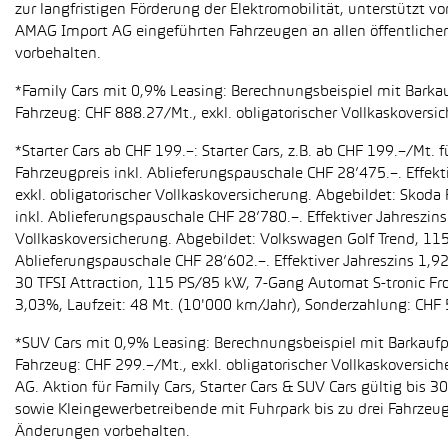
zur langfristigen Förderung der Elektromobilität, unterstüt
AMAG Import AG eingeführten Fahrzeugen an allen öffentlich
vorbehalten.
*Family Cars mit 0,9% Leasing: Berechnungsbeispiel mit Barkauf
Fahrzeug: CHF 888.27/Mt., exkl. obligatorischer Vollkaskoversi
*Starter Cars ab CHF 199.–: Starter Cars, z.B. ab CHF 199.–/M
Fahrzeugpreis inkl. Ablieferungspauschale CHF 28’475.–. Effekt
exkl. obligatorischer Vollkaskoversicherung. Abgebildet: Sko
inkl. Ablieferungspauschale CHF 28’780.–. Effektiver Jahreszin
Vollkaskoversicherung. Abgebildet: Volkswagen Golf Trend, 11
Ablieferungspauschale CHF 28’602.–. Effektiver Jahreszins 1,9
30 TFSI Attraction, 115 PS/85 kW, 7-Gang Automat S-tronic Fro
3,03%, Laufzeit: 48 Mt. (10'000 km/Jahr), Sonderzahlung: CHF 
*SUV Cars mit 0,9% Leasing: Berechnungsbeispiel mit Barkaufpr
Fahrzeug: CHF 299.–/Mt., exkl. obligatorischer Vollkaskoversic
AG. Aktion für Family Cars, Starter Cars & SUV Cars gültig bis
sowie Kleingewerbetreibende mit Fuhrpark bis zu drei Fahrze
Änderungen vorbehalten.