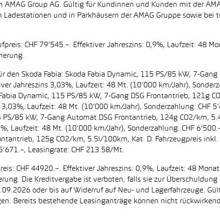
zt von AMAG Group AG. Gültig für Kundinnen und Kunden mit der 
en Ladestationen und in Parkhäusern der AMAG Gruppe sowie be
preis: CHF 79’545.–. Effektiver Jahreszins: 0,9%, Laufzeit: 48 M
cherung.
t. für den Skoda Fabia: Skoda Fabia Dynamic, 115 PS/85 kW, 7-Gan
iver Jahreszins 3,03%, Laufzeit: 48 Mt. (10’000 km/Jahr), Sonderz
da Fabia Dynamic, 115 PS/85 kW, 7-Gang DSG Frontantrieb, 121g C
s 3,03%, Laufzeit: 48 Mt. (10’000 km/Jahr), Sonderzahlung: CHF 5’
5 PS/85 kW, 7-Gang Automat DSG Frontantrieb, 124g CO2/km, 5.4l
2%, Laufzeit: 48 Mt. (10’000 km/Jahr), Sonderzahlung: CHF 6’500
ntantrieb, 125g CO2/km, 5.5l/100km, Kat. D. Fahrzeugpreis inkl. 
5’671.–, Leasingrate: CHF 213.58/Mt.
eis: CHF 44920.–. Effektiver Jahreszins: 0,9%, Laufzeit: 48 Mon
herung. Die Kreditvergabe ist verboten, falls sie zur Überschuld
 30.09.2026 oder bis auf Widerruf auf Neu- und Lagerfahrzeuge. Gül
ugen. Bereits bestehende Leasinganträge können nicht rückwirke