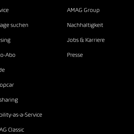
vice
AMAG Group
age suchen
Nachhaltigkeit
sing
Jobs & Karriere
to-Abo
Presse
de
opcar
sharing
ility-as-a-Service
G Classic