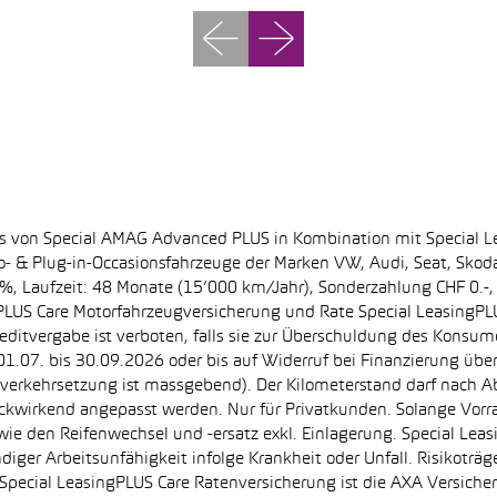
ss von Special AMAG Advanced PLUS in Kombination mit Special L
ro- & Plug-in-Occasionsfahrzeuge der Marken VW, Audi, Seat, Sko
.60%, Laufzeit: 48 Monate (15’000 km/Jahr), Sonderzahlung CHF 0.
PLUS Care Motorfahrzeugversicherung und Rate Special LeasingPLU
editvergabe ist verboten, falls sie zur Überschuldung des Konsum
.07. bis 30.09.2026 oder bis auf Widerruf bei Finanzierung übe
e Inverkehrsetzung ist massgebend). Der Kilometerstand darf nach 
ückwirkend angepasst werden. Nur für Privatkunden. Solange Vor
sowie den Reifenwechsel und -ersatz exkl. Einlagerung. Special Lea
ndiger Arbeitsunfähigkeit infolge Krankheit oder Unfall. Risikotr
der Special LeasingPLUS Care Ratenversicherung ist die AXA Vers