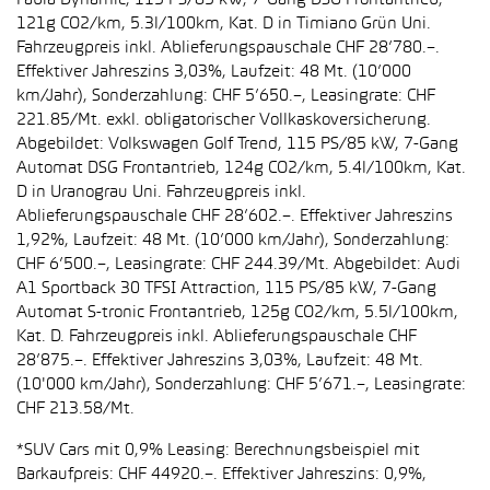
Fabia Dynamic, 115 PS/85 kW, 7-Gang DSG Frontantrieb,
121g CO2/km, 5.3l/100km, Kat. D in Timiano Grün Uni.
Fahrzeugpreis inkl. Ablieferungspauschale CHF 28’780.–.
Effektiver Jahreszins 3,03%, Laufzeit: 48 Mt. (10’000
km/Jahr), Sonderzahlung: CHF 5’650.–, Leasingrate: CHF
221.85/Mt. exkl. obligatorischer Vollkaskoversicherung.
Abgebildet: Volkswagen Golf Trend, 115 PS/85 kW, 7-Gang
Automat DSG Frontantrieb, 124g CO2/km, 5.4l/100km, Kat.
D in Uranograu Uni. Fahrzeugpreis inkl.
Ablieferungspauschale CHF 28’602.–. Effektiver Jahreszins
1,92%, Laufzeit: 48 Mt. (10’000 km/Jahr), Sonderzahlung:
CHF 6’500.–, Leasingrate: CHF 244.39/Mt. Abgebildet: Audi
A1 Sportback 30 TFSI Attraction, 115 PS/85 kW, 7-Gang
Automat S-tronic Frontantrieb, 125g CO2/km, 5.5l/100km,
Kat. D. Fahrzeugpreis inkl. Ablieferungspauschale CHF
28’875.–. Effektiver Jahreszins 3,03%, Laufzeit: 48 Mt.
(10'000 km/Jahr), Sonderzahlung: CHF 5’671.–, Leasingrate:
CHF 213.58/Mt.
*SUV Cars mit 0,9% Leasing: Berechnungsbeispiel mit
Barkaufpreis: CHF 44920.–. Effektiver Jahreszins: 0,9%,