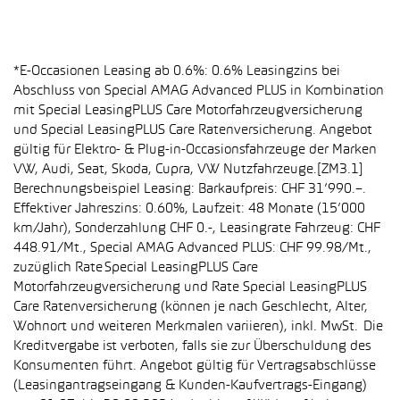
*E-Occasionen Leasing ab 0.6%: 0.6% Leasingzins bei
Abschluss von Special AMAG Advanced PLUS in Kombination
mit Special LeasingPLUS Care Motorfahrzeugversicherung
und Special LeasingPLUS Care Ratenversicherung. Angebot
gültig für Elektro- & Plug-in-Occasionsfahrzeuge der Marken
VW, Audi, Seat, Skoda, Cupra, VW Nutzfahrzeuge.[ZM3.1]
Berechnungsbeispiel Leasing: Barkaufpreis: CHF 31’990.–.
Effektiver Jahreszins: 0.60%, Laufzeit: 48 Monate (15’000
km/Jahr), Sonderzahlung CHF 0.-, Leasingrate Fahrzeug: CHF
448.91/Mt., Special AMAG Advanced PLUS: CHF 99.98/Mt.,
zuzüglich Rate Special LeasingPLUS Care
Motorfahrzeugversicherung und Rate Special LeasingPLUS
Care Ratenversicherung (können je nach Geschlecht, Alter,
Wohnort und weiteren Merkmalen variieren), inkl. MwSt. Die
Kreditvergabe ist verboten, falls sie zur Überschuldung des
Konsumenten führt. Angebot gültig für Vertragsabschlüsse
(Leasingantragseingang & Kunden-Kaufvertrags-Eingang)