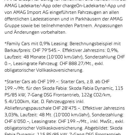
AMAG Ladekarte/-App oder chargeOn-Ladekarte/-App und
von AMAG Import AG eingeführten Fahrzeugen an allen
öffentlichen Ladestationen und in Parkhäusern der AMAG
Gruppe sowie bei teilnehmenden Partnern. Anpassungen
und Änderungen vorbehalten.
*Family Cars mit 0,9% Leasing: Berechnungsbeispiel mit
Barkaufpreis: CHF 79’545.–. Effektiver Jahreszins: 0,9%,
Laufzeit: 48 Monate (10’000 km/Jahr), Sonderzahlung CHF
0.–, Leasingrate Fahrzeug: CHF 888.27/Mt., exkl.
obligatorischer Vollkaskoversicherung.
*Starter Cars ab CHF 199.–: Starter Cars, z.B. ab CHF
199.–/Mt. für den Skoda Fabia: Skoda Fabia Dynamic, 115
PS/85 kW, 7-Gang DSG Frontantrieb, 122g CO2/km,
5.4l/100km, Kat. D. Fahrzeugpreis inkl.
Ablieferungspauschale CHF 28’475.–. Effektiver Jahreszins
3,03%, Laufzeit: 48 Mt. (10’000 km/Jahr), Sonderzahlung:
CHF 6’050.–, Leasingrate: CHF 199.–/Mt., inkl. MwSt., exkl.
obligatorischer Vollkaskoversicherung. Abgebildet: Skoda