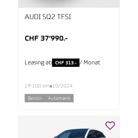
AUDI SQ2 TFSI
CHF 37’990.-
Leasing ab
/ Monat
CHF 313.-
19’100 km
10/2024
Benzin
Automatik