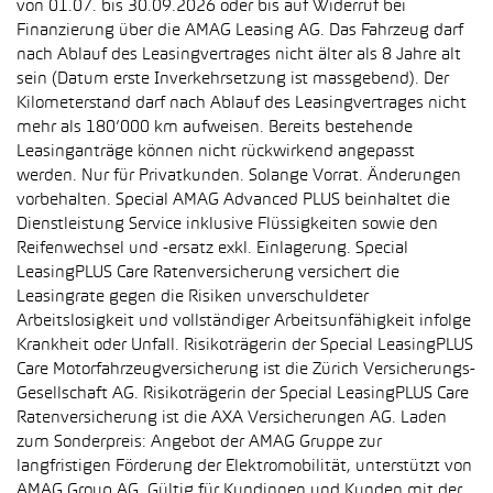
von 01.07. bis 30.09.2026 oder bis auf Widerruf bei
Finanzierung über die AMAG Leasing AG. Das Fahrzeug darf
nach Ablauf des Leasingvertrages nicht älter als 8 Jahre alt
sein (Datum erste Inverkehrsetzung ist massgebend). Der
Kilometerstand darf nach Ablauf des Leasingvertrages nicht
mehr als 180’000 km aufweisen. Bereits bestehende
Leasinganträge können nicht rückwirkend angepasst
werden. Nur für Privatkunden. Solange Vorrat. Änderungen
vorbehalten. Special AMAG Advanced PLUS beinhaltet die
Dienstleistung Service inklusive Flüssigkeiten sowie den
Reifenwechsel und -ersatz exkl. Einlagerung. Special
LeasingPLUS Care Ratenversicherung versichert die
Leasingrate gegen die Risiken unverschuldeter
Arbeitslosigkeit und vollständiger Arbeitsunfähigkeit infolge
Krankheit oder Unfall. Risikoträgerin der Special LeasingPLUS
Care Motorfahrzeugversicherung ist die Zürich Versicherungs-
Gesellschaft AG. Risikoträgerin der Special LeasingPLUS Care
Ratenversicherung ist die AXA Versicherungen AG. Laden
zum Sonderpreis: Angebot der AMAG Gruppe zur
langfristigen Förderung der Elektromobilität, unterstützt von
AMAG Group AG. Gültig für Kundinnen und Kunden mit der