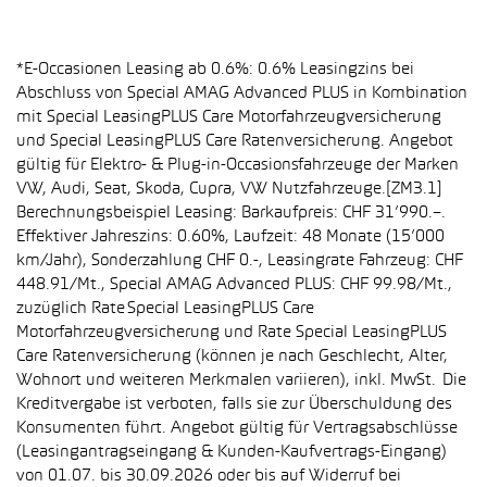
*E-Occasionen Leasing ab 0.6%: 0.6% Leasingzins bei
Abschluss von Special AMAG Advanced PLUS in Kombination
mit Special LeasingPLUS Care Motorfahrzeugversicherung
und Special LeasingPLUS Care Ratenversicherung. Angebot
gültig für Elektro- & Plug-in-Occasionsfahrzeuge der Marken
VW, Audi, Seat, Skoda, Cupra, VW Nutzfahrzeuge.[ZM3.1]
Berechnungsbeispiel Leasing: Barkaufpreis: CHF 31’990.–.
Effektiver Jahreszins: 0.60%, Laufzeit: 48 Monate (15’000
km/Jahr), Sonderzahlung CHF 0.-, Leasingrate Fahrzeug: CHF
448.91/Mt., Special AMAG Advanced PLUS: CHF 99.98/Mt.,
zuzüglich Rate Special LeasingPLUS Care
Motorfahrzeugversicherung und Rate Special LeasingPLUS
Care Ratenversicherung (können je nach Geschlecht, Alter,
Wohnort und weiteren Merkmalen variieren), inkl. MwSt. Die
Kreditvergabe ist verboten, falls sie zur Überschuldung des
Konsumenten führt. Angebot gültig für Vertragsabschlüsse
(Leasingantragseingang & Kunden-Kaufvertrags-Eingang)
von 01.07. bis 30.09.2026 oder bis auf Widerruf bei