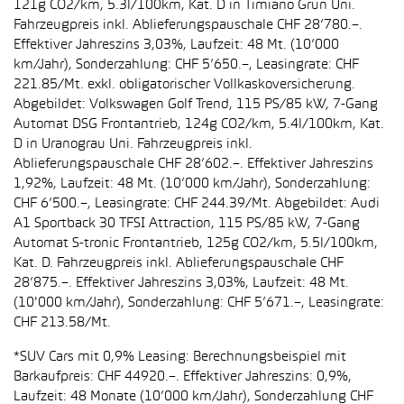
121g CO2/km, 5.3l/100km, Kat. D in Timiano Grün Uni.
Fahrzeugpreis inkl. Ablieferungspauschale CHF 28’780.–.
Effektiver Jahreszins 3,03%, Laufzeit: 48 Mt. (10’000
km/Jahr), Sonderzahlung: CHF 5’650.–, Leasingrate: CHF
221.85/Mt. exkl. obligatorischer Vollkaskoversicherung.
Abgebildet: Volkswagen Golf Trend, 115 PS/85 kW, 7-Gang
Automat DSG Frontantrieb, 124g CO2/km, 5.4l/100km, Kat.
D in Uranograu Uni. Fahrzeugpreis inkl.
Ablieferungspauschale CHF 28’602.–. Effektiver Jahreszins
1,92%, Laufzeit: 48 Mt. (10’000 km/Jahr), Sonderzahlung:
CHF 6’500.–, Leasingrate: CHF 244.39/Mt. Abgebildet: Audi
A1 Sportback 30 TFSI Attraction, 115 PS/85 kW, 7-Gang
Automat S-tronic Frontantrieb, 125g CO2/km, 5.5l/100km,
Kat. D. Fahrzeugpreis inkl. Ablieferungspauschale CHF
28’875.–. Effektiver Jahreszins 3,03%, Laufzeit: 48 Mt.
(10'000 km/Jahr), Sonderzahlung: CHF 5’671.–, Leasingrate:
CHF 213.58/Mt.
*SUV Cars mit 0,9% Leasing: Berechnungsbeispiel mit
Barkaufpreis: CHF 44920.–. Effektiver Jahreszins: 0,9%,
Laufzeit: 48 Monate (10’000 km/Jahr), Sonderzahlung CHF