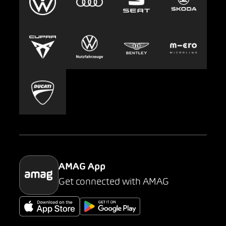
Clyde
Jobs & Karriere
Europcar
Presse
Carsharing
Mobility-as-a-Service
AMAG Classic
Parking
AMAG App
Get connected with AMAG