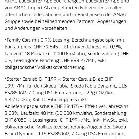
AMAG Ladekarte/-App oder chargeOn-Ladekarte/-App und
von AMAG Import AG eingeführten Fahrzeugen an allen
öffentlichen Ladestationen und in Parkhäusern der AMAG
Gruppe sowie bei teilnehmenden Partnern. Anpassungen
und Änderungen vorbehalten.
*Family Cars mit 0,9% Leasing: Berechnungsbeispiel mit
Barkaufpreis: CHF 79’545.–. Effektiver Jahreszins: 0,9%,
Laufzeit: 48 Monate (10’000 km/Jahr), Sonderzahlung CHF
0.–, Leasingrate Fahrzeug: CHF 888.27/Mt., exkl.
obligatorischer Vollkaskoversicherung.
*Starter Cars ab CHF 199.–: Starter Cars, z.B. ab CHF
199.–/Mt. für den Skoda Fabia: Skoda Fabia Dynamic, 115
PS/85 kW, 7-Gang DSG Frontantrieb, 122g CO2/km,
5.4l/100km, Kat. D. Fahrzeugpreis inkl.
Ablieferungspauschale CHF 28’475.–. Effektiver Jahreszins
3,03%, Laufzeit: 48 Mt. (10’000 km/Jahr), Sonderzahlung:
CHF 6’050.–, Leasingrate: CHF 199.–/Mt., inkl. MwSt., exkl.
obligatorischer Vollkaskoversicherung. Abgebildet: Skoda
Fabia Dynamic, 115 PS/85 kW, 7-Gang DSG Frontantrieb,