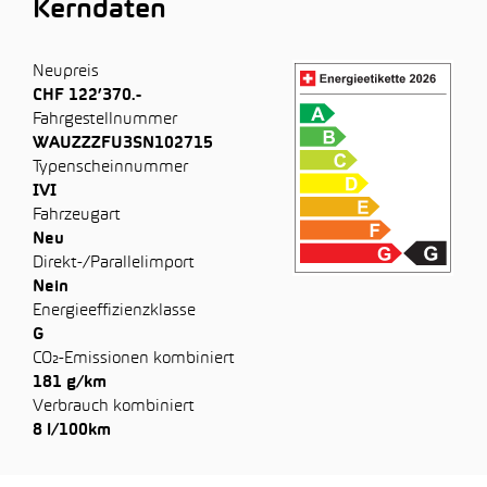
Kerndaten
Neupreis
CHF 122’370.-
Fahrgestellnummer
WAUZZZFU3SN102715
Typenscheinnummer
IVI
Fahrzeugart
Neu
Direkt-/Parallelimport
Nein
Energieeffizienzklasse
G
CO₂-Emissionen kombiniert
181 g/km
Verbrauch kombiniert
8 l/100km