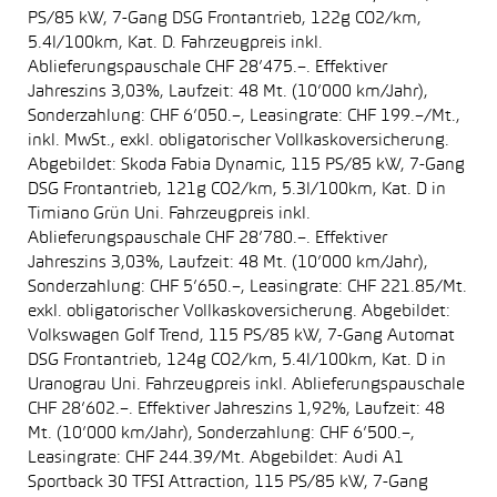
PS/85 kW, 7-Gang DSG Frontantrieb, 122g CO2/km,
5.4l/100km, Kat. D. Fahrzeugpreis inkl.
Ablieferungspauschale CHF 28’475.–. Effektiver
Jahreszins 3,03%, Laufzeit: 48 Mt. (10’000 km/Jahr),
Sonderzahlung: CHF 6’050.–, Leasingrate: CHF 199.–/Mt.,
inkl. MwSt., exkl. obligatorischer Vollkaskoversicherung.
Abgebildet: Skoda Fabia Dynamic, 115 PS/85 kW, 7-Gang
DSG Frontantrieb, 121g CO2/km, 5.3l/100km, Kat. D in
Timiano Grün Uni. Fahrzeugpreis inkl.
Ablieferungspauschale CHF 28’780.–. Effektiver
Jahreszins 3,03%, Laufzeit: 48 Mt. (10’000 km/Jahr),
Sonderzahlung: CHF 5’650.–, Leasingrate: CHF 221.85/Mt.
exkl. obligatorischer Vollkaskoversicherung. Abgebildet:
Volkswagen Golf Trend, 115 PS/85 kW, 7-Gang Automat
DSG Frontantrieb, 124g CO2/km, 5.4l/100km, Kat. D in
Uranograu Uni. Fahrzeugpreis inkl. Ablieferungspauschale
CHF 28’602.–. Effektiver Jahreszins 1,92%, Laufzeit: 48
Mt. (10’000 km/Jahr), Sonderzahlung: CHF 6’500.–,
Leasingrate: CHF 244.39/Mt. Abgebildet: Audi A1
Sportback 30 TFSI Attraction, 115 PS/85 kW, 7-Gang