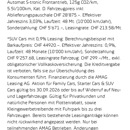
Automat S-tronic Frontantrieb, 125g CO2/km,
5.5l/100km, Kat. D. Fahrzeugpreis inkl.
Ablieferungspauschale CHF 28’875.–. Effektiver
Jahreszins 3,03%, Laufzeit: 48 Mt. (10'000 km/Jahr),
Sonderzahlung: CHF 5’671.–, Leasingrate: CHF 213.58/Mt.
*SUV Cars mit 0,9% Leasing: Berechnungsbeispiel mit
Barkaufpreis: CHF 44920.–. Effektiver Jahreszins: 0,9%,
Laufzeit: 48 Monate (10’000 km/Jahr), Sonderzahlung
CHF 9’257.68, Leasingrate Fahrzeug: CHF 299.–/Mt., exkl.
obligatorischer Vollkaskoversicherung. Die Kreditvergabe
ist verboten, falls sie zur Überschuldung des
Konsumenten führt. Finanzierung durch die AMAG
Leasing AG. Aktion für Family Cars, Starter Cars & SUV
Cars gültig bis 30.09.2026 oder bis auf Widerruf auf Neu-
und Lagerfahrzeuge. Gültig für Privatkunden und
natürliche Personen mit Flottenrabatt, sowie
Kleingewerbetreibende mit Fuhrpark bis zu drei
Fahrzeugen. Bereits bestehende Leasinganträge können
nicht rückwirkend angepasst werden. Nur bei
teilnehmenden AMAG Betrieben. Änderungen