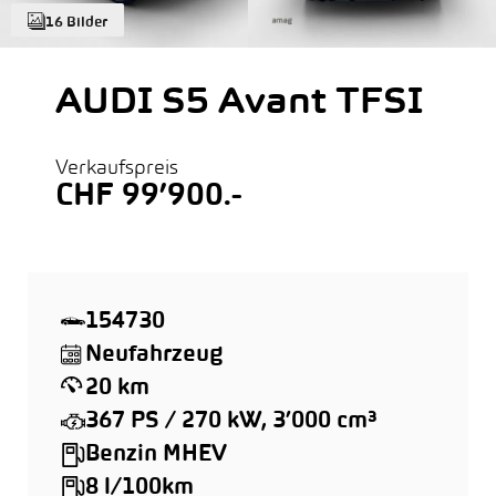
16 Bilder
AUDI S5 Avant TFSI
Verkaufspreis
CHF 99’900.-
154730
Neufahrzeug
20 km
367 PS / 270 kW, 3’000 cm³
Benzin MHEV
8 l/100km