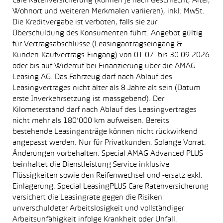
Care Ratenversicherung (können je nach Geschlecht, Alter,
Wohnort und weiteren Merkmalen variieren), inkl. MwSt.
Die Kreditvergabe ist verboten, falls sie zur
Überschuldung des Konsumenten führt. Angebot gültig
für Vertragsabschlüsse (Leasingantragseingang &
Kunden-Kaufvertrags-Eingang) von 01.07. bis 30.09.2026
oder bis auf Widerruf bei Finanzierung über die AMAG
Leasing AG. Das Fahrzeug darf nach Ablauf des
Leasingvertrages nicht älter als 8 Jahre alt sein (Datum
erste Inverkehrsetzung ist massgebend). Der
Kilometerstand darf nach Ablauf des Leasingvertrages
nicht mehr als 180’000 km aufweisen. Bereits
bestehende Leasinganträge können nicht rückwirkend
angepasst werden. Nur für Privatkunden. Solange Vorrat.
Änderungen vorbehalten. Special AMAG Advanced PLUS
beinhaltet die Dienstleistung Service inklusive
Flüssigkeiten sowie den Reifenwechsel und -ersatz exkl.
Einlagerung. Special LeasingPLUS Care Ratenversicherung
versichert die Leasingrate gegen die Risiken
unverschuldeter Arbeitslosigkeit und vollständiger
Arbeitsunfähigkeit infolge Krankheit oder Unfall.