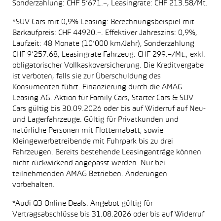
Sonderzahlung: CHF 5’671.–, Leasingrate: CHF 213.58/Mt.
*SUV Cars mit 0,9% Leasing: Berechnungsbeispiel mit
Barkaufpreis: CHF 44920.–. Effektiver Jahreszins: 0,9%,
Laufzeit: 48 Monate (10’000 km/Jahr), Sonderzahlung
CHF 9’257.68, Leasingrate Fahrzeug: CHF 299.–/Mt., exkl.
obligatorischer Vollkaskoversicherung. Die Kreditvergabe
ist verboten, falls sie zur Überschuldung des
Konsumenten führt. Finanzierung durch die AMAG
Leasing AG. Aktion für Family Cars, Starter Cars & SUV
Cars gültig bis 30.09.2026 oder bis auf Widerruf auf Neu-
und Lagerfahrzeuge. Gültig für Privatkunden und
natürliche Personen mit Flottenrabatt, sowie
Kleingewerbetreibende mit Fuhrpark bis zu drei
Fahrzeugen. Bereits bestehende Leasinganträge können
nicht rückwirkend angepasst werden. Nur bei
teilnehmenden AMAG Betrieben. Änderungen
vorbehalten.
*Audi Q3 Online Deals: Angebot gültig für
Vertragsabschlüsse bis 31.08.2026 oder bis auf Widerruf