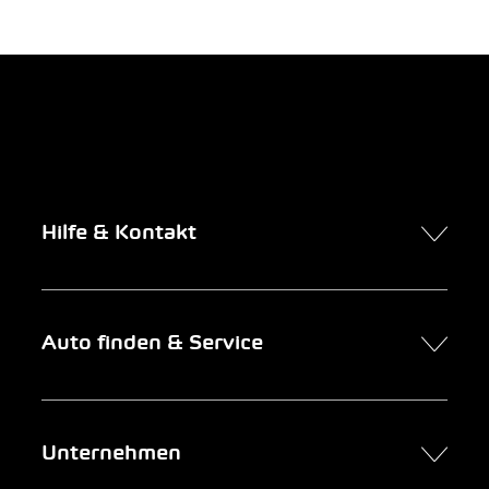
Hilfe & Kontakt
Kontakt
Auto finden & Service
Online-Termin
FAQ Online-Autokauf
Auto finden
Unternehmen
Firmenkunden
Service