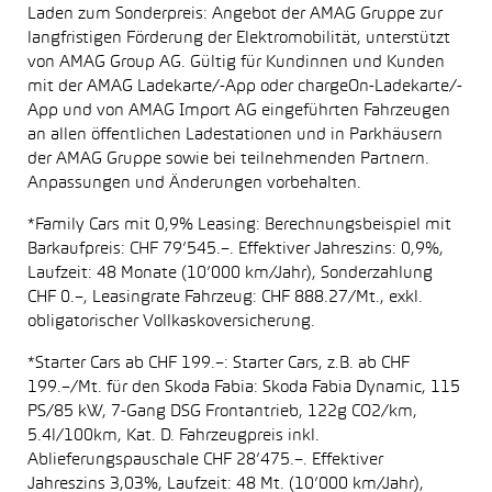
Laden zum Sonderpreis: Angebot der AMAG Gruppe zur
langfristigen Förderung der Elektromobilität, unterstützt
von AMAG Group AG. Gültig für Kundinnen und Kunden
mit der AMAG Ladekarte/-App oder chargeOn-Ladekarte/-
App und von AMAG Import AG eingeführten Fahrzeugen
an allen öffentlichen Ladestationen und in Parkhäusern
der AMAG Gruppe sowie bei teilnehmenden Partnern.
Anpassungen und Änderungen vorbehalten.
*Family Cars mit 0,9% Leasing: Berechnungsbeispiel mit
Barkaufpreis: CHF 79’545.–. Effektiver Jahreszins: 0,9%,
Laufzeit: 48 Monate (10’000 km/Jahr), Sonderzahlung
CHF 0.–, Leasingrate Fahrzeug: CHF 888.27/Mt., exkl.
obligatorischer Vollkaskoversicherung.
*Starter Cars ab CHF 199.–: Starter Cars, z.B. ab CHF
199.–/Mt. für den Skoda Fabia: Skoda Fabia Dynamic, 115
PS/85 kW, 7-Gang DSG Frontantrieb, 122g CO2/km,
5.4l/100km, Kat. D. Fahrzeugpreis inkl.
Ablieferungspauschale CHF 28’475.–. Effektiver
Jahreszins 3,03%, Laufzeit: 48 Mt. (10’000 km/Jahr),