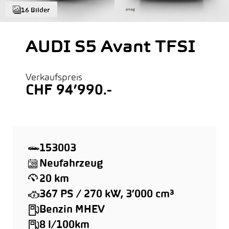
16 Bilder
AUDI S5 Avant TFSI
Verkaufspreis
CHF 94’990.-
153003
Neufahrzeug
20 km
367 PS / 270 kW, 3’000 cm³
Benzin MHEV
8 l/100km