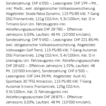
Sonderzahlung: CHF 6’050.–, Leasingrate: CHF 199.–/Mt.,
inkl. MwSt., exkl. obligatorischer Vollkaskoversicherung.
Abgebildet: Skoda Fabia Dynamic, 115 PS/85 kW, 7-Gang
DSG Frontantrieb, 121g CO2/km, 5.3l/100km, Kat. D in
Timiano Grün Uni. Fahrzeugpreis inkl.
Ablieferungspauschale CHF 28’780.–. Effektiver
Jahreszins 3,03%, Laufzeit: 48 Mt. (10’000 km/Jahr),
Sonderzahlung: CHF 5’650.–, Leasingrate: CHF 221.85/Mt.
exkl. obligatorischer Vollkaskoversicherung. Abgebildet:
Volkswagen Golf Trend, 115 PS/85 kW, 7-Gang Automat
DSG Frontantrieb, 124g CO2/km, 5.4l/100km, Kat. D in
Uranograu Uni. Fahrzeugpreis inkl. Ablieferungspauschale
CHF 28’602.–. Effektiver Jahreszins 1,92%, Laufzeit: 48
Mt. (10’000 km/Jahr), Sonderzahlung: CHF 6’500.–,
Leasingrate: CHF 244.39/Mt. Abgebildet: Audi A1
Sportback 30 TFSI Attraction, 115 PS/85 kW, 7-Gang
Automat S-tronic Frontantrieb, 125g CO2/km,
5.5l/100km, Kat. D. Fahrzeugpreis inkl.
Ablieferungspauschale CHF 28’875.–. Effektiver
Jahreszins 3,03%, Laufzeit: 48 Mt. (10'000 km/Jahr),