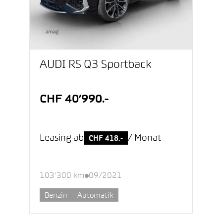
AUDI RS Q3 Sportback
CHF 40’990.-
Leasing ab
/ Monat
CHF 418.-
103’300 km
09/2021
Benzin
Automatik