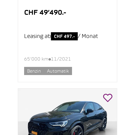
CHF 49’490.-
Leasing ab
/ Monat
CHF 497.-
65’000 km
11/2021
Benzin
Automatik