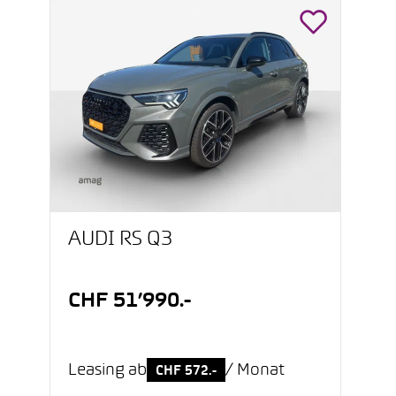
AUDI RS Q3
CHF 51’990.-
Leasing ab
/ Monat
CHF 572.-