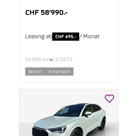
CHF 58’990.-
Leasing ab
/ Monat
CHF 495.-
26’800 km
11/2023
Benzin
Automatik