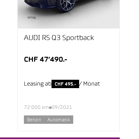
AUDI RS Q3 Sportback
CHF 47’490.-
Leasing ab
/ Monat
CHF 495.-
72’000 km
09/2021
Benzin
Automatik