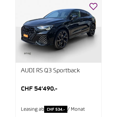
AUDI RS Q3 Sportback
CHF 54’490.-
Leasing ab
/ Monat
CHF 534.-