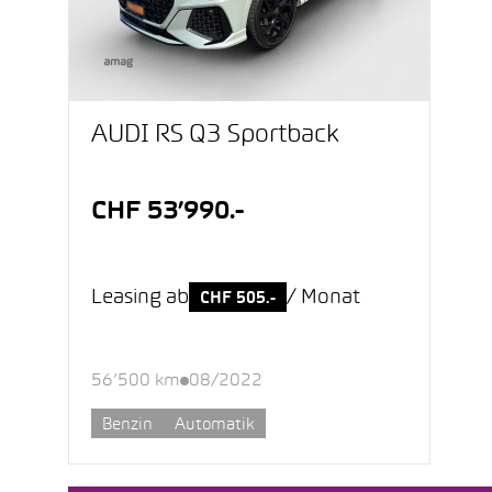
AUDI RS Q3 Sportback
CHF 53’990.-
Leasing ab
/ Monat
CHF 505.-
56’500 km
08/2022
Benzin
Automatik