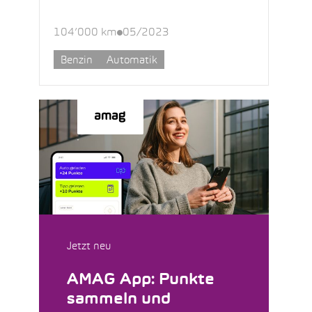
104’000 km
05/2023
Benzin
Automatik
Jetzt neu
AMAG App: Punkte
sammeln und