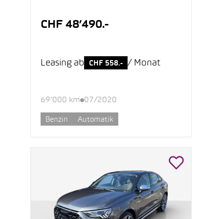
CHF 48’490.-
Leasing ab
/ Monat
CHF 558.-
69’000 km
07/2020
Benzin
Automatik