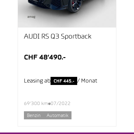
AUDI RS Q3 Sportback
CHF 48’490.-
Leasing ab
/ Monat
CHF 445.-
69’300 km
07/2022
Benzin
Automatik