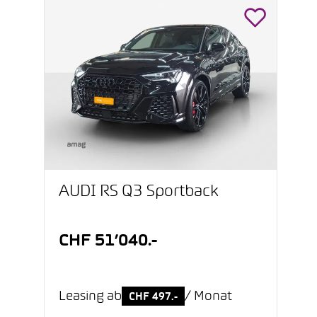
AUDI RS Q3 Sportback
CHF 51’040.-
Leasing ab
/ Monat
CHF 497.-