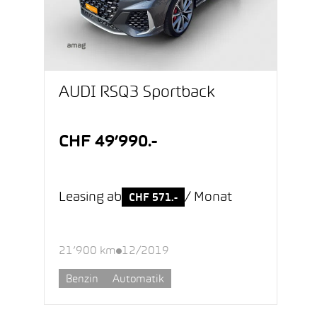
AUDI RSQ3 Sportback
CHF 49’990.-
Leasing ab
/ Monat
CHF 571.-
21’900 km
12/2019
Benzin
Automatik