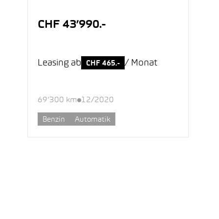
CHF 43’990.-
Leasing ab
/ Monat
CHF 465.-
69’300 km
12/2020
Benzin
Automatik