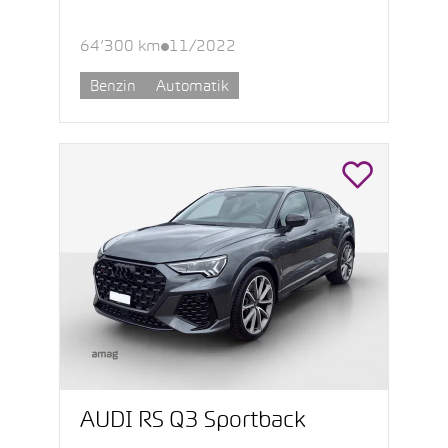
64’300 km
11/2022
Benzin
Automatik
AUDI RS Q3 Sportback