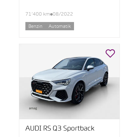
71’400 km
08/2022
Benzin
Automatik
AUDI RS Q3 Sportback