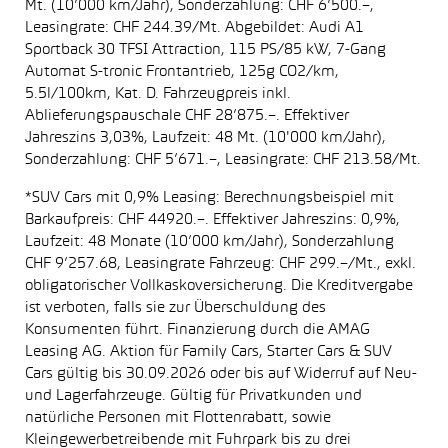
Mt. (10’000 km/Jahr), Sonderzahlung: CHF 6’500.–,
Leasingrate: CHF 244.39/Mt. Abgebildet: Audi A1
Sportback 30 TFSI Attraction, 115 PS/85 kW, 7-Gang
Automat S-tronic Frontantrieb, 125g CO2/km,
5.5l/100km, Kat. D. Fahrzeugpreis inkl.
Ablieferungspauschale CHF 28’875.–. Effektiver
Jahreszins 3,03%, Laufzeit: 48 Mt. (10'000 km/Jahr),
Sonderzahlung: CHF 5’671.–, Leasingrate: CHF 213.58/Mt.
*SUV Cars mit 0,9% Leasing: Berechnungsbeispiel mit
Barkaufpreis: CHF 44920.–. Effektiver Jahreszins: 0,9%,
Laufzeit: 48 Monate (10’000 km/Jahr), Sonderzahlung
CHF 9’257.68, Leasingrate Fahrzeug: CHF 299.–/Mt., exkl.
obligatorischer Vollkaskoversicherung. Die Kreditvergabe
ist verboten, falls sie zur Überschuldung des
Konsumenten führt. Finanzierung durch die AMAG
Leasing AG. Aktion für Family Cars, Starter Cars & SUV
Cars gültig bis 30.09.2026 oder bis auf Widerruf auf Neu-
und Lagerfahrzeuge. Gültig für Privatkunden und
natürliche Personen mit Flottenrabatt, sowie
Kleingewerbetreibende mit Fuhrpark bis zu drei