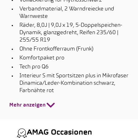
Volllackierung für Mythosschwarz
Verbandmaterial, 2 Warndreiecke und
Warnweste
Räder, 8,0J | 9,0J x 19, 5-Doppelspeichen-
Dynamik, glanzgedreht, Reifen 235/60 |
255/55 R19
Ohne Frontkofferraum (Frunk)
Komfortpaket pro
Tech pro Q6
Interieur S mit Sportsitzen plus in Mikrofaser
Dinamica/Leder-Kombination schwarz,
Farbnähte rot
Mehr anzeigen
AMAG Occasionen