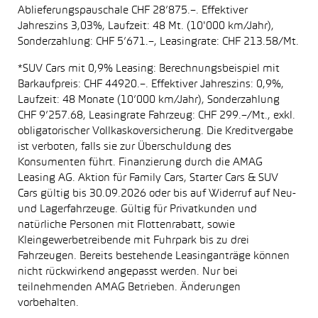
Ablieferungspauschale CHF 28’875.–. Effektiver
Jahreszins 3,03%, Laufzeit: 48 Mt. (10'000 km/Jahr),
Sonderzahlung: CHF 5’671.–, Leasingrate: CHF 213.58/Mt.
*SUV Cars mit 0,9% Leasing: Berechnungsbeispiel mit
Barkaufpreis: CHF 44920.–. Effektiver Jahreszins: 0,9%,
Laufzeit: 48 Monate (10’000 km/Jahr), Sonderzahlung
CHF 9’257.68, Leasingrate Fahrzeug: CHF 299.–/Mt., exkl.
obligatorischer Vollkaskoversicherung. Die Kreditvergabe
ist verboten, falls sie zur Überschuldung des
Konsumenten führt. Finanzierung durch die AMAG
Leasing AG. Aktion für Family Cars, Starter Cars & SUV
Cars gültig bis 30.09.2026 oder bis auf Widerruf auf Neu-
und Lagerfahrzeuge. Gültig für Privatkunden und
natürliche Personen mit Flottenrabatt, sowie
Kleingewerbetreibende mit Fuhrpark bis zu drei
Fahrzeugen. Bereits bestehende Leasinganträge können
nicht rückwirkend angepasst werden. Nur bei
teilnehmenden AMAG Betrieben. Änderungen
vorbehalten.