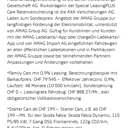
Gesellschaft AG. Risikoträgerin der Special LeasingPLUS
Care Ratenversicherung ist die AXA Versicherungen AG.
Laden zum Sonderpreis: Angebot der AMAG Gruppe zur
langfristigen Förderung der Elektromobilität, unterstützt
von AMAG Group AG. Gültig für Kundinnen und Kunden
mit der AMAG Ladekarte/-App oder chargeOn-Ladekarte/-
App und von AMAG Import AG eingeführten Fahrzeugen
an allen öffentlichen Ladestationen und in Parkhäusern
der AMAG Gruppe sowie bei teilnehmenden Partnern.
Anpassungen und Änderungen vorbehalten.
*Family Cars mit 0,9% Leasing: Berechnungsbeispiel mit
Barkaufpreis: CHF 79’545.–. Effektiver Jahreszins: 0,9%,
Laufzeit: 48 Monate (10’000 km/Jahr), Sonderzahlung
CHF 0.–, Leasingrate Fahrzeug: CHF 888.27/Mt., exkl.
obligatorischer Vollkaskoversicherung.
*Starter Cars ab CHF 199.–: Starter Cars, z.B. ab CHF
199.–/Mt. für den Skoda Fabia: Skoda Fabia Dynamic, 115
PS/85 kW, 7-Gang DSG Frontantrieb, 122g CO2/km,