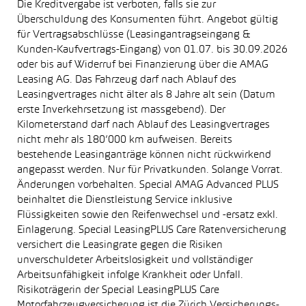
Die Kreditvergabe ist verboten, falls sie zur
Überschuldung des Konsumenten führt. Angebot gültig
für Vertragsabschlüsse (Leasingantragseingang &
Kunden-Kaufvertrags-Eingang) von 01.07. bis 30.09.2026
oder bis auf Widerruf bei Finanzierung über die AMAG
Leasing AG. Das Fahrzeug darf nach Ablauf des
Leasingvertrages nicht älter als 8 Jahre alt sein (Datum
erste Inverkehrsetzung ist massgebend). Der
Kilometerstand darf nach Ablauf des Leasingvertrages
nicht mehr als 180’000 km aufweisen. Bereits
bestehende Leasinganträge können nicht rückwirkend
angepasst werden. Nur für Privatkunden. Solange Vorrat.
Änderungen vorbehalten. Special AMAG Advanced PLUS
beinhaltet die Dienstleistung Service inklusive
Flüssigkeiten sowie den Reifenwechsel und -ersatz exkl.
Einlagerung. Special LeasingPLUS Care Ratenversicherung
versichert die Leasingrate gegen die Risiken
unverschuldeter Arbeitslosigkeit und vollständiger
Arbeitsunfähigkeit infolge Krankheit oder Unfall.
Risikoträgerin der Special LeasingPLUS Care
Motorfahrzeugversicherung ist die Zürich Versicherungs-