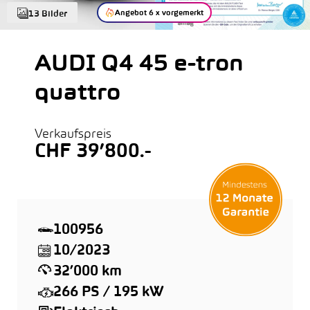
Angebot 6 x vorgemerkt
13 Bilder
AUDI Q4 45 e-tron
quattro
Verkaufspreis
CHF 39’800.-
100956
10/2023
32’000 km
266 PS / 195 kW