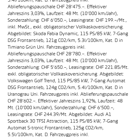
5.4l/100km, Kat. D. Fahrzeugpreis inkl.
Ablieferungspauschale CHF 28’475.–. Effektiver
Jahreszins 3,03%, Laufzeit: 48 Mt. (10’000 km/Jahr),
Sonderzahlung: CHF 6’050.–, Leasingrate: CHF 199.–/Mt.,
inkl. MwSt., exkl. obligatorischer Vollkaskoversicherung.
Abgebildet: Skoda Fabia Dynamic, 115 PS/85 kW, 7-Gang
DSG Frontantrieb, 121g CO2/km, 5.3l/100km, Kat. D in
Timiano Grün Uni. Fahrzeugpreis inkl.
Ablieferungspauschale CHF 28’780.–. Effektiver
Jahreszins 3,03%, Laufzeit: 48 Mt. (10’000 km/Jahr),
Sonderzahlung: CHF 5’650.–, Leasingrate: CHF 221.85/Mt.
exkl. obligatorischer Vollkaskoversicherung. Abgebildet:
Volkswagen Golf Trend, 115 PS/85 kW, 7-Gang Automat
DSG Frontantrieb, 124g CO2/km, 5.4l/100km, Kat. D in
Uranograu Uni. Fahrzeugpreis inkl. Ablieferungspauschale
CHF 28’602.–. Effektiver Jahreszins 1,92%, Laufzeit: 48
Mt. (10’000 km/Jahr), Sonderzahlung: CHF 6’500.–,
Leasingrate: CHF 244.39/Mt. Abgebildet: Audi A1
Sportback 30 TFSI Attraction, 115 PS/85 kW, 7-Gang
Automat S-tronic Frontantrieb, 125g CO2/km,
5.5l/100km, Kat. D. Fahrzeugpreis inkl.