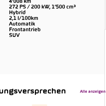
4’008 km
272 PS / 200 kW, 1’500 cm³
Hybrid
2,1 l/100km
Automatik
Frontantrieb
SUV
tungsversprechen
Alle anzeigen