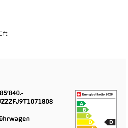
üft
85’840.-
ZZZFJ9T1071808
führwagen
n