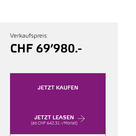
Verkaufspreis:
CHF 69’980.-
JETZT KAUFEN
JETZT LEASEN
(ab CHF 642.31.-/Monat)