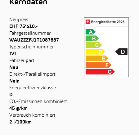
Kerndaten
Neupreis
CHF 75’610.-
Fahrgestellnummer
WAUZZZFJ1T1087887
Typenscheinnummer
IVI
Fahrzeugart
Neu
Direkt-/Parallelimport
Nein
Energieeffizienzklasse
D
CO₂-Emissionen kombiniert
45 g/km
Verbrauch kombiniert
2 l/100km