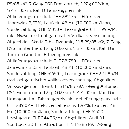
PS/85 kW, 7-Gang DSG Frontantrieb, 122g CO2/km,
5.4l/100km, Kat. D. Fahrzeugpreis inkl.
Ablieferungspauschale CHF 28’475.–. Effektiver
Jahreszins 3,03%, Laufzeit: 48 Mt. (10’000 km/Jahr),
Sonderzahlung: CHF 6’050.–, Leasingrate: CHF 199.–/Mt.,
inkl. MwSt., exkl. obligatorischer Vollkaskoversicherung.
Abgebildet: Skoda Fabia Dynamic, 115 PS/85 kW, 7-Gang
DSG Frontantrieb, 121g CO2/km, 5.3l/100km, Kat. D in
Timiano Grün Uni. Fahrzeugpreis inkl.
Ablieferungspauschale CHF 28’780.–. Effektiver
Jahreszins 3,03%, Laufzeit: 48 Mt. (10’000 km/Jahr),
Sonderzahlung: CHF 5’650.–, Leasingrate: CHF 221.85/Mt.
exkl. obligatorischer Vollkaskoversicherung. Abgebildet:
Volkswagen Golf Trend, 115 PS/85 kW, 7-Gang Automat
DSG Frontantrieb, 124g CO2/km, 5.4l/100km, Kat. D in
Uranograu Uni. Fahrzeugpreis inkl. Ablieferungspauschale
CHF 28’602.–. Effektiver Jahreszins 1,92%, Laufzeit: 48
Mt. (10’000 km/Jahr), Sonderzahlung: CHF 6’500.–,
Leasingrate: CHF 244.39/Mt. Abgebildet: Audi A1
Sportback 30 TFSI Attraction, 115 PS/85 kW, 7-Gang