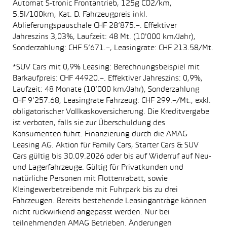
Automat S-tronic Frontantrieb, 125g CO2/km,
5.5l/100km, Kat. D. Fahrzeugpreis inkl.
Ablieferungspauschale CHF 28’875.–. Effektiver
Jahreszins 3,03%, Laufzeit: 48 Mt. (10'000 km/Jahr),
Sonderzahlung: CHF 5’671.–, Leasingrate: CHF 213.58/Mt.
*SUV Cars mit 0,9% Leasing: Berechnungsbeispiel mit
Barkaufpreis: CHF 44920.–. Effektiver Jahreszins: 0,9%,
Laufzeit: 48 Monate (10’000 km/Jahr), Sonderzahlung
CHF 9’257.68, Leasingrate Fahrzeug: CHF 299.–/Mt., exkl.
obligatorischer Vollkaskoversicherung. Die Kreditvergabe
ist verboten, falls sie zur Überschuldung des
Konsumenten führt. Finanzierung durch die AMAG
Leasing AG. Aktion für Family Cars, Starter Cars & SUV
Cars gültig bis 30.09.2026 oder bis auf Widerruf auf Neu-
und Lagerfahrzeuge. Gültig für Privatkunden und
natürliche Personen mit Flottenrabatt, sowie
Kleingewerbetreibende mit Fuhrpark bis zu drei
Fahrzeugen. Bereits bestehende Leasinganträge können
nicht rückwirkend angepasst werden. Nur bei
teilnehmenden AMAG Betrieben. Änderungen