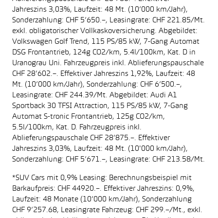
Jahreszins 3,03%, Laufzeit: 48 Mt. (10’000 km/Jahr),
Sonderzahlung: CHF 5’650.–, Leasingrate: CHF 221.85/Mt.
exkl. obligatorischer Vollkaskoversicherung. Abgebildet:
Volkswagen Golf Trend, 115 PS/85 kW, 7-Gang Automat
DSG Frontantrieb, 124g CO2/km, 5.4l/100km, Kat. D in
Uranograu Uni. Fahrzeugpreis inkl. Ablieferungspauschale
CHF 28’602.–. Effektiver Jahreszins 1,92%, Laufzeit: 48
Mt. (10’000 km/Jahr), Sonderzahlung: CHF 6’500.–,
Leasingrate: CHF 244.39/Mt. Abgebildet: Audi A1
Sportback 30 TFSI Attraction, 115 PS/85 kW, 7-Gang
Automat S-tronic Frontantrieb, 125g CO2/km,
5.5l/100km, Kat. D. Fahrzeugpreis inkl.
Ablieferungspauschale CHF 28’875.–. Effektiver
Jahreszins 3,03%, Laufzeit: 48 Mt. (10'000 km/Jahr),
Sonderzahlung: CHF 5’671.–, Leasingrate: CHF 213.58/Mt.
*SUV Cars mit 0,9% Leasing: Berechnungsbeispiel mit
Barkaufpreis: CHF 44920.–. Effektiver Jahreszins: 0,9%,
Laufzeit: 48 Monate (10’000 km/Jahr), Sonderzahlung
CHF 9’257.68, Leasingrate Fahrzeug: CHF 299.–/Mt., exkl.