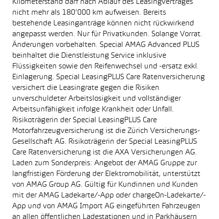
Kilometerstand darf nach Ablauf des Leasingvertrages
nicht mehr als 180’000 km aufweisen. Bereits
bestehende Leasinganträge können nicht rückwirkend
angepasst werden. Nur für Privatkunden. Solange Vorrat.
Änderungen vorbehalten. Special AMAG Advanced PLUS
beinhaltet die Dienstleistung Service inklusive
Flüssigkeiten sowie den Reifenwechsel und -ersatz exkl.
Einlagerung. Special LeasingPLUS Care Ratenversicherung
versichert die Leasingrate gegen die Risiken
unverschuldeter Arbeitslosigkeit und vollständiger
Arbeitsunfähigkeit infolge Krankheit oder Unfall.
Risikoträgerin der Special LeasingPLUS Care
Motorfahrzeugversicherung ist die Zürich Versicherungs-
Gesellschaft AG. Risikoträgerin der Special LeasingPLUS
Care Ratenversicherung ist die AXA Versicherungen AG.
Laden zum Sonderpreis: Angebot der AMAG Gruppe zur
langfristigen Förderung der Elektromobilität, unterstützt
von AMAG Group AG. Gültig für Kundinnen und Kunden
mit der AMAG Ladekarte/-App oder chargeOn-Ladekarte/-
App und von AMAG Import AG eingeführten Fahrzeugen
an allen öffentlichen Ladestationen und in Parkhäusern