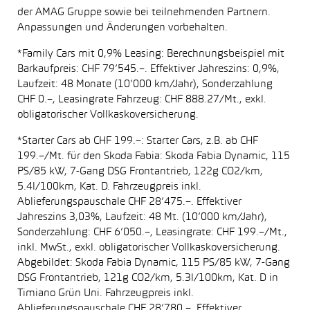
der AMAG Gruppe sowie bei teilnehmenden Partnern.
Anpassungen und Änderungen vorbehalten.
*Family Cars mit 0,9% Leasing: Berechnungsbeispiel mit
Barkaufpreis: CHF 79’545.–. Effektiver Jahreszins: 0,9%,
Laufzeit: 48 Monate (10’000 km/Jahr), Sonderzahlung
CHF 0.–, Leasingrate Fahrzeug: CHF 888.27/Mt., exkl.
obligatorischer Vollkaskoversicherung.
*Starter Cars ab CHF 199.–: Starter Cars, z.B. ab CHF
199.–/Mt. für den Skoda Fabia: Skoda Fabia Dynamic, 115
PS/85 kW, 7-Gang DSG Frontantrieb, 122g CO2/km,
5.4l/100km, Kat. D. Fahrzeugpreis inkl.
Ablieferungspauschale CHF 28’475.–. Effektiver
Jahreszins 3,03%, Laufzeit: 48 Mt. (10’000 km/Jahr),
Sonderzahlung: CHF 6’050.–, Leasingrate: CHF 199.–/Mt.,
inkl. MwSt., exkl. obligatorischer Vollkaskoversicherung.
Abgebildet: Skoda Fabia Dynamic, 115 PS/85 kW, 7-Gang
DSG Frontantrieb, 121g CO2/km, 5.3l/100km, Kat. D in
Timiano Grün Uni. Fahrzeugpreis inkl.
Ablieferungspauschale CHF 28’780.–. Effektiver