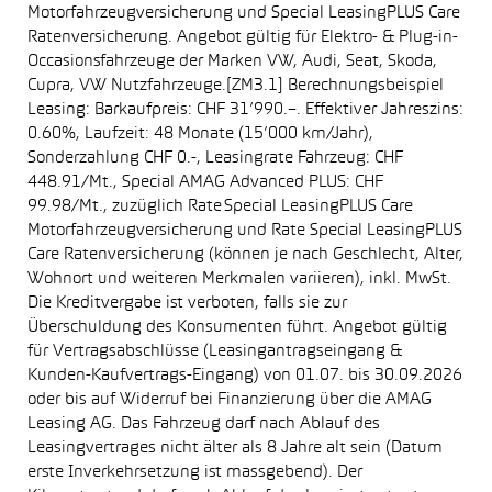
Motorfahrzeugversicherung und Special LeasingPLUS Care
Ratenversicherung. Angebot gültig für Elektro- & Plug-in-
Occasionsfahrzeuge der Marken VW, Audi, Seat, Skoda,
Cupra, VW Nutzfahrzeuge.[ZM3.1] Berechnungsbeispiel
Leasing: Barkaufpreis: CHF 31’990.–. Effektiver Jahreszins:
0.60%, Laufzeit: 48 Monate (15’000 km/Jahr),
Sonderzahlung CHF 0.-, Leasingrate Fahrzeug: CHF
448.91/Mt., Special AMAG Advanced PLUS: CHF
99.98/Mt., zuzüglich Rate Special LeasingPLUS Care
Motorfahrzeugversicherung und Rate Special LeasingPLUS
Care Ratenversicherung (können je nach Geschlecht, Alter,
Wohnort und weiteren Merkmalen variieren), inkl. MwSt.
Die Kreditvergabe ist verboten, falls sie zur
Überschuldung des Konsumenten führt. Angebot gültig
für Vertragsabschlüsse (Leasingantragseingang &
Kunden-Kaufvertrags-Eingang) von 01.07. bis 30.09.2026
oder bis auf Widerruf bei Finanzierung über die AMAG
Leasing AG. Das Fahrzeug darf nach Ablauf des
Leasingvertrages nicht älter als 8 Jahre alt sein (Datum
erste Inverkehrsetzung ist massgebend). Der