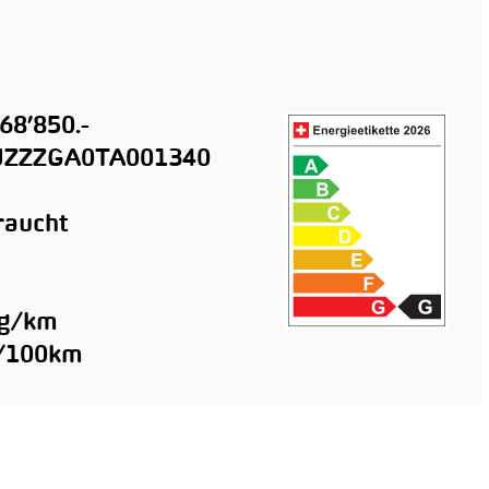
68’850.-
ZZZGA0TA001340
raucht
n
 g/km
l/100km