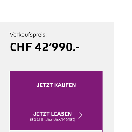
Verkaufspreis:
CHF 42’990.-
JETZT KAUFEN
JETZT LEASEN
(ab CHF 352.05.-/Monat)