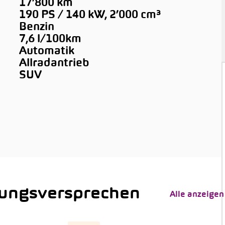
17’800 km
190 PS / 140 kW, 2’000 cm³
Benzin
7,6 l/100km
Automatik
Allradantrieb
SUV
tungsversprechen
Alle anzeigen