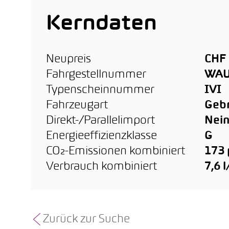
Kerndaten
Neupreis
CHF 
Fahrgestellnummer
WAU
Typenscheinnummer
IVI
Fahrzeugart
Geb
Direkt-/Parallelimport
Nei
Energieeffizienzklasse
G
CO₂-Emissionen kombiniert
173
Verbrauch kombiniert
7,6 
Zurück zur Suche