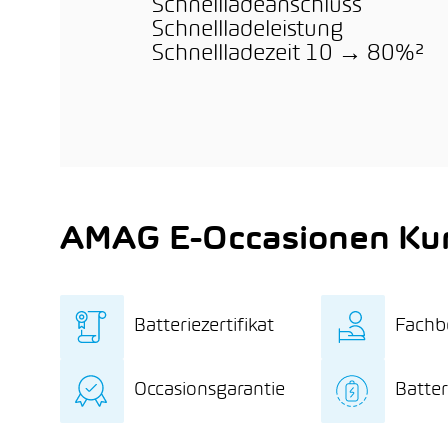
Schnellladeanschluss
Schnellladeleistung
Schnellladezeit 10 → 80%²
AMAG E-Occasionen Kun
Batteriezertifikat
Fachb
Unabhängiges
Exklu
Occasionsgarantie
Batter
Batteriezertifikat mit
rund 
detaillierter
hin z
12 Monate
8 Jah
Batteriediagnose
und 