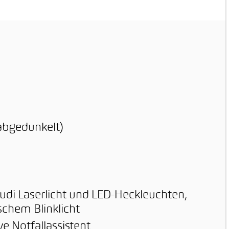
 bis zu 160'000 km
eistung ab 1.
kehrssetzung (je
dem, was zuerst
cht wird)
abgedunkelt)
udi Laserlicht und LED-Heckleuchten,
chem Blinklicht
ve Notfallassistent