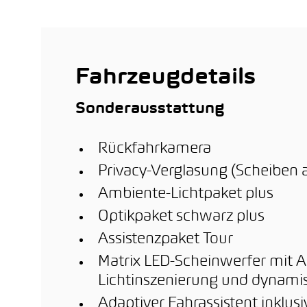
Occasionsgarantie
bzw.
Fahrl
Inver
nach
errei
Fahrzeugdetails
Sonderausstattung
Rückfahrkamera
Privacy-Verglasung (Scheiben 
Ambiente-Lichtpaket plus
Optikpaket schwarz plus
Assistenzpaket Tour
Matrix LED-Scheinwerfer mit A
Lichtinszenierung und dynamis
Adaptiver Fahrassistent inklusi