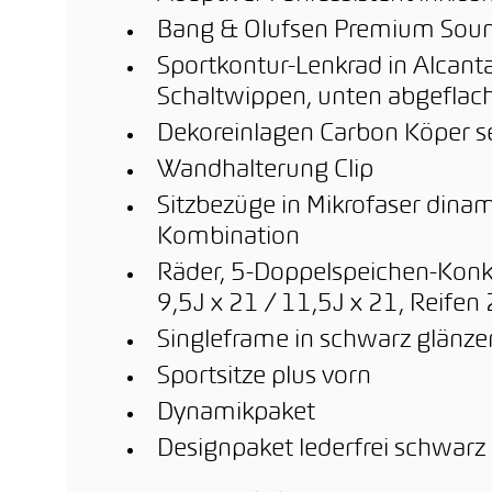
Bang & Olufsen Premium Soun
Sportkontur-Lenkrad in Alcanta
Schaltwippen, unten abgeflac
Dekoreinlagen Carbon Köper 
Wandhalterung Clip
Sitzbezüge in Mikrofaser dina
Kombination
Räder, 5-Doppelspeichen-Konk
9,5J x 21 / 11,5J x 21, Reif
Singleframe in schwarz glänz
Sportsitze plus vorn
Dynamikpaket
Designpaket lederfrei schwarz