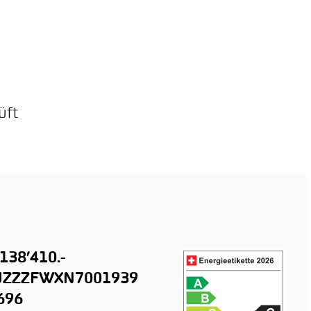
üft
138’410.-
ZZZFWXN7001939
696