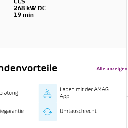
CCS
268 kW DC
19 min
denvorteile
Alle anzeigen
Laden mit der AMAG
eratung
App
sive Fachberatung
Laden mit der AMAG-
iegarantie
Umtauschrecht
um E-Mobilität bis
App an über 180
ur Heimladestation
Standorten zum
re Batteriegarantie
15 Tage Umtauschrecht
PV-Anlage
Sonderpreis*