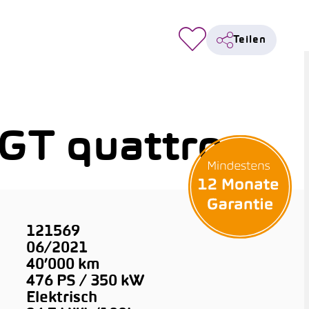
Teilen
 GT quattro
121569
06/2021
40’000 km
476 PS / 350 kW
Elektrisch