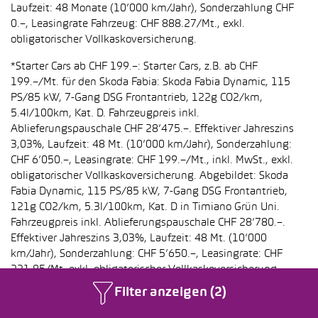
Laufzeit: 48 Monate (10’000 km/Jahr), Sonderzahlung CHF
0.–, Leasingrate Fahrzeug: CHF 888.27/Mt., exkl.
obligatorischer Vollkaskoversicherung.
*Starter Cars ab CHF 199.–: Starter Cars, z.B. ab CHF
199.–/Mt. für den Skoda Fabia: Skoda Fabia Dynamic, 115
PS/85 kW, 7-Gang DSG Frontantrieb, 122g CO2/km,
5.4l/100km, Kat. D. Fahrzeugpreis inkl.
Ablieferungspauschale CHF 28’475.–. Effektiver Jahreszins
3,03%, Laufzeit: 48 Mt. (10’000 km/Jahr), Sonderzahlung:
CHF 6’050.–, Leasingrate: CHF 199.–/Mt., inkl. MwSt., exkl.
obligatorischer Vollkaskoversicherung. Abgebildet: Skoda
Fabia Dynamic, 115 PS/85 kW, 7-Gang DSG Frontantrieb,
121g CO2/km, 5.3l/100km, Kat. D in Timiano Grün Uni.
Fahrzeugpreis inkl. Ablieferungspauschale CHF 28’780.–.
Effektiver Jahreszins 3,03%, Laufzeit: 48 Mt. (10’000
km/Jahr), Sonderzahlung: CHF 5’650.–, Leasingrate: CHF
221.85/Mt. exkl. obligatorischer Vollkaskoversicherung.
Abgebildet: Volkswagen Golf Trend, 115 PS/85 kW, 7-Gang
Filter anzeigen (2)
Automat DSG Frontantrieb, 124g CO2/km, 5.4l/100km, Kat.
D in Uranograu Uni. Fahrzeugpreis inkl.