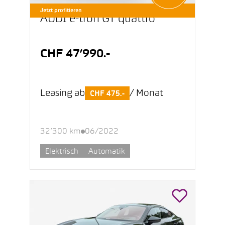
Jetzt profitieren
AUDI e-tron GT quattro
CHF 47’990.-
Leasing ab
/ Monat
CHF 475.-
32’300 km
06/2022
Elektrisch
Automatik