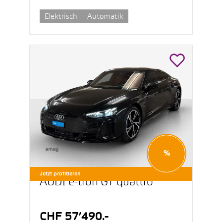
Elektrisch
Automatik
%
Jetzt profitieren
AUDI e-tron GT quattro
CHF 57’490.-