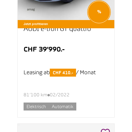
%
Jetzt profitieren
AUDI e-tron GT quattro
CHF 39’990.-
Leasing ab
/ Monat
CHF 410.-
81’100 km
02/2022
Elektrisch
Automatik