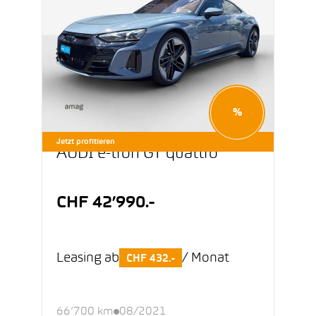
%
Jetzt profitieren
AUDI e-tron GT quattro
CHF 42’990.-
Leasing ab
/ Monat
CHF 432.-
66’700 km
08/2021