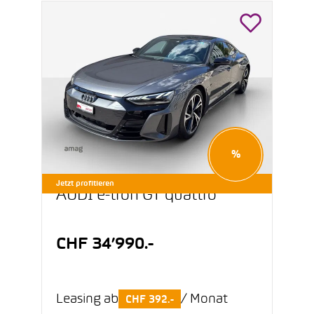
%
Jetzt profitieren
AUDI e-tron GT quattro
CHF 34’990.-
Leasing ab
/ Monat
CHF 392.-