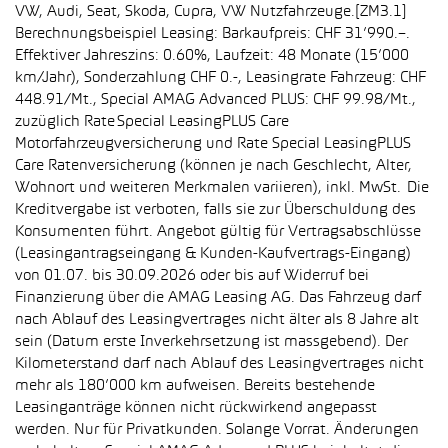
VW, Audi, Seat, Skoda, Cupra, VW Nutzfahrzeuge.[ZM3.1]
Berechnungsbeispiel Leasing: Barkaufpreis: CHF 31’990.–.
Effektiver Jahreszins: 0.60%, Laufzeit: 48 Monate (15’000
km/Jahr), Sonderzahlung CHF 0.-, Leasingrate Fahrzeug: CHF
448.91/Mt., Special AMAG Advanced PLUS: CHF 99.98/Mt.,
zuzüglich Rate Special LeasingPLUS Care
Motorfahrzeugversicherung und Rate Special LeasingPLUS
Care Ratenversicherung (können je nach Geschlecht, Alter,
Wohnort und weiteren Merkmalen variieren), inkl. MwSt. Die
Kreditvergabe ist verboten, falls sie zur Überschuldung des
Konsumenten führt. Angebot gültig für Vertragsabschlüsse
(Leasingantragseingang & Kunden-Kaufvertrags-Eingang)
von 01.07. bis 30.09.2026 oder bis auf Widerruf bei
Finanzierung über die AMAG Leasing AG. Das Fahrzeug darf
nach Ablauf des Leasingvertrages nicht älter als 8 Jahre alt
sein (Datum erste Inverkehrsetzung ist massgebend). Der
Kilometerstand darf nach Ablauf des Leasingvertrages nicht
mehr als 180’000 km aufweisen. Bereits bestehende
Leasinganträge können nicht rückwirkend angepasst
werden. Nur für Privatkunden. Solange Vorrat. Änderungen