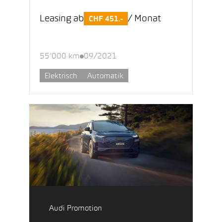
Leasing ab
/ Monat
CHF 451.-
55’000 km
09/2021
Elektrisch
Automatik
Audi Promotion