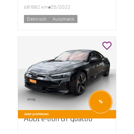
68’882 km
05/2022
Elektrisch
Automatik
%
Jetzt profitieren
AUDI e-tron GT quattro