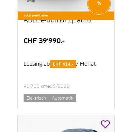
%
Jetzt profitieren
AUDI e-tron GT quattro
CHF 39’990.-
Leasing ab
/ Monat
CHF 414.-
91’700 km
05/2022
Elektrisch
Automatik