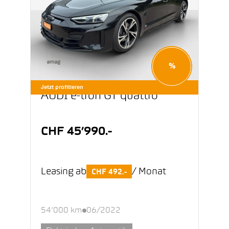
%
Jetzt profitieren
AUDI e-tron GT quattro
CHF 45’990.-
Leasing ab
/ Monat
CHF 492.-
54’000 km
06/2022