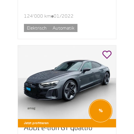
124’000 km
01/2022
Elektrisch
Automatik
%
Jetzt profitieren
AUDI e-tron GT quattro