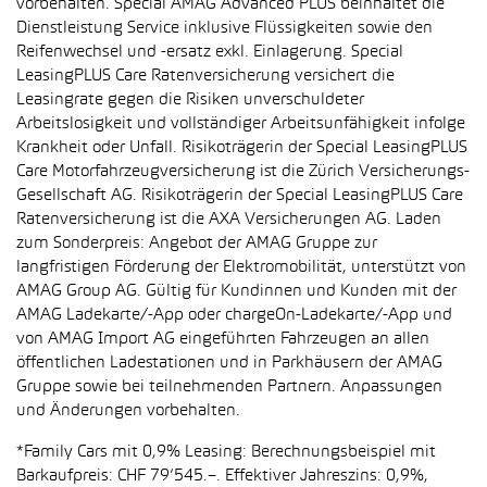
vorbehalten. Special AMAG Advanced PLUS beinhaltet die
Dienstleistung Service inklusive Flüssigkeiten sowie den
Reifenwechsel und -ersatz exkl. Einlagerung. Special
LeasingPLUS Care Ratenversicherung versichert die
Leasingrate gegen die Risiken unverschuldeter
Arbeitslosigkeit und vollständiger Arbeitsunfähigkeit infolge
Krankheit oder Unfall. Risikoträgerin der Special LeasingPLUS
Care Motorfahrzeugversicherung ist die Zürich Versicherungs-
Gesellschaft AG. Risikoträgerin der Special LeasingPLUS Care
Ratenversicherung ist die AXA Versicherungen AG. Laden
zum Sonderpreis: Angebot der AMAG Gruppe zur
langfristigen Förderung der Elektromobilität, unterstützt von
AMAG Group AG. Gültig für Kundinnen und Kunden mit der
AMAG Ladekarte/-App oder chargeOn-Ladekarte/-App und
von AMAG Import AG eingeführten Fahrzeugen an allen
öffentlichen Ladestationen und in Parkhäusern der AMAG
Gruppe sowie bei teilnehmenden Partnern. Anpassungen
und Änderungen vorbehalten.
*Family Cars mit 0,9% Leasing: Berechnungsbeispiel mit
Barkaufpreis: CHF 79’545.–. Effektiver Jahreszins: 0,9%,