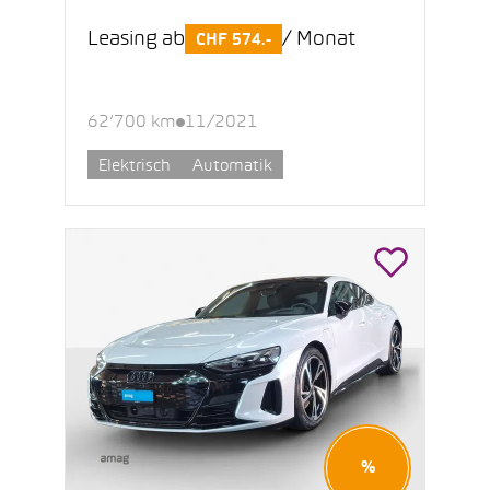
Leasing ab
/ Monat
CHF 574.-
62’700 km
11/2021
Elektrisch
Automatik
%