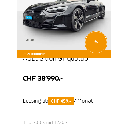
%
Jetzt profitieren
AUDI e-tron GT quattro
CHF 38’990.-
Leasing ab
/ Monat
CHF 459.-
110’200 km
11/2021