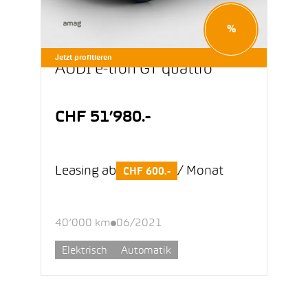
%
Jetzt profitieren
AUDI e-tron GT quattro
CHF 51’980.-
Leasing ab
/ Monat
CHF 600.-
40’000 km
06/2021
Elektrisch
Automatik