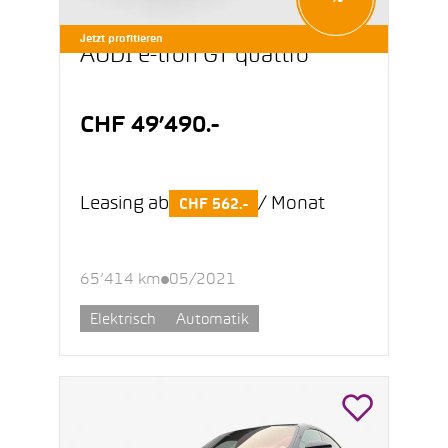
Jetzt profitieren
AUDI e-tron GT quattro
CHF 49’490.-
Leasing ab
/ Monat
CHF 562.-
65’414 km
05/2021
Elektrisch
Automatik