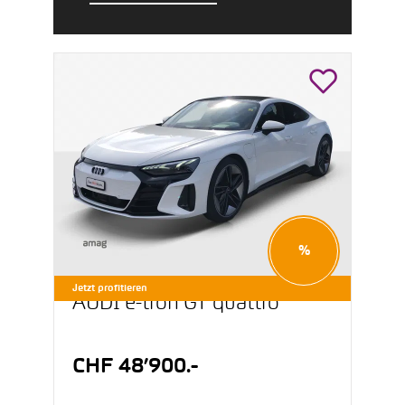
%
Jetzt profitieren
AUDI e-tron GT quattro
CHF 48’900.-