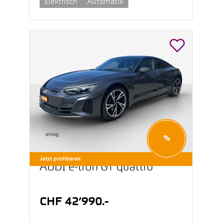
Elektrisch
Automatik
%
Jetzt profitieren
AUDI e-tron GT quattro
CHF 42’990.-