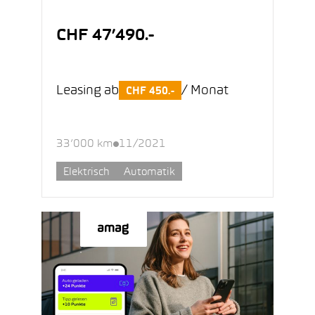
CHF 47’490.-
Leasing ab
/ Monat
CHF 450.-
33’000 km
11/2021
Elektrisch
Automatik