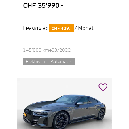
CHF 35’990.-
Leasing ab
/ Monat
CHF 409.-
145’000 km
03/2022
Elektrisch
Automatik