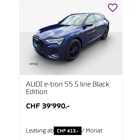
AUDI e-tron 55 S line Black
Edition
CHF 39’990.-
Leasing ab
/ Monat
CHF 413.-