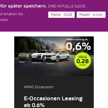
ür später speichern.
IHRE AKTUELLE SUCHE:
d erhalten Sie
Marke : AUDI
Modell : e-tron
boten.
AMAG Occasionen
E-Occasionen Leasing
ab 0.6%