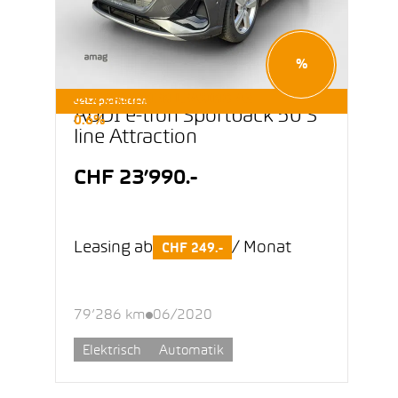
%
E-OCCASIONEN LEASING AB
Jetzt profitieren
AUDI e-tron Sportback 50 S
0.6%
line Attraction
CHF 23’990.-
Leasing ab
/ Monat
CHF 249.-
79’286 km
06/2020
Elektrisch
Automatik