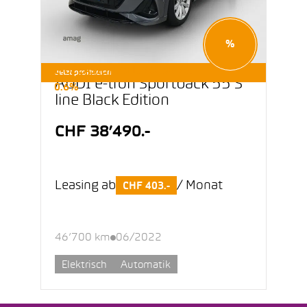
%
E-OCCASIONEN LEASING AB
Jetzt profitieren
AUDI e-tron Sportback 55 S
0.6%
line Black Edition
CHF 38’490.-
Leasing ab
/ Monat
CHF 403.-
46’700 km
06/2022
Elektrisch
Automatik