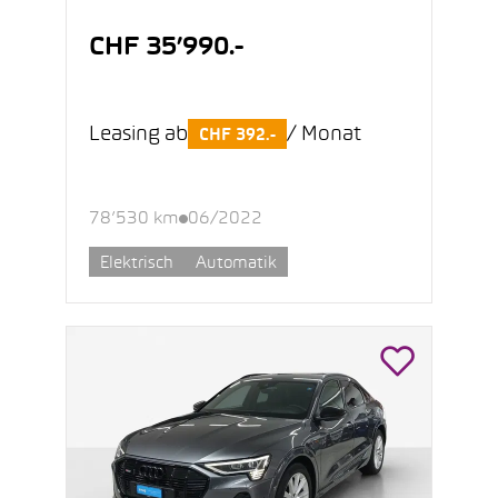
CHF 35’990.-
Leasing ab
/ Monat
CHF 392.-
78’530 km
06/2022
Elektrisch
Automatik