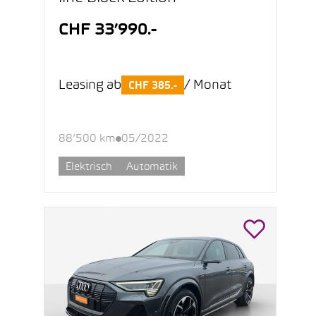
CHF 33’990.-
Leasing ab
/ Monat
CHF 385.-
88’500 km
05/2022
Elektrisch
Automatik