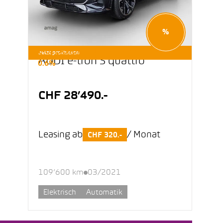
%
E-OCCASIONEN LEASING AB
Jetzt profitieren
AUDI e-tron S quattro
0.6%
CHF 28’490.-
Leasing ab
/ Monat
CHF 320.-
109’600 km
03/2021
Elektrisch
Automatik