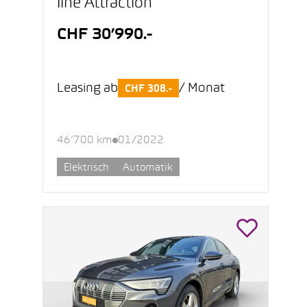
line Attraction
CHF 30’990.-
Leasing ab
/ Monat
CHF 308.-
46’700 km
01/2022
Elektrisch
Automatik