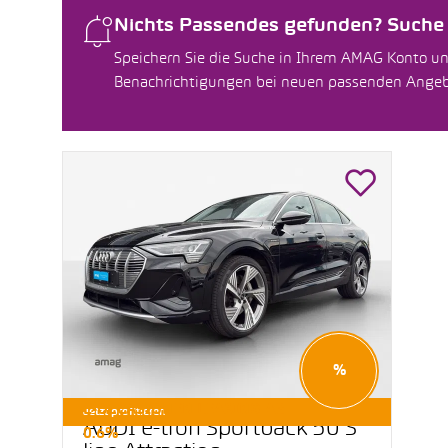
Nichts Passendes gefunden? Suche f
Speichern Sie die Suche in Ihrem AMAG Konto un
Benachrichtigungen bei neuen passenden Ange
%
E-OCCASIONEN LEASING AB
Jetzt profitieren
AUDI e-tron Sportback 50 S
0.6%