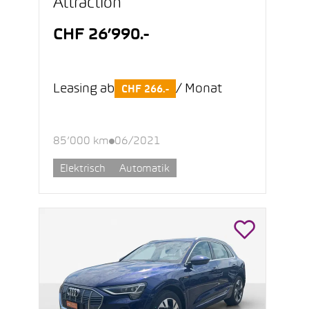
Attraction
CHF 26’990.-
Leasing ab
/ Monat
CHF 266.-
85’000 km
06/2021
Elektrisch
Automatik