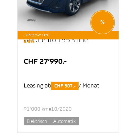
%
E-OCCASIONEN LEASING AB
Jetzt profitieren
AUDI e-tron 55 S line
0.6%
CHF 27’990.-
Leasing ab
/ Monat
CHF 307.-
91’000 km
10/2020
Elektrisch
Automatik