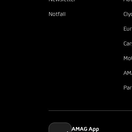
Notfall
Cly
Eur
Car
Mob
AMA
Par
AMAG App