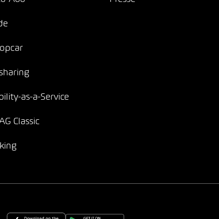
de
opcar
sharing
ility-as-a-Service
G Classic
king