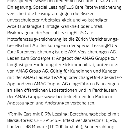
Flüssigkeiten sowie den Reifenwechsel und -ersatz exkl.
Einlagerung. Special LeasingPLUS Care Ratenversicherung
versichert die Leasingrate gegen die Risiken
unverschuldeter Arbeitslosigkeit und vollständiger
Arbeitsunfähigkeit infolge Krankheit oder Unfall.
Risikoträgerin der Special LeasingPLUS Care
Motorfahrzeugversicherung ist die Zürich Versicherungs-
Gesellschaft AG. Risikoträgerin der Special LeasingPLUS
Care Ratenversicherung ist die AXA Versicherungen AG.
Laden zum Sonderpreis: Angebot der AMAG Gruppe zur
langfristigen Förderung der Elektromobilität, unterstützt
von AMAG Group AG. Gültig für Kundinnen und Kunden
mit der AMAG Ladekarte/-App oder chargeOn-Ladekarte/-
App und von AMAG Import AG eingeführten Fahrzeugen
an allen öffentlichen Ladestationen und in Parkhäusern
der AMAG Gruppe sowie bei teilnehmenden Partnern.
Anpassungen und Änderungen vorbehalten.
*Family Cars mit 0,9% Leasing: Berechnungsbeispiel mit
Barkaufpreis: CHF 79’545.–. Effektiver Jahreszins: 0,9%,
Laufzeit: 48 Monate (10’000 km/Jahr), Sonderzahlung