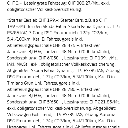
CHF 0.–, Leasingrate Fahrzeug: CHF 888.27/Mt., exkl.
obligatorischer Vollkaskoversicherung.
*Starter Cars ab CHF 199.–: Starter Cars, z.B. ab CHF
199.–/Mt. für den Skoda Fabia: Skoda Fabia Dynamic, 115
PS/85 kW, 7-Gang DSG Frontantrieb, 122g CO2/km,
5.4l/100km, Kat. D. Fahrzeugpreis inkl.
Ablieferungspauschale CHF 28’475.–. Effektiver
Jahreszins 3,03%, Laufzeit: 48 Mt. (10’000 km/Jahr),
Sonderzahlung: CHF 6’050.–, Leasingrate: CHF 199.–/Mt.,
inkl. MwSt., exkl. obligatorischer Vollkaskoversicherung.
Abgebildet: Skoda Fabia Dynamic, 115 PS/85 kW, 7-Gang
DSG Frontantrieb, 121g CO2/km, 5.3l/100km, Kat. D in
Timiano Grün Uni. Fahrzeugpreis inkl.
Ablieferungspauschale CHF 28’780.–. Effektiver
Jahreszins 3,03%, Laufzeit: 48 Mt. (10’000 km/Jahr),
Sonderzahlung: CHF 5’650.–, Leasingrate: CHF 221.85/Mt.
exkl. obligatorischer Vollkaskoversicherung. Abgebildet:
Volkswagen Golf Trend, 115 PS/85 kW, 7-Gang Automat
DSG Frontantrieb, 124g CO2/km, 5.4l/100km, Kat. D in
Uranograu Uni. Fahrzeugpreis inkl. Ablieferungspauschale