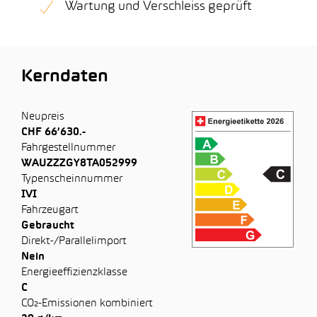
Wartung und Verschleiss geprüft
Kerndaten
Neupreis
CHF 66’630.-
Fahrgestellnummer
WAUZZZGY8TA052999
Typenscheinnummer
IVI
Fahrzeugart
Gebraucht
Direkt-/Parallelimport
Nein
Energieeffizienzklasse
C
CO₂-Emissionen kombiniert