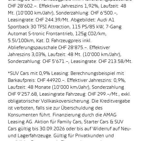
CHF 28’602.–. Effektiver Jahreszins 1,92%, Laufzeit: 48
Mt. (10’000 km/Jahr), Sonderzahlung: CHF 6’500.–,
Leasingrate: CHF 244.39/Mt. Abgebildet: Audi A1
Sportback 30 TFSI Attraction, 115 PS/85 kW, 7-Gang
Automat S-tronic Frontantrieb, 125g CO2/km,
5.5l/100km, Kat. D. Fahrzeugpreis inkl.
Ablieferungspauschale CHF 28’875.–. Effektiver
Jahreszins 3,03%, Laufzeit: 48 Mt. (10'000 km/Jahr),
Sonderzahlung: CHF 5’671.–, Leasingrate: CHF 213.58/Mt.
*SUV Cars mit 0,9% Leasing: Berechnungsbeispiel mit
Barkaufpreis: CHF 44920.–. Effektiver Jahreszins: 0,9%,
Laufzeit: 48 Monate (10’000 km/Jahr), Sonderzahlung
CHF 9’257.68, Leasingrate Fahrzeug: CHF 299.–/Mt., exkl.
obligatorischer Vollkaskoversicherung. Die Kreditvergabe
ist verboten, falls sie zur Überschuldung des
Konsumenten führt. Finanzierung durch die AMAG
Leasing AG. Aktion für Family Cars, Starter Cars & SUV
Cars gültig bis 30.09.2026 oder bis auf Widerruf auf Neu-
und Lagerfahrzeuge. Gültig für Privatkunden und