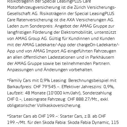
Risikoträgerin der Special LeasingPLUS Care
Motorfahrzeugversicherung ist die Zürich Versicherungs-
Gesellschaft AG. Risikoträgerin der Special LeasingPLUS
Care Ratenversicherung ist die AXA Versicherungen AG.
Laden zum Sonderpreis: Angebot der AMAG Gruppe zur
langfristigen Förderung der Elektromobilität, unterstützt
von AMAG Group AG. Gültig für Kundinnen und Kunden
mit der AMAG Ladekarte/-App oder chargeOn-Ladekarte/-
App und von AMAG Import AG eingeführten Fahrzeugen
an allen öffentlichen Ladestationen und in Parkhäusern
der AMAG Gruppe sowie bei teilnehmenden Partnern.
Anpassungen und Änderungen vorbehalten.
*Family Cars mit 0,9% Leasing: Berechnungsbeispiel mit
Barkaufpreis: CHF 79’545.–. Effektiver Jahreszins: 0,9%,
Laufzeit: 48 Monate (10’000 km/Jahr), Sonderzahlung
CHF 0.–, Leasingrate Fahrzeug: CHF 888.27/Mt., exkl.
obligatorischer Vollkaskoversicherung.
*Starter Cars ab CHF 199.–: Starter Cars, z.B. ab CHF
199.–/Mt. für den Skoda Fabia: Skoda Fabia Dynamic, 115