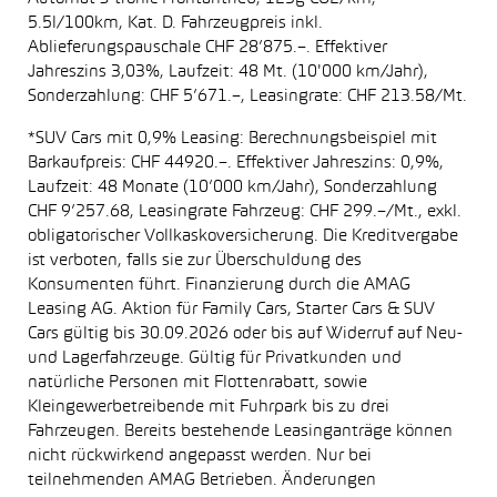
5.5l/100km, Kat. D. Fahrzeugpreis inkl.
Ablieferungspauschale CHF 28’875.–. Effektiver
Jahreszins 3,03%, Laufzeit: 48 Mt. (10'000 km/Jahr),
Sonderzahlung: CHF 5’671.–, Leasingrate: CHF 213.58/Mt.
*SUV Cars mit 0,9% Leasing: Berechnungsbeispiel mit
Barkaufpreis: CHF 44920.–. Effektiver Jahreszins: 0,9%,
Laufzeit: 48 Monate (10’000 km/Jahr), Sonderzahlung
CHF 9’257.68, Leasingrate Fahrzeug: CHF 299.–/Mt., exkl.
obligatorischer Vollkaskoversicherung. Die Kreditvergabe
ist verboten, falls sie zur Überschuldung des
Konsumenten führt. Finanzierung durch die AMAG
Leasing AG. Aktion für Family Cars, Starter Cars & SUV
Cars gültig bis 30.09.2026 oder bis auf Widerruf auf Neu-
und Lagerfahrzeuge. Gültig für Privatkunden und
natürliche Personen mit Flottenrabatt, sowie
Kleingewerbetreibende mit Fuhrpark bis zu drei
Fahrzeugen. Bereits bestehende Leasinganträge können
nicht rückwirkend angepasst werden. Nur bei
teilnehmenden AMAG Betrieben. Änderungen