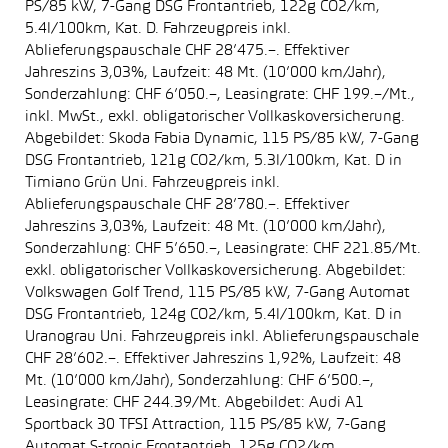
PS/85 kW, 7-Gang DSG Frontantrieb, 122g CO2/km,
5.4l/100km, Kat. D. Fahrzeugpreis inkl.
Ablieferungspauschale CHF 28’475.–. Effektiver
Jahreszins 3,03%, Laufzeit: 48 Mt. (10’000 km/Jahr),
Sonderzahlung: CHF 6’050.–, Leasingrate: CHF 199.–/Mt.,
inkl. MwSt., exkl. obligatorischer Vollkaskoversicherung.
Abgebildet: Skoda Fabia Dynamic, 115 PS/85 kW, 7-Gang
DSG Frontantrieb, 121g CO2/km, 5.3l/100km, Kat. D in
Timiano Grün Uni. Fahrzeugpreis inkl.
Ablieferungspauschale CHF 28’780.–. Effektiver
Jahreszins 3,03%, Laufzeit: 48 Mt. (10’000 km/Jahr),
Sonderzahlung: CHF 5’650.–, Leasingrate: CHF 221.85/Mt.
exkl. obligatorischer Vollkaskoversicherung. Abgebildet:
Volkswagen Golf Trend, 115 PS/85 kW, 7-Gang Automat
DSG Frontantrieb, 124g CO2/km, 5.4l/100km, Kat. D in
Uranograu Uni. Fahrzeugpreis inkl. Ablieferungspauschale
CHF 28’602.–. Effektiver Jahreszins 1,92%, Laufzeit: 48
Mt. (10’000 km/Jahr), Sonderzahlung: CHF 6’500.–,
Leasingrate: CHF 244.39/Mt. Abgebildet: Audi A1
Sportback 30 TFSI Attraction, 115 PS/85 kW, 7-Gang
Automat S-tronic Frontantrieb, 125g CO2/km,