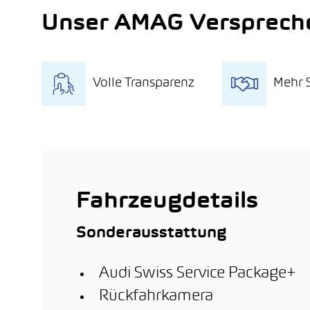
Unser AMAG Versprech
Volle Transparenz
Mehr S
Qualitätscheck
15 T
Kostenlose Probefahrt
Umfa
Quali
Fair und mit wenigen
Klicks Fahrzeug online
Mind
kaufen
Mobil
Fahrzeugdetails
Sonderausstattung
Audi Swiss Service Package+
Rückfahrkamera