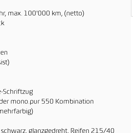
hr, max. 100'000 km, (netto)
ck
nen
ist)
-Schriftzug
tleder mono.pur 550 Kombination
mehrfarbig)
, schwarz, glanzgedreht, Reifen 215/40