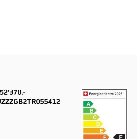
52’370.-
ZZZGB2TR055412
n