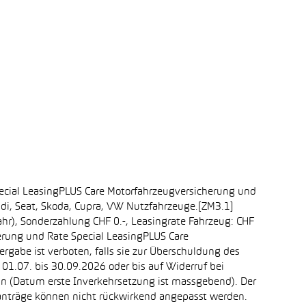
ecial LeasingPLUS Care Motorfahrzeugversicherung und
udi, Seat, Skoda, Cupra, VW Nutzfahrzeuge.[ZM3.1]
ahr), Sonderzahlung CHF 0.-, Leasingrate Fahrzeug: CHF
erung und Rate Special LeasingPLUS Care
rgabe ist verboten, falls sie zur Überschuldung des
1.07. bis 30.09.2026 oder bis auf Widerruf bei
ein (Datum erste Inverkehrsetzung ist massgebend). Der
ganträge können nicht rückwirkend angepasst werden.