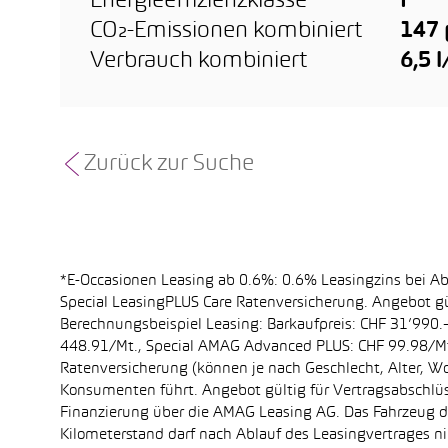
Energieeffizienzklasse
F
CO₂-Emissionen kombiniert
147
Verbrauch kombiniert
6,5 
Zurück zur Suche
*E-Occasionen Leasing ab 0.6%: 0.6% Leasingzins bei A
Special LeasingPLUS Care Ratenversicherung. Angebot gü
Berechnungsbeispiel Leasing: Barkaufpreis: CHF 31’990.–
448.91/Mt., Special AMAG Advanced PLUS: CHF 99.98/Mt.
Ratenversicherung (können je nach Geschlecht, Alter, Wo
Konsumenten führt. Angebot gültig für Vertragsabschlüs
Finanzierung über die AMAG Leasing AG. Das Fahrzeug dar
Kilometerstand darf nach Ablauf des Leasingvertrages 