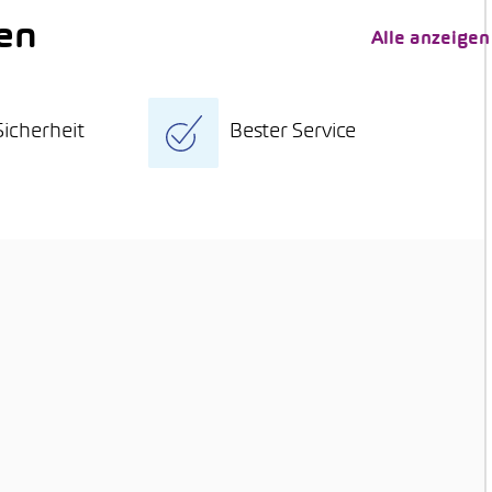
en
Alle anzeigen
icherheit
Bester Service
age Umtauschrecht
Grosse Fahrzeugauswahl
ssender
Höchste Servicequalität
tätscheck
Attraktive Finanzierung
estens 12 Monate
Individuelle
itätsgarantie
Versicherungen