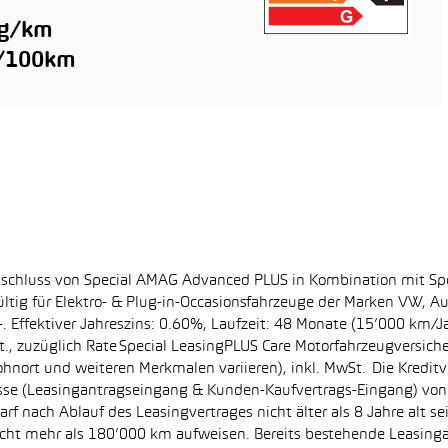
 g/km
l/100km
bschluss von Special AMAG Advanced PLUS in Kombination mit Sp
ltig für Elektro- & Plug-in-Occasionsfahrzeuge der Marken VW, A
. Effektiver Jahreszins: 0.60%, Laufzeit: 48 Monate (15’000 km/J
, zuzüglich Rate Special LeasingPLUS Care Motorfahrzeugversich
hnort und weiteren Merkmalen variieren), inkl. MwSt. Die Kreditve
se (Leasingantragseingang & Kunden-Kaufvertrags-Eingang) von 0
f nach Ablauf des Leasingvertrages nicht älter als 8 Jahre alt s
nicht mehr als 180’000 km aufweisen. Bereits bestehende Leasin