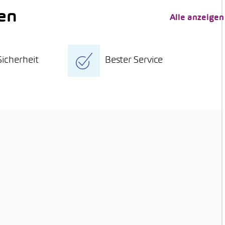
en
Alle anzeigen
icherheit
Bester Service
age Umtauschrecht
Grosse Fahrzeugauswahl
ssender
Höchste Servicequalität
tätscheck
Attraktive Finanzierung
estens 12 Monate
Individuelle
itätsgarantie
Versicherungen