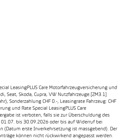
ecial LeasingPLUS Care Motorfahrzeugversicherung und
udi, Seat, Skoda, Cupra, VW Nutzfahrzeuge.[ZM3.1]
ahr), Sonderzahlung CHF 0.-, Leasingrate Fahrzeug: CHF
erung und Rate Special LeasingPLUS Care
rgabe ist verboten, falls sie zur Überschuldung des
1.07. bis 30.09.2026 oder bis auf Widerruf bei
ein (Datum erste Inverkehrsetzung ist massgebend). Der
ganträge können nicht rückwirkend angepasst werden.