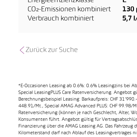
Energieeffizienzklasse
E
CO₂-Emissionen kombiniert
130
Verbrauch kombiniert
5,7 
Zurück zur Suche
*E-Occasionen Leasing ab 0.6%: 0.6% Leasingzins bei A
Special LeasingPLUS Care Ratenversicherung. Angebot gü
Berechnungsbeispiel Leasing: Barkaufpreis: CHF 31’990.–
448.91/Mt., Special AMAG Advanced PLUS: CHF 99.98/Mt.
Ratenversicherung (können je nach Geschlecht, Alter, Wo
Konsumenten führt. Angebot gültig für Vertragsabschlüs
Finanzierung über die AMAG Leasing AG. Das Fahrzeug dar
Kilometerstand darf nach Ablauf des Leasingvertrages 