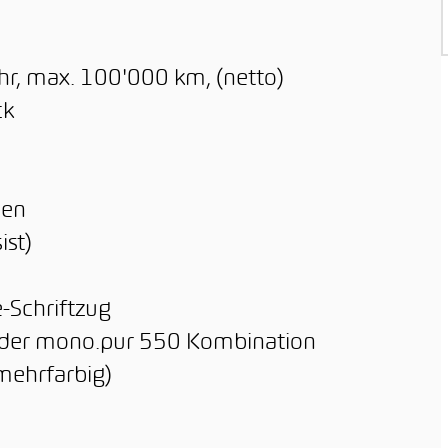
hr, max. 100'000 km, (netto)
ck
nen
ist)
-Schriftzug
tleder mono.pur 550 Kombination
mehrfarbig)