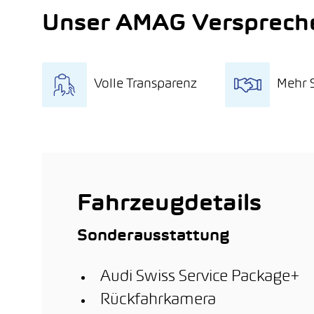
Unser AMAG Versprech
Volle Transparenz
Mehr S
Qualitätscheck
15 T
Kostenlose Probefahrt
Umfa
Quali
Fair und mit wenigen
Klicks Fahrzeug online
Mind
kaufen
Mobil
Fahrzeugdetails
Sonderausstattung
Audi Swiss Service Package+
Rückfahrkamera