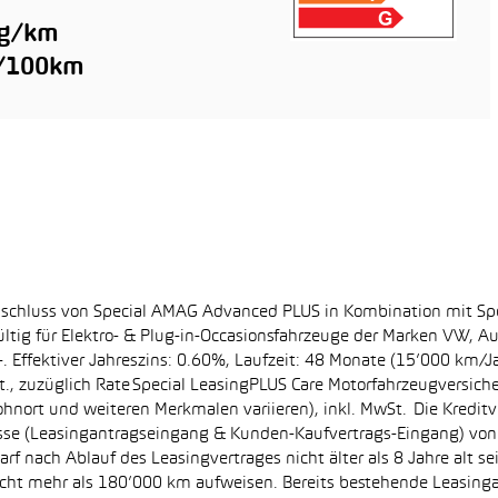
 g/km
l/100km
bschluss von Special AMAG Advanced PLUS in Kombination mit Sp
ltig für Elektro- & Plug-in-Occasionsfahrzeuge der Marken VW, A
. Effektiver Jahreszins: 0.60%, Laufzeit: 48 Monate (15’000 km/J
, zuzüglich Rate Special LeasingPLUS Care Motorfahrzeugversich
hnort und weiteren Merkmalen variieren), inkl. MwSt. Die Kreditve
se (Leasingantragseingang & Kunden-Kaufvertrags-Eingang) von 0
f nach Ablauf des Leasingvertrages nicht älter als 8 Jahre alt s
nicht mehr als 180’000 km aufweisen. Bereits bestehende Leasin