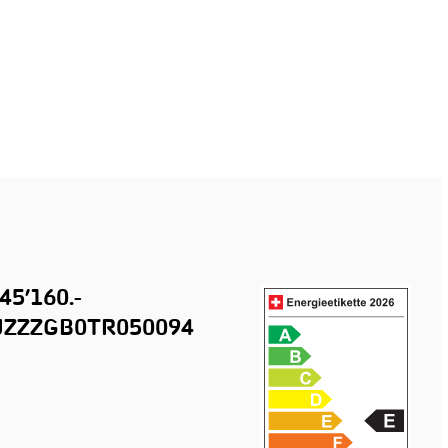
45’160.-
ZZZGB0TR050094
n