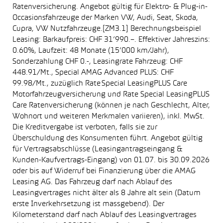
Ratenversicherung. Angebot gültig für Elektro- & Plug-in-
Occasionsfahrzeuge der Marken VW, Audi, Seat, Skoda,
Cupra, VW Nutzfahrzeuge.[ZM3.1] Berechnungsbeispiel
Leasing: Barkaufpreis: CHF 31’990.–. Effektiver Jahreszins:
0.60%, Laufzeit: 48 Monate (15’000 km/Jahr),
Sonderzahlung CHF 0.-, Leasingrate Fahrzeug: CHF
448.91/Mt., Special AMAG Advanced PLUS: CHF
99.98/Mt., zuzüglich Rate Special LeasingPLUS Care
Motorfahrzeugversicherung und Rate Special LeasingPLUS
Care Ratenversicherung (können je nach Geschlecht, Alter,
Wohnort und weiteren Merkmalen variieren), inkl. MwSt.
Die Kreditvergabe ist verboten, falls sie zur
Überschuldung des Konsumenten führt. Angebot gültig
für Vertragsabschlüsse (Leasingantragseingang &
Kunden-Kaufvertrags-Eingang) von 01.07. bis 30.09.2026
oder bis auf Widerruf bei Finanzierung über die AMAG
Leasing AG. Das Fahrzeug darf nach Ablauf des
Leasingvertrages nicht älter als 8 Jahre alt sein (Datum
erste Inverkehrsetzung ist massgebend). Der
Kilometerstand darf nach Ablauf des Leasingvertrages