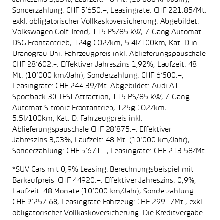
Jahreszins 3,03%, Laufzeit: 48 Mt. (10’000 km/Jahr),
Sonderzahlung: CHF 5’650.–, Leasingrate: CHF 221.85/Mt.
exkl. obligatorischer Vollkaskoversicherung. Abgebildet:
Volkswagen Golf Trend, 115 PS/85 kW, 7-Gang Automat
DSG Frontantrieb, 124g CO2/km, 5.4l/100km, Kat. D in
Uranograu Uni. Fahrzeugpreis inkl. Ablieferungspauschale
CHF 28’602.–. Effektiver Jahreszins 1,92%, Laufzeit: 48
Mt. (10’000 km/Jahr), Sonderzahlung: CHF 6’500.–,
Leasingrate: CHF 244.39/Mt. Abgebildet: Audi A1
Sportback 30 TFSI Attraction, 115 PS/85 kW, 7-Gang
Automat S-tronic Frontantrieb, 125g CO2/km,
5.5l/100km, Kat. D. Fahrzeugpreis inkl.
Ablieferungspauschale CHF 28’875.–. Effektiver
Jahreszins 3,03%, Laufzeit: 48 Mt. (10'000 km/Jahr),
Sonderzahlung: CHF 5’671.–, Leasingrate: CHF 213.58/Mt.
*SUV Cars mit 0,9% Leasing: Berechnungsbeispiel mit
Barkaufpreis: CHF 44920.–. Effektiver Jahreszins: 0,9%,
Laufzeit: 48 Monate (10’000 km/Jahr), Sonderzahlung
CHF 9’257.68, Leasingrate Fahrzeug: CHF 299.–/Mt., exkl.
obligatorischer Vollkaskoversicherung. Die Kreditvergabe