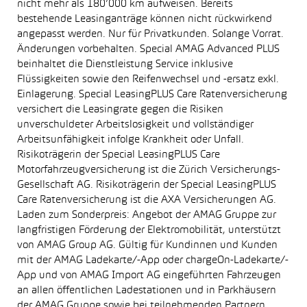
nicht mehr als 180’000 km aufweisen. Bereits
bestehende Leasinganträge können nicht rückwirkend
angepasst werden. Nur für Privatkunden. Solange Vorrat.
Änderungen vorbehalten. Special AMAG Advanced PLUS
beinhaltet die Dienstleistung Service inklusive
Flüssigkeiten sowie den Reifenwechsel und -ersatz exkl.
Einlagerung. Special LeasingPLUS Care Ratenversicherung
versichert die Leasingrate gegen die Risiken
unverschuldeter Arbeitslosigkeit und vollständiger
Arbeitsunfähigkeit infolge Krankheit oder Unfall.
Risikoträgerin der Special LeasingPLUS Care
Motorfahrzeugversicherung ist die Zürich Versicherungs-
Gesellschaft AG. Risikoträgerin der Special LeasingPLUS
Care Ratenversicherung ist die AXA Versicherungen AG.
Laden zum Sonderpreis: Angebot der AMAG Gruppe zur
langfristigen Förderung der Elektromobilität, unterstützt
von AMAG Group AG. Gültig für Kundinnen und Kunden
mit der AMAG Ladekarte/-App oder chargeOn-Ladekarte/-
App und von AMAG Import AG eingeführten Fahrzeugen
an allen öffentlichen Ladestationen und in Parkhäusern
der AMAG Gruppe sowie bei teilnehmenden Partnern.