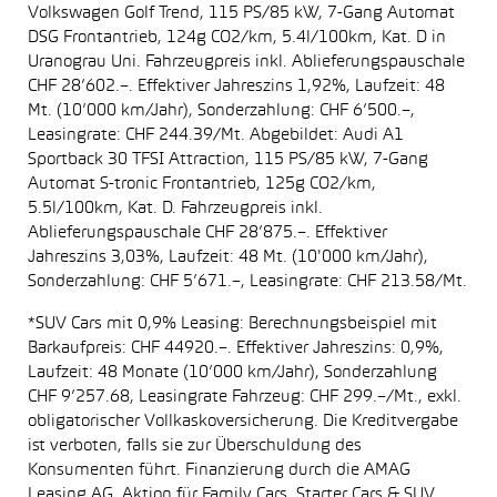
Volkswagen Golf Trend, 115 PS/85 kW, 7-Gang Automat
DSG Frontantrieb, 124g CO2/km, 5.4l/100km, Kat. D in
Uranograu Uni. Fahrzeugpreis inkl. Ablieferungspauschale
CHF 28’602.–. Effektiver Jahreszins 1,92%, Laufzeit: 48
Mt. (10’000 km/Jahr), Sonderzahlung: CHF 6’500.–,
Leasingrate: CHF 244.39/Mt. Abgebildet: Audi A1
Sportback 30 TFSI Attraction, 115 PS/85 kW, 7-Gang
Automat S-tronic Frontantrieb, 125g CO2/km,
5.5l/100km, Kat. D. Fahrzeugpreis inkl.
Ablieferungspauschale CHF 28’875.–. Effektiver
Jahreszins 3,03%, Laufzeit: 48 Mt. (10'000 km/Jahr),
Sonderzahlung: CHF 5’671.–, Leasingrate: CHF 213.58/Mt.
*SUV Cars mit 0,9% Leasing: Berechnungsbeispiel mit
Barkaufpreis: CHF 44920.–. Effektiver Jahreszins: 0,9%,
Laufzeit: 48 Monate (10’000 km/Jahr), Sonderzahlung
CHF 9’257.68, Leasingrate Fahrzeug: CHF 299.–/Mt., exkl.
obligatorischer Vollkaskoversicherung. Die Kreditvergabe
ist verboten, falls sie zur Überschuldung des
Konsumenten führt. Finanzierung durch die AMAG
Leasing AG. Aktion für Family Cars, Starter Cars & SUV