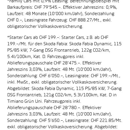
*Family Cars mit 0,9% Leasing: Berechnungsbeispiel mit
Barkaufpreis: CHF 79’545.–. Effektiver Jahreszins: 0,9%,
Laufzeit: 48 Monate (10’000 km/Jahr), Sonderzahlung
CHF 0.–, Leasingrate Fahrzeug: CHF 888.27/Mt., exkl.
obligatorischer Vollkaskoversicherung.
*Starter Cars ab CHF 199.–: Starter Cars, z.B. ab CHF
199.–/Mt. für den Skoda Fabia: Skoda Fabia Dynamic, 115
PS/85 kW, 7-Gang DSG Frontantrieb, 122g CO2/km,
5.4l/100km, Kat. D. Fahrzeugpreis inkl.
Ablieferungspauschale CHF 28’475.–. Effektiver
Jahreszins 3,03%, Laufzeit: 48 Mt. (10’000 km/Jahr),
Sonderzahlung: CHF 6’050.–, Leasingrate: CHF 199.–/Mt.,
inkl. MwSt., exkl. obligatorischer Vollkaskoversicherung.
Abgebildet: Skoda Fabia Dynamic, 115 PS/85 kW, 7-Gang
DSG Frontantrieb, 121g CO2/km, 5.3l/100km, Kat. D in
Timiano Grün Uni. Fahrzeugpreis inkl.
Ablieferungspauschale CHF 28’780.–. Effektiver
Jahreszins 3,03%, Laufzeit: 48 Mt. (10’000 km/Jahr),
Sonderzahlung: CHF 5’650.–, Leasingrate: CHF 221.85/Mt.
exkl. obligatorischer Vollkaskoversicherung. Abgebildet: