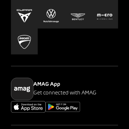
Europcar
Presse
Carsharing
Mobility-as-a-Service
AMAG Classic
Parking
AMAG App
Get connected with AMAG