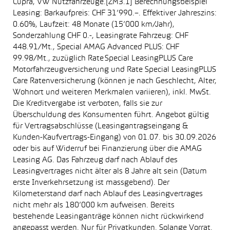
Cupra, VW Nutzfahrzeuge.[ZM3.1] Berechnungsbeispiel
Leasing: Barkaufpreis: CHF 31’990.–. Effektiver Jahreszins:
0.60%, Laufzeit: 48 Monate (15’000 km/Jahr),
Sonderzahlung CHF 0.-, Leasingrate Fahrzeug: CHF
448.91/Mt., Special AMAG Advanced PLUS: CHF
99.98/Mt., zuzüglich Rate Special LeasingPLUS Care
Motorfahrzeugversicherung und Rate Special LeasingPLUS
Care Ratenversicherung (können je nach Geschlecht, Alter,
Wohnort und weiteren Merkmalen variieren), inkl. MwSt.
Die Kreditvergabe ist verboten, falls sie zur
Überschuldung des Konsumenten führt. Angebot gültig
für Vertragsabschlüsse (Leasingantragseingang &
Kunden-Kaufvertrags-Eingang) von 01.07. bis 30.09.2026
oder bis auf Widerruf bei Finanzierung über die AMAG
Leasing AG. Das Fahrzeug darf nach Ablauf des
Leasingvertrages nicht älter als 8 Jahre alt sein (Datum
erste Inverkehrsetzung ist massgebend). Der
Kilometerstand darf nach Ablauf des Leasingvertrages
nicht mehr als 180’000 km aufweisen. Bereits
bestehende Leasinganträge können nicht rückwirkend
angepasst werden. Nur für Privatkunden. Solange Vorrat.