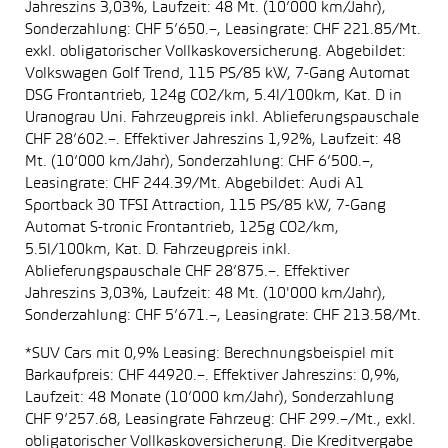
Jahreszins 3,03%, Laufzeit: 48 Mt. (10’000 km/Jahr),
Sonderzahlung: CHF 5’650.–, Leasingrate: CHF 221.85/Mt.
exkl. obligatorischer Vollkaskoversicherung. Abgebildet:
Volkswagen Golf Trend, 115 PS/85 kW, 7-Gang Automat
DSG Frontantrieb, 124g CO2/km, 5.4l/100km, Kat. D in
Uranograu Uni. Fahrzeugpreis inkl. Ablieferungspauschale
CHF 28’602.–. Effektiver Jahreszins 1,92%, Laufzeit: 48
Mt. (10’000 km/Jahr), Sonderzahlung: CHF 6’500.–,
Leasingrate: CHF 244.39/Mt. Abgebildet: Audi A1
Sportback 30 TFSI Attraction, 115 PS/85 kW, 7-Gang
Automat S-tronic Frontantrieb, 125g CO2/km,
5.5l/100km, Kat. D. Fahrzeugpreis inkl.
Ablieferungspauschale CHF 28’875.–. Effektiver
Jahreszins 3,03%, Laufzeit: 48 Mt. (10'000 km/Jahr),
Sonderzahlung: CHF 5’671.–, Leasingrate: CHF 213.58/Mt.
*SUV Cars mit 0,9% Leasing: Berechnungsbeispiel mit
Barkaufpreis: CHF 44920.–. Effektiver Jahreszins: 0,9%,
Laufzeit: 48 Monate (10’000 km/Jahr), Sonderzahlung
CHF 9’257.68, Leasingrate Fahrzeug: CHF 299.–/Mt., exkl.
obligatorischer Vollkaskoversicherung. Die Kreditvergabe