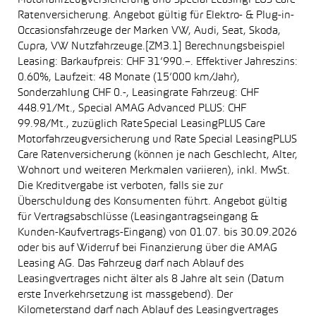
Motorfahrzeugversicherung und Special LeasingPLUS Care
Ratenversicherung. Angebot gültig für Elektro- & Plug-in-
Occasionsfahrzeuge der Marken VW, Audi, Seat, Skoda,
Cupra, VW Nutzfahrzeuge.[ZM3.1] Berechnungsbeispiel
Leasing: Barkaufpreis: CHF 31’990.–. Effektiver Jahreszins:
0.60%, Laufzeit: 48 Monate (15’000 km/Jahr),
Sonderzahlung CHF 0.-, Leasingrate Fahrzeug: CHF
448.91/Mt., Special AMAG Advanced PLUS: CHF
99.98/Mt., zuzüglich Rate Special LeasingPLUS Care
Motorfahrzeugversicherung und Rate Special LeasingPLUS
Care Ratenversicherung (können je nach Geschlecht, Alter,
Wohnort und weiteren Merkmalen variieren), inkl. MwSt.
Die Kreditvergabe ist verboten, falls sie zur
Überschuldung des Konsumenten führt. Angebot gültig
für Vertragsabschlüsse (Leasingantragseingang &
Kunden-Kaufvertrags-Eingang) von 01.07. bis 30.09.2026
oder bis auf Widerruf bei Finanzierung über die AMAG
Leasing AG. Das Fahrzeug darf nach Ablauf des
Leasingvertrages nicht älter als 8 Jahre alt sein (Datum
erste Inverkehrsetzung ist massgebend). Der
Kilometerstand darf nach Ablauf des Leasingvertrages