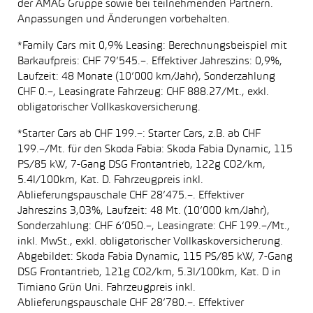
der AMAG Gruppe sowie bei teilnehmenden Partnern.
Anpassungen und Änderungen vorbehalten.
*Family Cars mit 0,9% Leasing: Berechnungsbeispiel mit
Barkaufpreis: CHF 79’545.–. Effektiver Jahreszins: 0,9%,
Laufzeit: 48 Monate (10’000 km/Jahr), Sonderzahlung
CHF 0.–, Leasingrate Fahrzeug: CHF 888.27/Mt., exkl.
obligatorischer Vollkaskoversicherung.
*Starter Cars ab CHF 199.–: Starter Cars, z.B. ab CHF
199.–/Mt. für den Skoda Fabia: Skoda Fabia Dynamic, 115
PS/85 kW, 7-Gang DSG Frontantrieb, 122g CO2/km,
5.4l/100km, Kat. D. Fahrzeugpreis inkl.
Ablieferungspauschale CHF 28’475.–. Effektiver
Jahreszins 3,03%, Laufzeit: 48 Mt. (10’000 km/Jahr),
Sonderzahlung: CHF 6’050.–, Leasingrate: CHF 199.–/Mt.,
inkl. MwSt., exkl. obligatorischer Vollkaskoversicherung.
Abgebildet: Skoda Fabia Dynamic, 115 PS/85 kW, 7-Gang
DSG Frontantrieb, 121g CO2/km, 5.3l/100km, Kat. D in
Timiano Grün Uni. Fahrzeugpreis inkl.
Ablieferungspauschale CHF 28’780.–. Effektiver